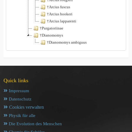
†Arcius fuscus
†Arcius hookeri
†Arcius lapparenti
†Purgatoriinae
†Dianomomys
†Dianomomys ambiguus
Quick links
Impressum
Datenschutz
Cookies verwalten
Physik für alle
Die Evolution des Menschen