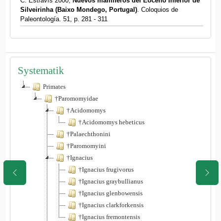
C. Estravís 2000,
Nuevos mamíferos del Eoceno Inferior de
Silveirinha (Baixo Mondego, Portugal)
. Coloquios de
Paleontología. 51, p. 281 - 311
Systematik
Primates
†Paromomyidae
†Acidomomys
†Acidomomys hebeticus
†Palaechthonini
†Paromomyini
†Ignacius
†Ignacius frugivorus
†Ignacius graybullianus
†Ignacius glenbowensis
†Ignacius clarkforkensis
†Ignacius fremontensis