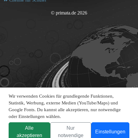
Chemie für Schüler
© primata.de 2026
Wir verwenden Cookies für grundlegende Funktionen,
Statistik, Werbung, externe Medien (YouTube/Maps) und
Google Fonts. Du kannst alle akzeptieren, nur notwendige
oder Einstellungen wählen.
Alle
Nur
Einstellungen
akzeptieren
notwendige