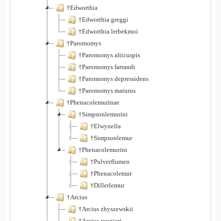
†Edworthia
†Edworthia greggi
†Edworthia lerbekmoi
†Paromomys
†Paromomys alticuspis
†Paromomys farrandi
†Paromomys depressidens
†Paromomys maturus
†Phenacolemurinae
†Simpsonlemurini
†Elwynella
†Simpsonlemur
†Phenacolemurini
†Pulverflumen
†Phenacolemur
†Dillerlemur
†Arcius
†Arcius zbyszewskii
†Arcius rougieri