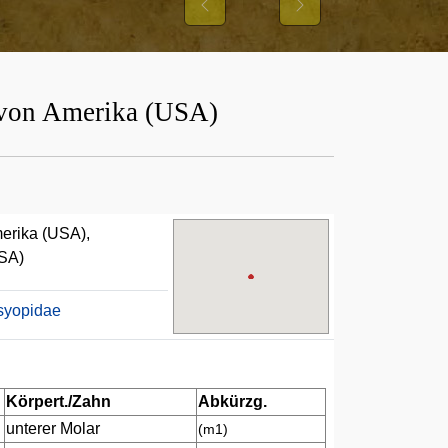
Previous
Next
n von Amerika (USA)
merika (USA),
USA)
syopidae
Körpert./Zahn
Abkürzg.
unterer Molar
(m1)