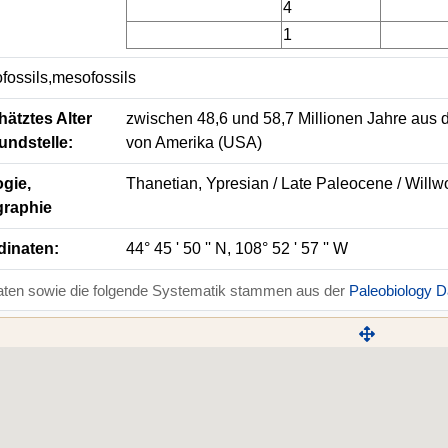
4
1
fossils,mesofossils
ätztes Alter
zwischen 48,6 und 58,7 Millionen Jahre aus d
undstelle:
von Amerika (USA)
gie,
Thanetian, Ypresian / Late Paleocene / Will
graphie
dinaten:
44° 45 ' 50 '' N, 108° 52 ' 57 '' W
aten sowie die folgende Systematik stammen aus der
Paleobiology 