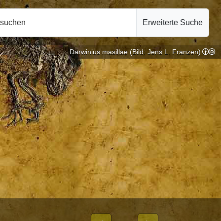
hsuchen
Erweiterte Suche
Darwinius masillae (Bild: Jens L. Franzen)