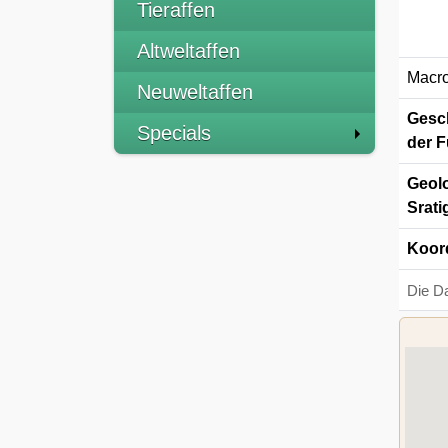
Tieraffen
Altweltaffen
Macro
Neuweltaffen
Gesch
Specials
der F
Geolo
Srati
Koor
Die D