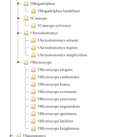
†Megadelphus
†Megadelphus lundeliusi
†Craseops
†Craseops sylvestris
†Arctodontomys
†Arctodontomys wilsoni
†Arctodontomys nuptus
†Arctodontomys simplicidens
†Microsyops
†Microsyops elegans
†Microsyops cardiorestes
†Microsyops kratos
†Microsyops scottianus
†Microsyops annectens
†Microsyops angustidens
†Microsyops speirianus
†Microsyops latidens
†Microsyops knightensis
†Nanomomys