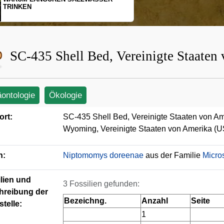
SCHOPFGIBBONS UND IHRER
BEWEGUNGSMUSTER
SC-435 Shell Bed, Vereinigte Staate
äontologie
Ökologie
ort:
SC-435 Shell Bed, Vereinigte Staaten von A
Wyoming, Vereinigte Staaten von Amerika (
n:
Niptomomys doreenae
aus der Familie
Micro
lien und
3 Fossilien gefunden:
hreibung der
Bezeichng.
Anzahl
Seite
telle:
1