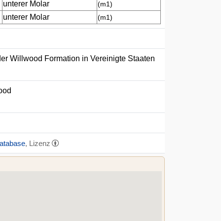
unterer Molar
(m1)
unterer Molar
(m1)
er Willwood Formation in Vereinigte Staaten
wood
Database
, Lizenz