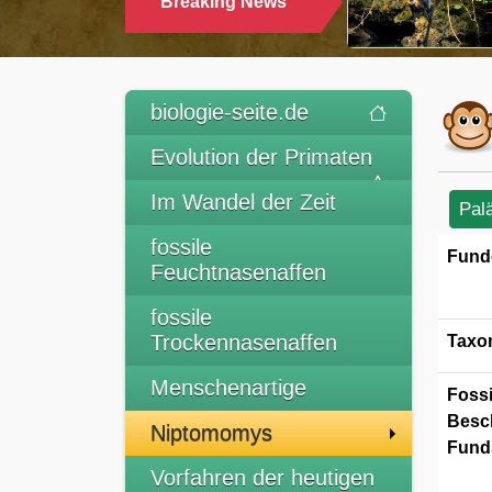
Breaking News
TRINKEN
biologie-seite.de
Evolution der Primaten
Im Wandel der Zeit
Pal
fossile
Fund
Feuchtnasenaffen
fossile
Trockennasenaffen
Taxo
Menschenartige
Fossi
Besc
Niptomomys
Funds
Vorfahren der heutigen