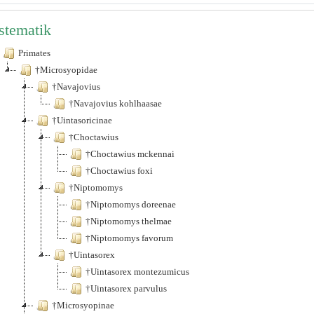
stematik
Primates
†Microsyopidae
†Navajovius
†Navajovius kohlhaasae
†Uintasoricinae
†Choctawius
†Choctawius mckennai
†Choctawius foxi
†Niptomomys
†Niptomomys doreenae
†Niptomomys thelmae
†Niptomomys favorum
†Uintasorex
†Uintasorex montezumicus
†Uintasorex parvulus
†Microsyopinae