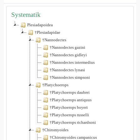
Systematik
Plesiadapoidea
†Plesiadapidae
†Nannodectes
†Nannodectes gazini
†Nannodectes gidleyi
†Nannodectes intermedius
†Nannodectes lynasi
†Nannodectes simpsoni
†Platychoerops
†Platychoerops daubrei
†Platychoerops antiquus
†Platychoerops boyeri
†Platychoerops russelli
†Platychoerops richardsoni
†Chiromyoides
†Chiromyoides campanicus