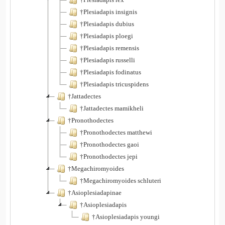
†Plesiadapis insignis
†Plesiadapis dubius
†Plesiadapis ploegi
†Plesiadapis remensis
†Plesiadapis russelli
†Plesiadapis fodinatus
†Plesiadapis tricuspidens
†Jattadectes
†Jattadectes mamikheli
†Pronothodectes
†Pronothodectes matthewi
†Pronothodectes gaoi
†Pronothodectes jepi
†Megachiromyoides
†Megachiromyoides schluteri
†Asioplesiadapinae
†Asioplesiadapis
†Asioplesiadapis youngi