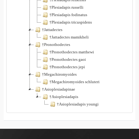
†Plesiadapis russelli
†Plesiadapis fodinatus
†Plesiadapis tricuspidens
†Jattadectes
†Jattadectes mamikheli
†Pronothodectes
†Pronothodectes matthewi
†Pronothodectes gaoi
†Pronothodectes jepi
†Megachiromyoides
†Megachiromyoides schluteri
†Asioplesiadapinae
†Asioplesiadapis
†Asioplesiadapis youngi