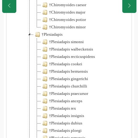
†Chiromyoides caesor
†Chiromyoides major
†Chiromyoides potior
†Chiromyoides minor
†Plesiadapis
†Plesiadapis simonsi
†Plesiadapis walbeckensis
†Plesiadapis recticuspidens
†Plesiadapis cookei
†Plesiadapis berruensis
†Plesiadapis gingerichi
†Plesiadapis churchilli
†Plesiadapis praecursor
†Plesiadapis anceps
†Plesiadapis rex
†Plesiadapis insignis
†Plesiadapis dubius
†Plesiadapis ploegi
†Plesiadapis remensis