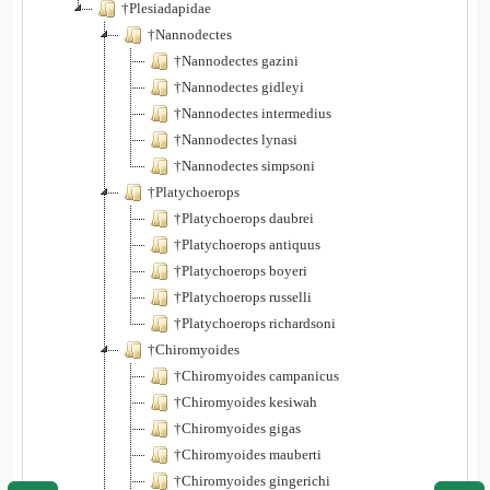
†Plesiadapidae
†Nannodectes
†Nannodectes gazini
†Nannodectes gidleyi
†Nannodectes intermedius
†Nannodectes lynasi
†Nannodectes simpsoni
†Platychoerops
†Platychoerops daubrei
†Platychoerops antiquus
†Platychoerops boyeri
†Platychoerops russelli
†Platychoerops richardsoni
†Chiromyoides
†Chiromyoides campanicus
†Chiromyoides kesiwah
†Chiromyoides gigas
†Chiromyoides mauberti
†Chiromyoides gingerichi