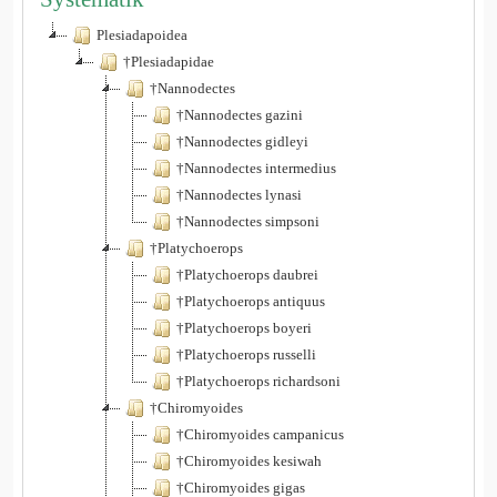
Plesiadapoidea
†Plesiadapidae
†Nannodectes
†Nannodectes gazini
†Nannodectes gidleyi
†Nannodectes intermedius
†Nannodectes lynasi
†Nannodectes simpsoni
†Platychoerops
†Platychoerops daubrei
†Platychoerops antiquus
†Platychoerops boyeri
†Platychoerops russelli
†Platychoerops richardsoni
†Chiromyoides
†Chiromyoides campanicus
†Chiromyoides kesiwah
†Chiromyoides gigas