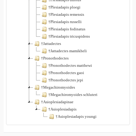
†Plesiadapis ploegi
†Plesiadapis remensis
†Plesiadapis russelli
†Plesiadapis fodinatus
†Plesiadapis tricuspidens
†Jattadectes
†Jattadectes mamikheli
†Pronothodectes
†Pronothodectes matthewi
†Pronothodectes gaoi
†Pronothodectes jepi
†Megachiromyoides
†Megachiromyoides schluteri
†Asioplesiadapinae
†Asioplesiadapis
†Asioplesiadapis youngi