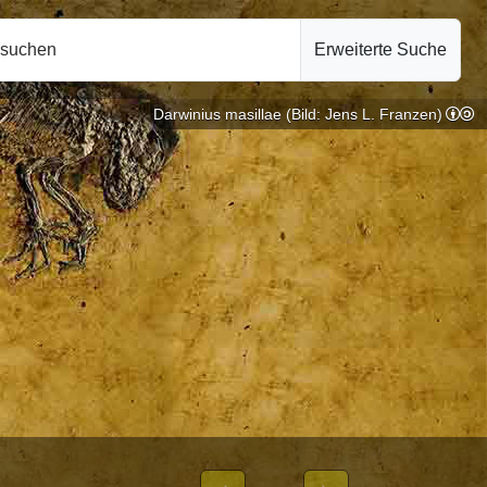
hsuchen
Erweiterte Suche
Darwinius masillae (Bild: Jens L. Franzen)
e |
10.10.2024
BLICHEN