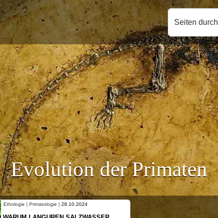
Seiten durc
Evolution der Primaten
Primatologie |
28.10.2024
Ethologie | Primatologi
LANGUREN SALZWASSER
NEUES VON WEI