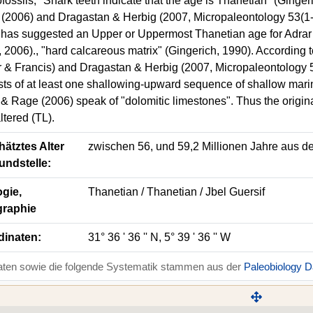
fossils, "Shark teeth indicate that the age is Thanetian" (Ginger
(2006) and Dragastan & Herbig (2007, Micropaleontology 53(1-2), 
 has suggested an Upper or Uppermost Thanetian age for Adrar 
 2006)., "hard calcareous matrix" (Gingerich, 1990). According 
r & Francis) and Dragastan & Herbig (2007, Micropaleontology 53
sts of at least one shallowing-upward sequence of shallow marine
& Rage (2006) speak of "dolomitic limestones". Thus the original
ltered (TL).
ätztes Alter
zwischen 56, und 59,2 Millionen Jahre aus de
undstelle:
gie,
Thanetian / Thanetian / Jbel Guersif
graphie
dinaten:
31° 36 ' 36 '' N, 5° 39 ' 36 '' W
aten sowie die folgende Systematik stammen aus der
Paleobiology 