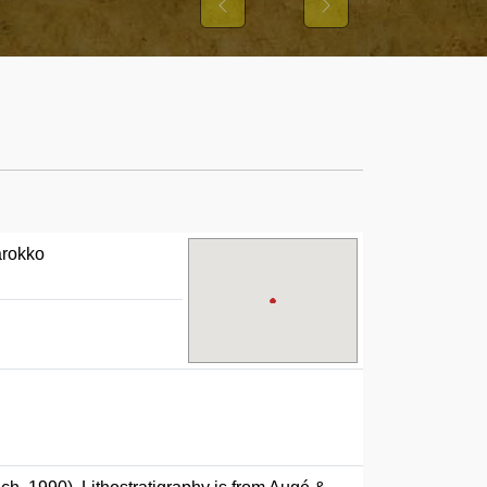
S UND IHRER
Previous
Next
STER
arokko