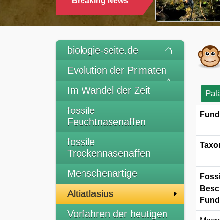
Breaking News
TRINKEN
biologie-seite.de
Evolution der Primaten
Im Wandel der Zeit
Pal
fossile
Fund
Feuchtnasenaffen
fossile
Taxo
Trockennasenaffen
Menschenartige
Fossi
Besc
Altiatlasius
Funds
Vorfahren der heutigen