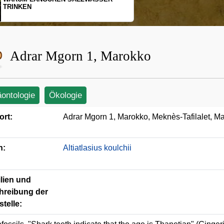
SCHOPFGIBBON
BEWEGUNGSMU
Adrar Mgorn 1, Marokko
äontologie
Ökologie
ort:
Adrar Mgorn 1, Marokko, Meknès-Tafilalet, M
n:
Altiatlasius koulchii
lien und
hreibung der
telle: