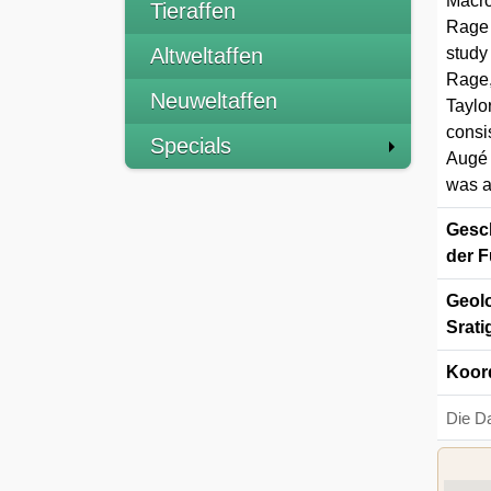
Macro
Tieraffen
Rage 
Altweltaffen
study
Rage,
Neuweltaffen
Taylo
consi
Specials
Augé 
was a
Gesch
der F
Geolo
Srati
Koor
Die D