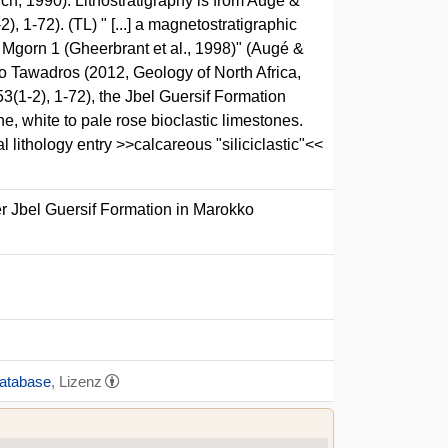
ich, 1990). Lithostratigraphy is from Augé &
1-72). (TL) " [...] a magnetostratigraphic
Mgorn 1 (Gheerbrant et al., 1998)" (Augé &
to Tawadros (2012, Geology of North Africa,
(1-2), 1-72), the Jbel Guersif Formation
, white to pale rose bioclastic limestones.
 lithology entry >>calcareous "siliciclastic"<<
r Jbel Guersif Formation in Marokko
Database
, Lizenz