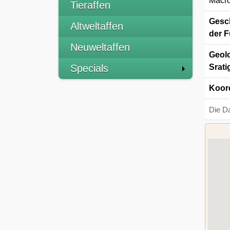
Macro
Tieraffen
Gesch
Altweltaffen
der F
Neuweltaffen
Geolo
Specials
Srati
Koor
Die D