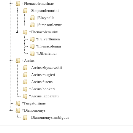
†Phenacolemurinae
†Simpsonlemurini
†Elwynella
†Simpsonlemur
†Phenacolemurini
†Pulverflumen
†Phenacolemur
†Dillerlemur
†Arcius
†Arcius zbyszewskii
†Arcius rougieri
†Arcius fuscus
†Arcius hookeri
†Arcius lapparenti
†Purgatoriinae
†Dianomomys
†Dianomomys ambiguus