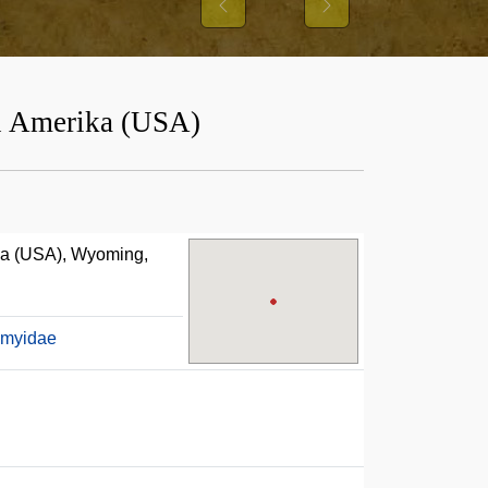
Previous
Next
n Amerika (USA)
ka (USA), Wyoming,
myidae