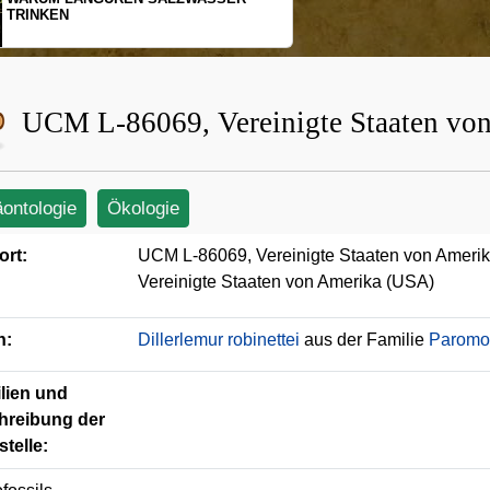
SCHOPFGIBBONS UND IHRER
BEWEGUNGSMUSTER
UCM L-86069, Vereinigte Staaten vo
äontologie
Ökologie
ort:
UCM L-86069, Vereinigte Staaten von Ameri
Vereinigte Staaten von Amerika (USA)
n:
Dillerlemur robinettei
aus der Familie
Paromo
lien und
hreibung der
telle: