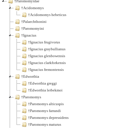
†Paromomyidae
†Acidomomys
†Acidomomys hebeticus
†Palaechthonini
†Paromomyini
†Ignacius
†Ignacius frugivorus
†Ignacius graybullianus
†Ignacius glenbowensis
†Ignacius clarkforkensis
†Ignacius fremontensis
†Edworthia
†Edworthia greggi
†Edworthia lerbekmoi
†Paromomys
†Paromomys alticuspis
†Paromomys farrandi
†Paromomys depressidens
†Paromomys maturus