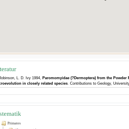
teratur
Robinson, L. D. Ivy 1994,
Paromomyidae (?Dermoptera) from the Powder R
roevolution in closely related species
. Contributions to Geology, Universit
stematik
Primates