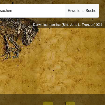
hsuchen
Erweiterte Suche
Darwinius masillae (Bild: Jens L. Franzen)