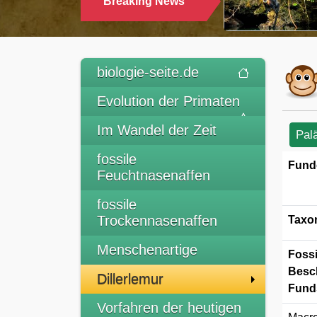
Breaking News
TRINKEN
biologie-seite.de
Evolution der Primaten
Im Wandel der Zeit
Pal
fossile
Fund
Feuchtnasenaffen
fossile
Trockennasenaffen
Taxo
Menschenartige
Fossi
Besc
Dillerlemur
Funds
Vorfahren der heutigen