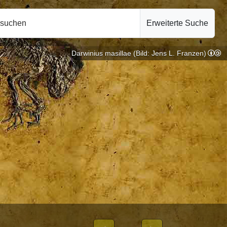
hsuchen
Erweiterte Suche
Darwinius masillae (Bild: Jens L. Franzen)