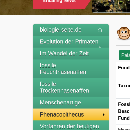
Breaking News
TRINKEN
biologie-seite.de
Evolution der Primaten
Im Wandel der Zeit
Pal
fossile
Fund
Feuchtnasenaffen
fossile
Taxo
Trockennasenaffen
Menschenartige
Fossi
Besc
Phenacopithecus
Funds
Vorfahren der heutigen