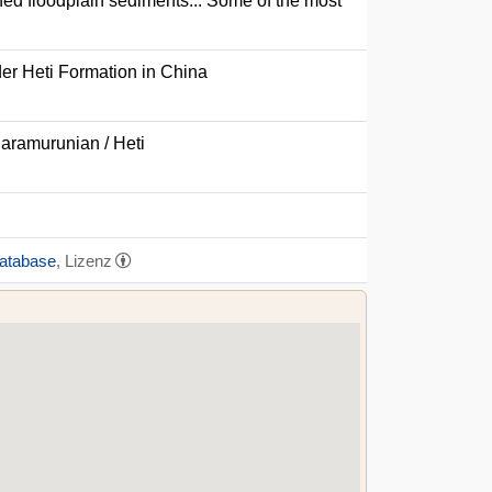
ned floodplain sediments... Some of the most
er Heti Formation in China
haramurunian / Heti
Database
, Lizenz