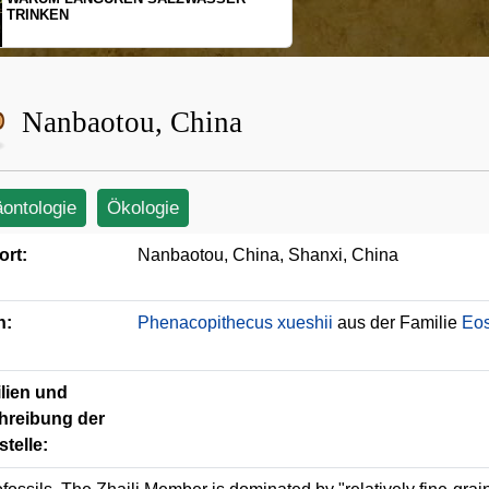
SCHOPFGIBBONS UND IHRE
BEWEGUNGSMUSTER
Nanbaotou, China
äontologie
Ökologie
ort:
Nanbaotou, China, Shanxi, China
n:
Phenacopithecus xueshii
aus der Familie
Eos
lien und
hreibung der
telle: