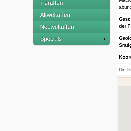
Macro
Tieraffen
abund
Altweltaffen
Gesch
Neuweltaffen
der F
Specials
Geolo
Srati
Koor
Die D