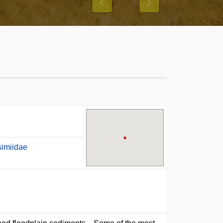
R
Previous
Next
imiidae