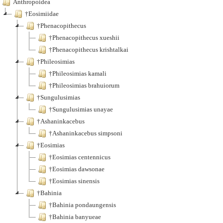
Anthropoidea
†Eosimiidae
†Phenacopithecus
†Phenacopithecus xueshii
†Phenacopithecus krishtalkai
†Phileosimias
†Phileosimias kamali
†Phileosimias brahuiorum
†Sungulusimias
†Sungulusimias unayae
†Ashaninkacebus
†Ashaninkacebus simpsoni
†Eosimias
†Eosimias centennicus
†Eosimias dawsonae
†Eosimias sinensis
†Bahinia
†Bahinia pondaungensis
†Bahinia banyueae