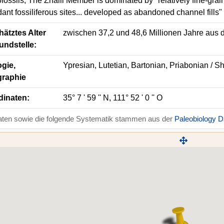
fossils, The Zhaili Member is dominated by "relatively fine-grai
ant fossiliferous sites... developed as abandoned channel fills"
ätztes Alter
zwischen 37,2 und 48,6 Millionen Jahre aus d
undstelle:
gie,
Ypresian, Lutetian, Bartonian, Priabonian / S
graphie
dinaten:
35° 7 ' 59 '' N, 111° 52 ' 0 '' O
aten sowie die folgende Systematik stammen aus der
Paleobiology 