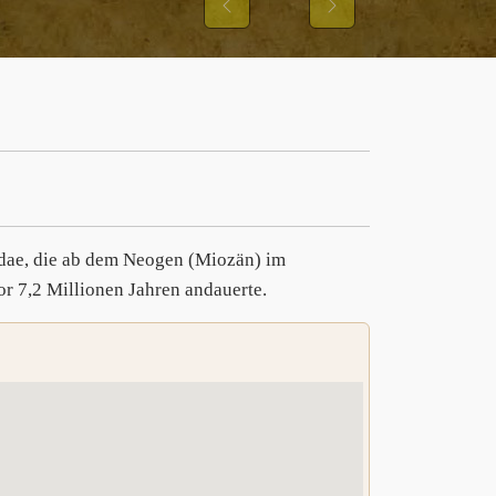
UND IHRER
Previous
Next
TER
gidae, die ab dem Neogen (Miozän) im
or 7,2 Millionen Jahren andauerte.