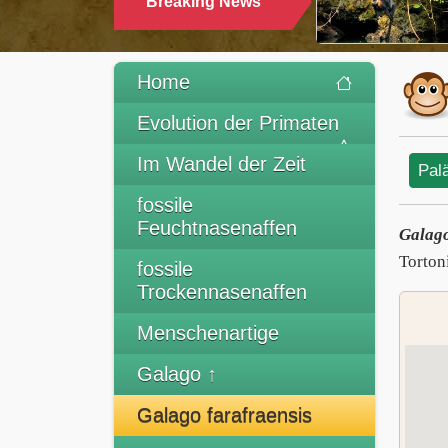
Breaking News
TRINKEN
Home
Evolution der Primaten
Im Wandel der Zeit
Pal
fossile
Feuchtnasenaffen
Galago
Torton
fossile
Trockennasenaffen
Menschenartige
Galago ↑
Galago farafraensis