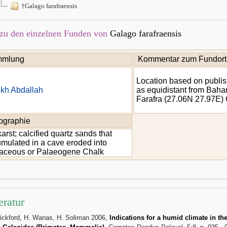
†Galago farafraensis
zu den einzelnen Funden von
Galago farafraensis
mlung
Kommentar zum Fundort
Location based on publish
kh Abdallah
as equidistant from Baha
Farafra (27.06N 27.97E)
hographie
karst; calcified quartz sands that
mulated in a cave eroded into
aceous or Palaeogene Chalk
eratur
ickford, H. Wanas, H. Soliman 2006,
Indications for a humid climate in t