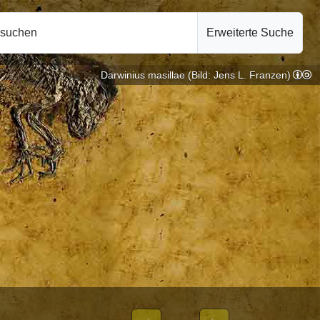
hsuchen
Erweiterte Suche
Darwinius masillae (Bild: Jens L. Franzen)
10.10.2024
LICHEN