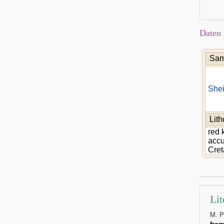
Daten 
Sam
Shei
Lit
red 
accu
Cret
Lit
M. P