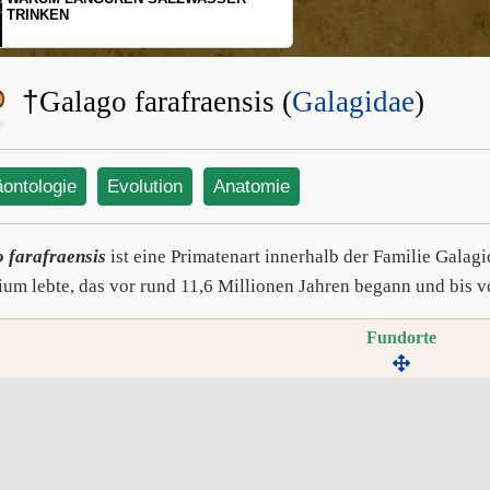
SCHOPFGIBBONS 
BEWEGUNGSMUS
†
Galago farafraensis (
Galagidae
)
äontologie
Evolution
Anatomie
 farafraensis
ist eine Primatenart innerhalb der Familie Gala
ium lebte, das vor rund 11,6 Millionen Jahren begann und bis v
Fundorte