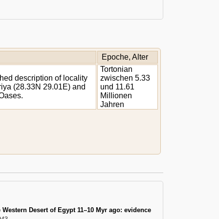
Epoche, Alter
Tortonian
ed description of locality
zwischen 5.33
riya (28.33N 29.01E) and
und 11.61
 Oases.
Millionen
Jahren
he Western Desert of Egypt 11–10 Myr ago: evidence