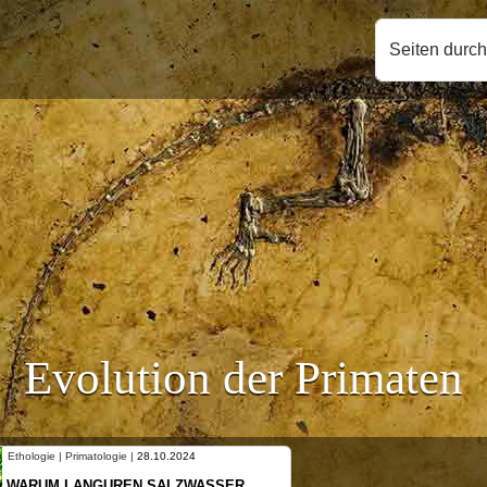
Seiten durc
Evolution der Primaten
matologie |
28.10.2024
Ethologie | Primatologie |
NGUREN SALZWASSER
NEUES VON WEIB