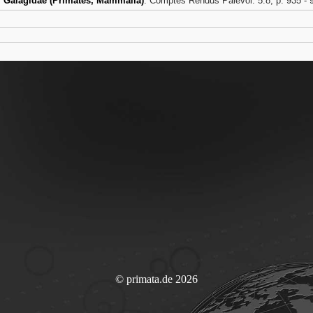
 Galagidae (Primates, Mammalia)
. Comptes Rendus Palevol. 5:8, p. 935 - 
© primata.de 2026