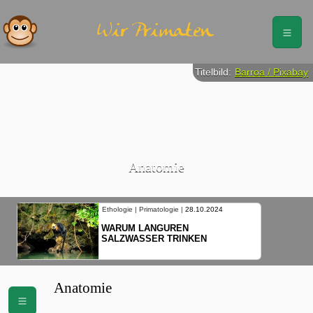
Wir Primaten
Titelbild:
Barroa / Pixabay
Anatomie
Ethologie | Primatologie |
28.10.2024
WARUM LANGUREN
SALZWASSER TRINKEN
Anatomie