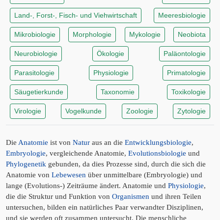
Land-, Forst-, Fisch- und Viehwirtschaft
Meeresbiologie
Mikrobiologie
Morphologie
Mykologie
Neobiota
Neurobiologie
Ökologie
Paläontologie
Parasitologie
Physiologie
Primatologie
Säugetierkunde
Taxonomie
Toxikologie
Virologie
Vogelkunde
Zoologie
Zytologie
Die
Anatomie
ist von
Natur
aus an die
Entwicklungsbiologie
,
Embryologie
, vergleichende Anatomie,
Evolutionsbiologie
und
Phylogenetik
gebunden, da dies Prozesse sind, durch die sich die
Anatomie von
Lebewesen
über unmittelbare (Embryologie) und
lange (Evolutions-) Zeiträume ändert. Anatomie und
Physiologie
,
die die Struktur und Funktion von
Organismen
und ihren Teilen
untersuchen, bilden ein natürliches Paar verwandter Disziplinen,
und sie werden oft zusammen untersucht. Die menschliche