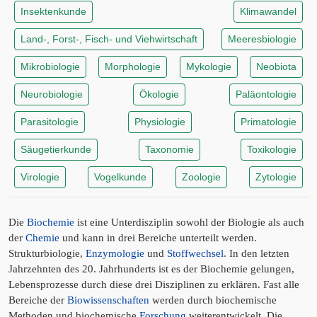
Insektenkunde
Klimawandel
Land-, Forst-, Fisch- und Viehwirtschaft
Meeresbiologie
Mikrobiologie
Morphologie
Mykologie
Neobiota
Neurobiologie
Ökologie
Paläontologie
Parasitologie
Physiologie
Primatologie
Säugetierkunde
Taxonomie
Toxikologie
Virologie
Vogelkunde
Zoologie
Zytologie
Die
Biochemie
ist eine Unterdisziplin sowohl der Biologie als auch
der
Chemie
und kann in drei Bereiche unterteilt werden.
Strukturbiologie,
Enzymologie
und
Stoffwechsel
. In den letzten
Jahrzehnten des 20. Jahrhunderts ist es der Biochemie gelungen,
Lebensprozesse durch diese drei Disziplinen zu erklären. Fast alle
Bereiche der
Biowissenschaften
werden durch biochemische
Methoden und biochemische
Forschung
weiterentwickelt. Die