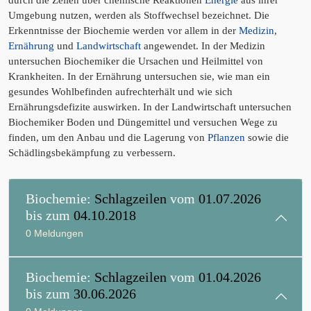
durch die Zellen über chemische Reaktionen
Energie
aus ihrer
Umgebung nutzen, werden als Stoffwechsel bezeichnet. Die
Erkenntnisse der Biochemie werden vor allem in der
Medizin
,
Ernährung
und
Landwirtschaft
angewendet. In der Medizin
untersuchen Biochemiker die Ursachen und Heilmittel von
Krankheiten. In der Ernährung untersuchen sie, wie man ein
gesundes Wohlbefinden aufrechterhält und wie sich
Ernährungsdefizite auswirken. In der Landwirtschaft untersuchen
Biochemiker Boden und Düngemittel und versuchen Wege zu
finden, um den Anbau und die Lagerung von
Pflanzen
sowie die
Schädlingsbekämpfung zu verbessern.
Biochemie:
Schlagzeilen
vom
01.07.2026
bis zum
04.10.2018
0 Meldungen
Biochemie:
Schlagzeilen
vom
01.04.2026
bis zum
30.06.2026