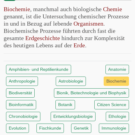
Biochemie
, manchmal auch biologische
Chemie
genannt, ist die Untersuchung chemischer Prozesse
in und in Bezug auf lebende
Organismen
.
Biochemische Prozesse führten durch fast die
gesamte
Erdgeschichte
hindurch zur Komplexität
des heutigen Lebens auf der
Erde
.
Amphibien- und Reptilienkunde
Anatomie
Anthropologie
Astrobiologie
Biochemie
Biodiversität
Bionik, Biotechnologie und Biophysik
Bioinformatik
Botanik
Citizen Science
Chronobiologie
Entwicklungsbiologie
Ethologie
Evolution
Fischkunde
Genetik
Immunologie