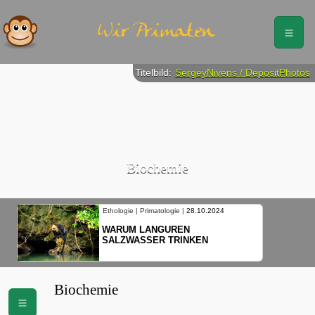
Wir Primaten
Titelbild:
SergeyNivens / DepositPhotos
Biochemie
Ethologie | Primatologie |
28.10.2024
WARUM LANGUREN
SALZWASSER TRINKEN
Biochemie