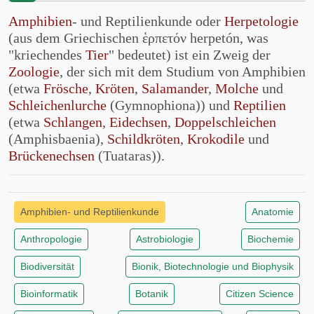
Amphibien
- und Reptilienkunde oder
Herpetologie
(aus dem Griechischen ἑρπετόν herpetón, was
"kriechendes
Tier
" bedeutet) ist ein Zweig der
Zoologie
, der sich mit dem Studium von Amphibien
(etwa
Frösche
,
Kröten
,
Salamander
,
Molche
und
Schleichenlurche
(Gymnophiona)) und
Reptilien
(etwa
Schlangen
,
Eidechsen
,
Doppelschleichen
(Amphisbaenia),
Schildkröten
,
Krokodile
und
Brückenechsen
(Tuataras)).
Amphibien- und Reptilienkunde
Anatomie
Anthropologie
Astrobiologie
Biochemie
Biodiversität
Bionik, Biotechnologie und Biophysik
Bioinformatik
Botanik
Citizen Science