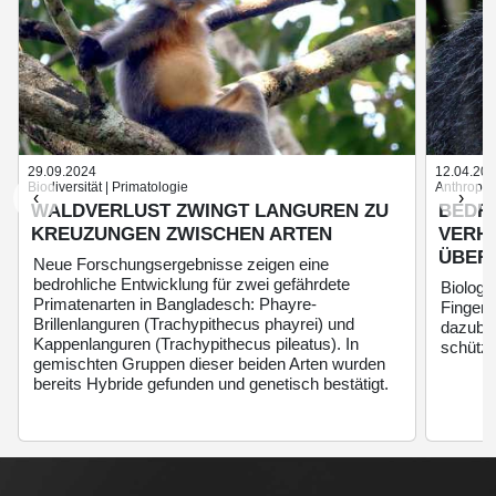
29.09.2024
12.04.20
Biodiversität | Primatologie
Anthropolo
‹
›
WALDVERLUST ZWINGT LANGUREN ZU
BEDR
KREUZUNGEN ZWISCHEN ARTEN
VERHA
ÜBER
Neue Forschungsergebnisse zeigen eine
bedrohliche Entwicklung für zwei gefährdete
Biologe
Primatenarten in Bangladesch: Phayre-
Fingert
Brillenlanguren (Trachypithecus phayrei) und
dazubei
Kappenlanguren (Trachypithecus pileatus). In
schütze
gemischten Gruppen dieser beiden Arten wurden
bereits Hybride gefunden und genetisch bestätigt.