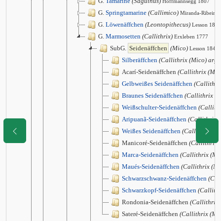
G.
Tamarine
(Saguinus)
Hoffmannsegg 1807
G.
Springtamarine
(Callimico)
Miranda-Ribeiro
G.
Löwenäffchen
(Leontopithecus)
Lesson 1840
G.
Marmosetten
(Callithrix)
Erxleben 1777
SubG.
Seidenäffchen
(Mico)
Lesson 1840
Silberäffchen
(Callithrix (Mico) arge
Acarí-Seidenäffchen
(Callithrix (Mic
Gelbweißes Seidenäffchen
(Callithri
Braunes Seidenäffchen
(Callithrix (
Weißschulter-Seidenäffchen
(Callith
Aripuanã-Seidenäffchen
(Callithrix 
Weißes Seidenäffchen
(Callithrix (M
Manicoré-Seidenäffchen
(Callithrix
Marca-Seidenäffchen
(Callithrix (Mi
Maués-Seidenäffchen
(Callithrix (M
Schwarzschwanz-Seidenäffchen
(Cal
Schwarzkopf-Seidenäffchen
(Callith
Rondonia-Seidenäffchen
(Callithrix
Sateré-Seidenäffchen
(Callithrix (Mic