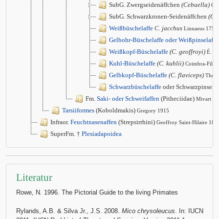
SubG. Zwergseidenäffchen
(Cebuella)
Gr
SubG. Schwarzkronen-Seidenäffchen
(Cal
Weißbüschelaffe
C. jacchus
Linnaeus 1758
Gelbohr-Büschelaffe oder Weißpinselaffe
Weißkopf-Büschelaffe
(C. geoffroyi)
É. G
Kuhl-Büschelaffe
(C. kuhlii)
Coimbra-Filho
Gelbkopf-Büschelaffe
(C. flaviceps)
Thom
Schwarzbüschelaffe
oder Schwarzpinsela
Fm.
Saki- oder Schweifaffen
(Pitheciidae)
Mivart 1
Tarsiiformes
(Koboldmakis)
Gregory 1915
Infraor.
Feuchtnasenaffen
(Strepsirrhini)
Geoffroy Saint-Hilaire 181
SuperFm. †
Plesiadapoidea
Literatur
Rowe, N. 1996. The Pictorial Guide to the living Primates
Rylands, A.B. & Silva Jr., J.S. 2008.
Mico chrysoleucus
. In: IUCN