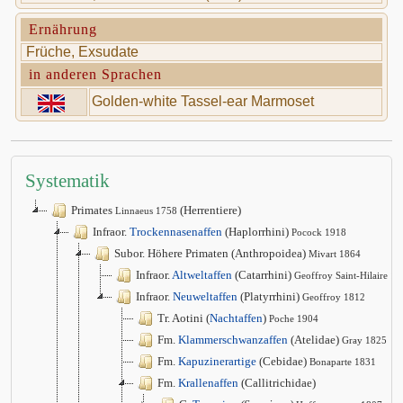
Ernährung
Früche, Exsudate
in anderen Sprachen
Golden-white Tassel-ear Marmoset
Systematik
Primates
(Herrentiere)
Linnaeus 1758
Infraor.
Trockennasenaffen
(Haplorrhini)
Pocock 1918
Subor. Höhere Primaten (Anthropoidea)
Mivart 1864
Infraor.
Altweltaffen
(Catarrhini)
Geoffroy Saint-Hilaire 1
Infraor.
Neuweltaffen
(Platyrrhini)
Geoffroy 1812
Tr. Aotini (
Nachtaffen
)
Poche 1904
Fm.
Klammerschwanzaffen
(Atelidae)
Gray 1825
Fm.
Kapuzinerartige
(Cebidae)
Bonaparte 1831
Fm.
Krallenaffen
(Callitrichidae)