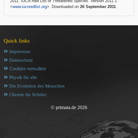
2011. IUCN Red List of Threatened Species. Version 2011.1.
<
www.iucnredlist.org
>. Downloaded on
26 September 2011
.
Quick links
Impressum
Datenschutz
Cookies verwalten
Physik für alle
Die Evolution des Menschen
Chemie für Schüler
© primata.de 2026