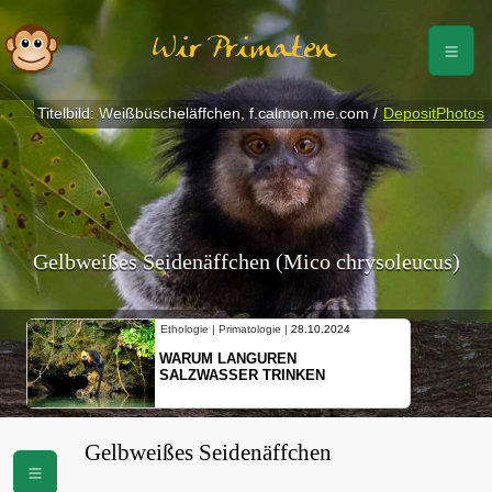
Wir Primaten
Titelbild: Weißbüscheläffchen, f.calmon.me.com /
DepositPhotos
Gelbweißes Seidenäffchen (Mico chrysoleucus)
Ethologie | Primatologie |
28.10.2024
WARUM LANGUREN
SALZWASSER TRINKEN
Gelbweißes Seidenäffchen