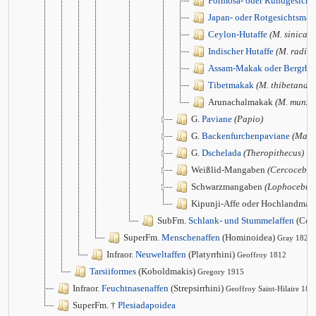
Formosa- oder Rundgesich
Japan- oder Rotgesichtsma
Ceylon-Hutaffe
(M. sinica)
Indischer Hutaffe
(M. radiat
Assam-Makak oder Bergrhe
Tibetmakak
(M. thibetana)
Arunachalmakak
(M. munza
G.
Paviane
(Papio)
G.
Backenfurchenpaviane
(Mand
G.
Dschelada
(Theropithecus)
Weißlid-Mangaben
(Cercocebus
Schwarzmangaben
(Lophocebus
Kipunji-Affe oder Hochlandma
SubFm.
Schlank- und Stummelaffen
(Col
SuperFm.
Menschenaffen
(Hominoidea)
Gray 1825
Infraor.
Neuweltaffen
(Platyrrhini)
Geoffroy 1812
Tarsiiformes
(Koboldmakis)
Gregory 1915
Infraor.
Feuchtnasenaffen
(Strepsirrhini)
Geoffroy Saint-Hilaire 181
SuperFm. †
Plesiadapoidea