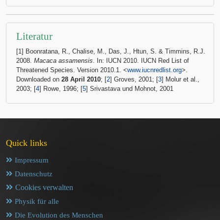
Literatur
[1] Boonratana, R., Chalise, M., Das, J., Htun, S. & Timmins, R.J.
2008.
Macaca assamensis
. In: IUCN 2010. IUCN Red List of
Threatened Species. Version 2010.1. <
www.iucnredlist.org
>.
Downloaded on
28 April 2010
; [
2
] Groves, 2001; [
3
] Molur et al.,
2003; [
4
] Rowe, 1996; [
5
] Srivastava und Mohnot, 2001
Quick links
Impressum
Datenschutz
Cookies verwalten
Physik für alle
Die Evolution des Menschen