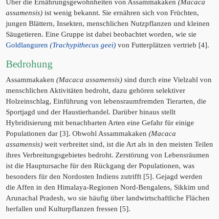
Über die Ernährungsgewohnheiten von Assammakaken
(Macaca
assamensis)
ist wenig bekannt. Sie ernähren sich von Früchten,
jungen Blättern, Insekten, menschlichen Nutzpflanzen und kleinen
Säugetieren. Eine Gruppe ist dabei beobachtet worden, wie sie
Goldlanguren
(Trachypithecus geei)
von Futterplätzen vertrieb [4].
Bedrohung
Assammakaken
(Macaca assamensis)
sind durch eine Vielzahl von
menschlichen Aktivitäten bedroht, dazu gehören selektiver
Holzeinschlag, Einführung von lebensraumfremden Tierarten, die
Sportjagd und der Haustierhandel. Darüber hinaus stellt
Hybridisierung mit benachbarten Arten eine Gefahr für einige
Populationen dar [3]. Obwohl Assammakaken
(Macaca
assamensis)
weit verbreitet sind, ist die Art als in den meisten Teilen
ihres Verbreitungsgebietes bedroht. Zerstörung von Lebensräumen
ist die Hauptursache für den Rückgang der Populationen, was
besonders für den Nordosten Indiens zutrifft [5]. Gejagd werden
die Affen in den Himalaya-Regionen Nord-Bengalens, Sikkim und
Arunachal Pradesh, wo sie häufig über landwirtschaftliche Flächen
herfallen und Kulturpflanzen fressen [5].