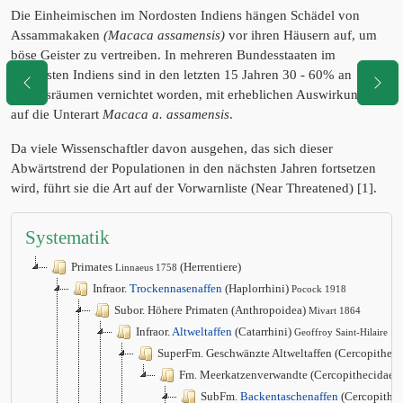
Die Einheimischen im Nordosten Indiens hängen Schädel von
Assammakaken
(Macaca assamensis)
vor ihren Häusern auf, um
böse Geister zu vertreiben. In mehreren Bundesstaaten im
Nordosten Indiens sind in den letzten 15 Jahren 30 - 60% an
Lebensräumen vernichtet worden, mit erheblichen Auswirkungen
auf die Unterart
Macaca a. assamensis
.
Da viele Wissenschaftler davon ausgehen, das sich dieser
Abwärtstrend der Populationen in den nächsten Jahren fortsetzen
wird, führt sie die Art auf der Vorwarnliste (Near Threatened) [1].
Systematik
Primates
(Herrentiere)
Linnaeus 1758
Infraor.
Trockennasenaffen
(Haplorrhini)
Pocock 1918
Subor. Höhere Primaten (Anthropoidea)
Mivart 1864
Infraor.
Altweltaffen
(Catarrhini)
Geoffroy Saint-Hilaire 1
SuperFm. Geschwänzte Altweltaffen (Cercopithec
Fm. Meerkatzenverwandte (Cercopithecidae)
SubFm.
Backentaschenaffen
(Cercopithec