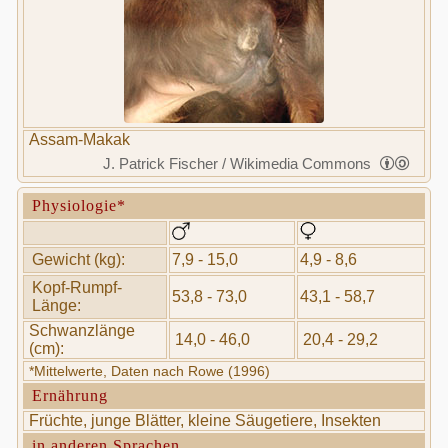
Assam-Makak
J. Patrick Fischer / Wikimedia Commons
Physiologie*
Gewicht (kg):
7,9 - 15,0
4,9 - 8,6
Kopf-Rumpf-
53,8 - 73,0
43,1 - 58,7
Länge:
Schwanzlänge
14,0 - 46,0
20,4 - 29,2
(cm):
*Mittelwerte, Daten nach Rowe (1996)
Ernährung
Früchte, junge Blätter, kleine Säugetiere, Insekten
in anderen Sprachen