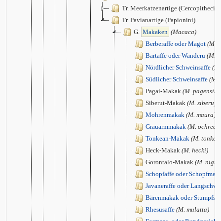
Tr. Meerkatzenartige (Cercopithecini
Tr. Pavianartige (Papionini)
G.
Makaken
(Macaca)
Berberaffe oder Magot
(M. s
Bartaffe oder Wanderu
(M. s
Nördlicher Schweinsaffe
(M.
Südlicher Schweinsaffe
(M. 
Pagai-Makak
(M. pagensis)
Siberut-Makak
(M. siberu)
Mohrenmakak
(M. maura)
Grauarmmakak
(M. ochreat
Tonkean-Makak
(M. tonkea
Heck-Makak
(M. hecki)
Gorontalo-Makak
(M. nigre
Schopfaffe oder Schopfmak
Javaneraffe oder Langschw
Bärenmakak oder Stumpfs
Rhesusaffe
(M. mulatta)