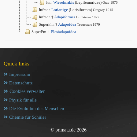
Fm.
Wieselmakis
(Lepilemuridae)
Gray 1870
Infraor.
Loriartige
(Lorisiformes)
Gregory 1915
Infraor. †
Adapiformes
Hoffstetter 1977
SuperFm. †
Adapoidea
Trouessart 1879
SuperFm. †
Plesiadapoidea
Quick links
Impressum
Datenschutz
Cookies verwalten
Physik für alle
Die Evolution des Menschen
Chemie für Schüler
© primata.de 2026