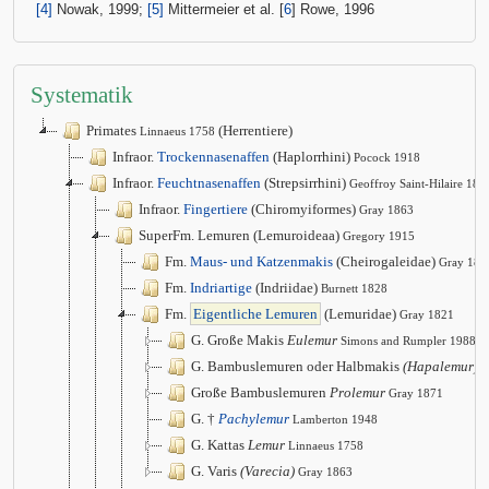
[4]
Nowak, 1999;
[5]
Mittermeier et al. [
6
] Rowe, 1996
Systematik
Primates
(Herrentiere)
Linnaeus 1758
Infraor.
Trockennasenaffen
(Haplorrhini)
Pocock 1918
Infraor.
Feuchtnasenaffen
(Strepsirrhini)
Geoffroy Saint-Hilaire 181
Infraor.
Fingertiere
(Chiromyiformes)
Gray 1863
SuperFm. Lemuren (Lemuroideaa)
Gregory 1915
Fm.
Maus- und Katzenmakis
(Cheirogaleidae)
Gray 187
Fm.
Indriartige
(Indriidae)
Burnett 1828
Fm.
Eigentliche Lemuren
(Lemuridae)
Gray 1821
G. Große Makis
Eulemur
Simons and Rumpler 1988
G. Bambuslemuren oder Halbmakis
(Hapalemur)
G
Große Bambuslemuren
Prolemur
Gray 1871
G. †
Pachylemur
Lamberton 1948
G. Kattas
Lemur
Linnaeus 1758
G. Varis
(Varecia)
Gray 1863