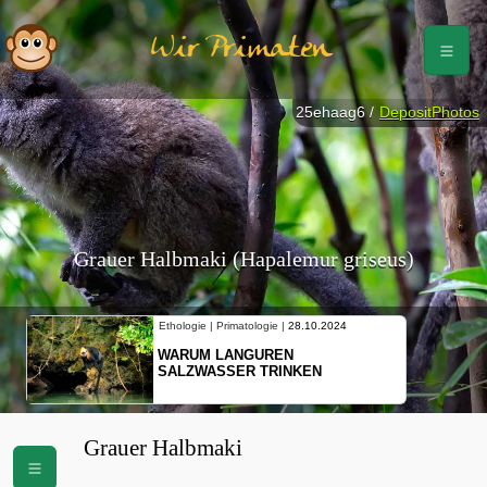
Wir Primaten
25ehaag6 /
DepositPhotos
Grauer Halbmaki (Hapalemur griseus)
Ethologie | Primatologie |
28.10.2024
WARUM LANGUREN
SALZWASSER TRINKEN
Grauer Halbmaki