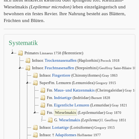
sich meist senkrecht kletternd oder springend fort. Kleinzahn-
Wieselmakis
(Lepilemur microdon)
leben einzelgängerisch und
bewohnen ein festes Revier. Ihre Nahrung besteht aus Blättern,
Früchten und Blüten.
Systematik
Primates
(Herrentiere)
Linnaeus 1758
Infraor.
Trockennasenaffen
(Haplorrhini)
Pocock 1918
Infraor.
Feuchtnasenaffen
(Strepsirrhini)
Geoffroy Saint-Hilaire 181
Infraor.
Fingertiere
(Chiromyiformes)
Gray 1863
SuperFm. Lemuren (Lemuroidea)
Gregory 1915
Fm.
Maus- und Katzenmakis
(Cheirogaleidae)
Gray 187
Fm.
Indriartige
(Indriidae)
Burnett 1828
Fm.
Eigentliche Lemuren
(Lemuridae)
Gray 1821
Fm.
Wieselmakis
(Lepilemuridae)
Gray 1870
G.
Wieselmakis
(Lepilemur)
I. Geoffroy 1851
Infraor.
Loriartige
(Lorisiformes)
Gregory 1915
Infraor. †
Adapiformes
Hoffstetter 1977