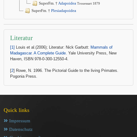
SuperFm. †
Adapoidea
Trouessart 1879
SuperFm. †
Plesiadapoidea
Literatur
[1]
Louis et al.(2006); Literatur: Nick Garbutt:
Mammals of
Madagascar. A Complete Guide.
Yale University Press, New
Haven, ISBN 978-0-300-12550-4.
[
2
] Rowe, N. 1996. The Pictorial Guide to the living Primates.
Pogonia Press.
Quick links
Impressum
Datenschutz