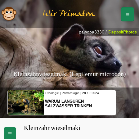
Wir Primaten
pawopa3336 /
DepositPhotos
Kleinzahnwieselmaki (Lepilemur microdon)
Ethologie | Primatologie |
28.10.2024
WARUM LANGUREN
SALZWASSER TRINKEN
Kleinzahnwieselmaki