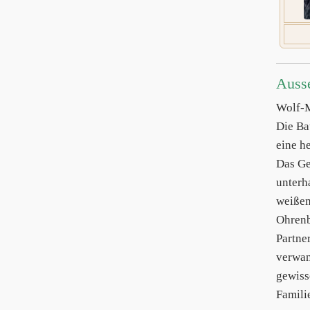
Auss
Wolf-
Die Ba
eine h
Das Ge
unterh
weißem
Ohrenb
Partne
verwan
gewiss
Famili