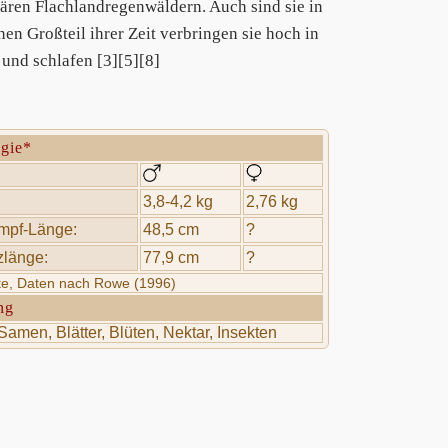
ären Flachlandregenwäldern. Auch sind sie in
n Großteil ihrer Zeit verbringen sie hoch in
und schlafen [3][5][8]
ogie*
3,8-4,2 kg
2,76 kg
mpf-Länge:
48,5 cm
?
länge:
77,9 cm
?
rte, Daten nach Rowe (1996)
ng
Samen, Blätter, Blüten, Nektar, Insekten