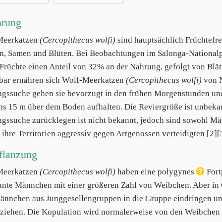
hrung
Meerkatzen
(Cercopithecus wolfi)
sind hauptsächlich Früchtefre
rn, Samen und Blüten. Bei Beobachtungen im Salonga-National
 Früchte einen Anteil von 32% an der Nahrung, gefolgt von Bl
bar ernähren sich Wolf-Meerkatzen
(Cercopithecus wolfi)
von N
gssuche gehen sie bevorzugt in den frühen Morgenstunden und
ns 15 m über dem Boden aufhalten. Die Reviergröße ist unbekannt
gssuche zurücklegen ist nicht bekannt, jedoch sind sowohl M
e ihre Territorien aggressiv gegen Artgenossen verteidigten [2][
flanzung
Meerkatzen
(Cercopithecus wolfi)
haben eine polygynes
Fort
nte Männchen mit einer größeren Zahl von Weibchen. Aber in 
ännchen aus Junggesellengruppen in die Gruppe eindringen un
ziehen. Die Kopulation wird normalerweise von den Weibchen 