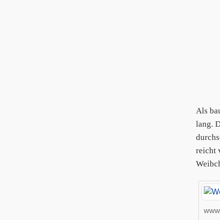
Als ba
lang. 
durchs
reicht
Weibc
www