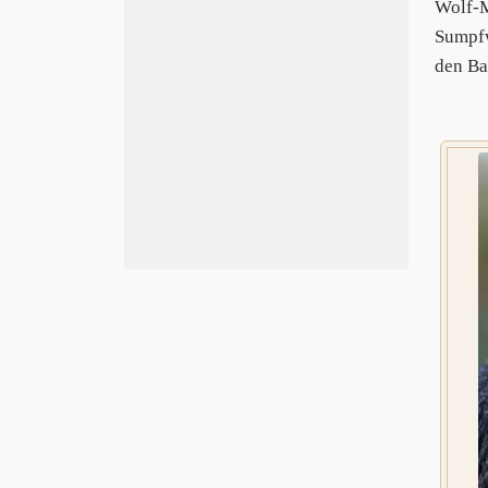
Wolf-
Sumpfw
den Ba