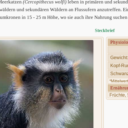
Meerkatzen
(Cercopithecus wolfi)
leben in primären und sekund
äldern und sekundären Wäldern an Flussufern anzutreffen. Eine
umkronen in 15 - 25 m Höhe, wo sie auch ihre Nahrung suchen 
Steckbrief
Physiol
Gewicht:
Kopf-Ru
Schwanz
*Mittelwe
Ernähru
Früchte, 