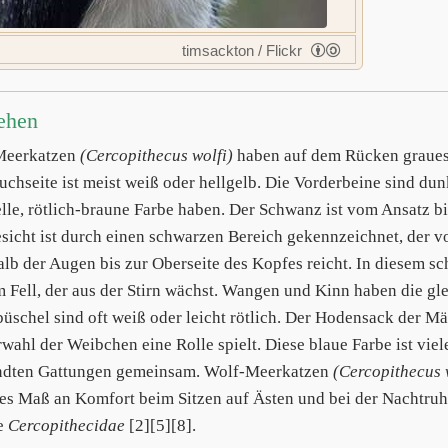
timsackton / Flickr
ehen
Meerkatzen
(Cercopithecus wolfi)
haben auf dem Rücken graues F
uchseite ist meist weiß oder hellgelb. Die Vorderbeine sind du
elle, rötlich-braune Farbe haben. Der Schwanz ist vom Ansatz bis
sicht ist durch einen schwarzen Bereich gekennzeichnet, der 
alb der Augen bis zur Oberseite des Kopfes reicht. In diesem sc
 Fell, der aus der Stirn wächst. Wangen und Kinn haben die gle
üschel sind oft weiß oder leicht rötlich. Der Hodensack der Mä
rwahl der Weibchen eine Rolle spielt. Diese blaue Farbe ist vie
dten Gattungen gemeinsam. Wolf-Meerkatzen
(Cercopithecus 
es Maß an Komfort beim Sitzen auf Ästen und bei der Nachtruhe
e
Cercopithecidae
[2][5][8].