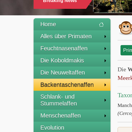
Breaking News
Home
Alles über Primaten
Feuchtnasenaffen
Pri
Die Koboldmakis
Die
W
Die Neuweltaffen
Meerk
Backentaschenaffen
Taxo
Schlank- und
Stummelaffen
Manche
(Cerco
Menschenaffen
Evolution