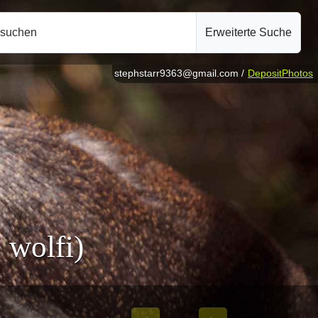
hsuchen
Erweiterte Suche
stephstarr9363@gmail.com /
DepositPhotos
 wolfi)