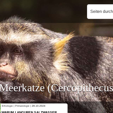
Seiten durc
Meerkatze (Cercopithecus
Ethologie | Primatologie |
10.10.2024
NEUES VON WEIBLICHEN