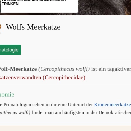
SCHOPFGIBBONS UND IHRER
BEWEGUNGSMUSTER
Wolfs Meerkatze
matologie
olf-Meerkatze
(Cercopithecus wolfi)
ist ein tagaktive
atzenverwandten (Cercopithecidae)
.
nomie
 Primatologen sehen in ihr eine Unterart der
Kronenmeerkatz
pithecus wolfi)
findet man am häufigsten in der Demokratische