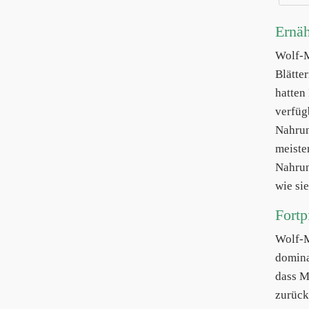
Ernä
Wolf-
Blätte
hatten
verfüg
Nahrun
meiste
Nahrun
wie si
Fortp
Wolf-
domina
dass M
zurück