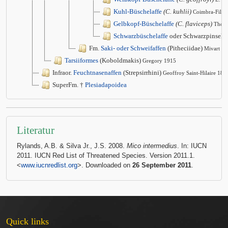
Kuhl-Büschelaffe
(C. kuhlii)
Coimbra-Filho
Gelbkopf-Büschelaffe
(C. flaviceps)
Thom
Schwarzbüschelaffe
oder Schwarzpinsela
Fm.
Saki- oder Schweifaffen
(Pitheciidae)
Mivart 1
Tarsiiformes
(Koboldmakis)
Gregory 1915
Infraor.
Feuchtnasenaffen
(Strepsirrhini)
Geoffroy Saint-Hilaire 181
SuperFm. †
Plesiadapoidea
Literatur
Rylands, A.B. & Silva Jr., J.S. 2008.
Mico intermedius
. In: IUCN
2011. IUCN Red List of Threatened Species. Version 2011.1.
<
www.iucnredlist.org
>. Downloaded on
26 September 2011
.
Quick links