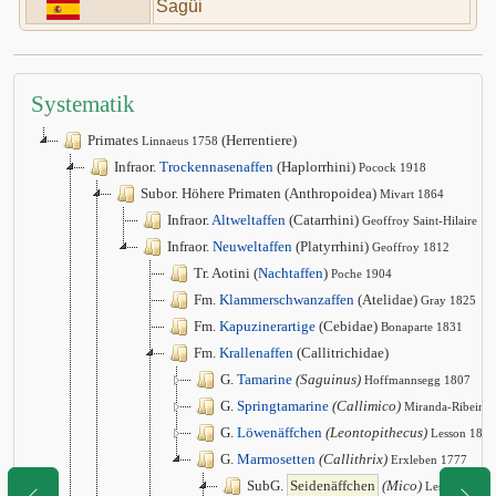
Sagüi
Systematik
Primates
(Herrentiere)
Linnaeus 1758
Infraor.
Trockennasenaffen
(Haplorrhini)
Pocock 1918
Subor. Höhere Primaten (Anthropoidea)
Mivart 1864
Infraor.
Altweltaffen
(Catarrhini)
Geoffroy Saint-Hilaire 1
Infraor.
Neuweltaffen
(Platyrrhini)
Geoffroy 1812
Tr. Aotini (
Nachtaffen
)
Poche 1904
Fm.
Klammerschwanzaffen
(Atelidae)
Gray 1825
Fm.
Kapuzinerartige
(Cebidae)
Bonaparte 1831
Fm.
Krallenaffen
(Callitrichidae)
G.
Tamarine
(Saguinus)
Hoffmannsegg 1807
G.
Springtamarine
(Callimico)
Miranda-Ribeiro
G.
Löwenäffchen
(Leontopithecus)
Lesson 1840
G.
Marmosetten
(Callithrix)
Erxleben 1777
SubG.
Seidenäffchen
(Mico)
Lesson 1840