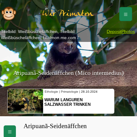
Wir Primaten
Titelbild: Weißbüscheläffchen, Titelbild:
DepositPhotos
Weißbüscheläffchen, f.calmon.me.com /
Aripuanã-Seidenäffchen (Mico intermedius)
Ethologie | Primatologie |
28.10.2024
WARUM LANGUREN
SALZWASSER TRINKEN
Aripuanã-Seidenäffchen