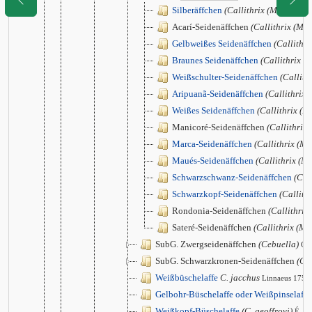
Silberäffchen
(Callithrix (Mico) arge
Acarí-Seidenäffchen
(Callithrix (Mic
Gelbweißes Seidenäffchen
(Callithri
Braunes Seidenäffchen
(Callithrix (
Weißschulter-Seidenäffchen
(Callith
Aripuanã-Seidenäffchen
(Callithrix 
Weißes Seidenäffchen
(Callithrix (M
Manicoré-Seidenäffchen
(Callithrix
Marca-Seidenäffchen
(Callithrix (Mi
Maués-Seidenäffchen
(Callithrix (M
Schwarzschwanz-Seidenäffchen
(Cal
Schwarzkopf-Seidenäffchen
(Callith
Rondonia-Seidenäffchen
(Callithrix
Sateré-Seidenäffchen
(Callithrix (Mic
SubG. Zwergseidenäffchen
(Cebuella)
Gr
SubG. Schwarzkronen-Seidenäffchen
(Cal
Weißbüschelaffe
C. jacchus
Linnaeus 1758
Gelbohr-Büschelaffe oder Weißpinselaffe
Weißkopf-Büschelaffe
(C. geoffroyi)
É. G