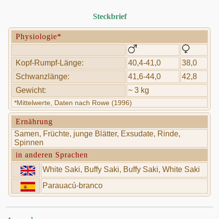
Steckbrief
Physiologie*
Kopf-Rumpf-Länge:
40,4-41,0
38,0
Schwanzlänge:
41,6-44,0
42,8
Gewicht:
~ 3 kg
*Mittelwerte, Daten nach Rowe (1996)
Ernährung
Samen, Früchte, junge Blätter, Exsudate, Rinde,
Spinnen
in anderen Sprachen
White Saki, Buffy Saki, Buffy Saki, White Saki
Parauacú-branco