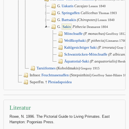
G.
Uakaris
Cacajao
Lesson 1840
G.
Springaffen
Callicebus
Thomas 1903
G.
Bartsakis
(Chiropotes)
Lesson 1840
G.
Sakis
Pithecia
Desmarest 1804
Mönchsaffe
(P. monachus)
Geoffroy 1812
Weißkopfsaki
(P. pithecia)
Linnaeus 1766
Kahlgesichtiger Saki
(P. irrorata)
Gray 18
Schwarzrücken-Mönchsaffe
(P. albicans)
Äquatorial-Saki
(P. aequatorialis)
Hershko
Tarsiiformes
(Koboldmakis)
Gregory 1915
Infraor.
Feuchtnasenaffen
(Strepsirrhini)
Geoffroy Saint-Hilaire 181
SuperFm. †
Plesiadapoidea
Literatur
Rowe, N. 1996. The Pictorial Guide to Living Primates. East
Hampton: Pogonias Press.