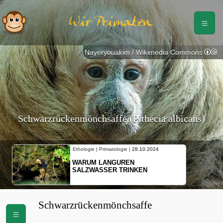
Wir Primaten
Nayeryouakim / Wikimedia Commons
Schwarzrückenmönchsaffe (Pithecia albicans)
Ethologie | Primatologie |
28.10.2024
WARUM LANGUREN
SALZWASSER TRINKEN
Schwarzrückenmönchsaffe