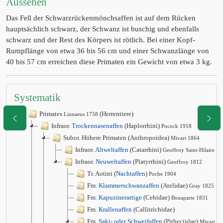
Aussehen
Das Fell der Schwarzrückenmönchsaffen ist auf dem Rücken
hauptsächlich schwarz, der Schwanz ist buschig und ebenfalls
schwarz und der Rest des Körpers ist rötlich. Bei einer Kopf-
Rumpflänge von etwa 36 bis 56 cm und einer Schwanzlänge von
40 bis 57 cm erreichen diese Primaten ein Gewicht von etwa 3 kg.
Systematik
Primates
(Herrentiere)
Linnaeus 1758
Infraor.
Trockennasenaffen
(Haplorrhini)
Pocock 1918
Subor. Höhere Primaten (Anthropoidea)
Mivart 1864
Infraor.
Altweltaffen
(Catarrhini)
Geoffroy Saint-Hilaire 1
Infraor.
Neuweltaffen
(Platyrrhini)
Geoffroy 1812
Tr. Aotini (
Nachtaffen
)
Poche 1904
Fm.
Klammerschwanzaffen
(Atelidae)
Gray 1825
Fm.
Kapuzinerartige
(Cebidae)
Bonaparte 1831
Fm.
Krallenaffen
(Callitrichidae)
Fm.
Saki- oder Schweifaffen
(Pitheciidae)
Mivart 1