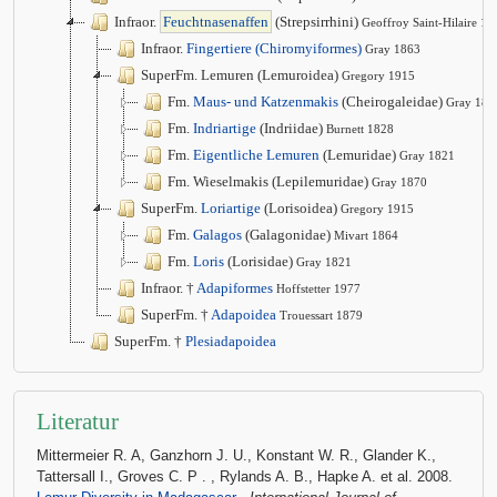
Infraor.
Feuchtnasenaffen
(Strepsirrhini)
Geoffroy Saint-Hilaire 18
Infraor.
Fingertiere (Chiromyiformes)
Gray 1863
SuperFm. Lemuren (Lemuroidea)
Gregory 1915
Fm.
Maus- und Katzenmakis
(Cheirogaleidae)
Gray 187
Fm.
Indriartige
(Indriidae)
Burnett 1828
Fm.
Eigentliche Lemuren
(Lemuridae)
Gray 1821
Fm. Wieselmakis (Lepilemuridae)
Gray 1870
SuperFm.
Loriartige
(Lorisoidea)
Gregory 1915
Fm.
Galagos
(Galagonidae)
Mivart 1864
Fm.
Loris
(Lorisidae)
Gray 1821
Infraor. †
Adapiformes
Hoffstetter 1977
SuperFm. †
Adapoidea
Trouessart 1879
SuperFm. †
Plesiadapoidea
Literatur
Mittermeier R. A, Ganzhorn J. U., Konstant W. R., Glander K.,
Tattersall I., Groves C. P
. , Rylands A. B., Hapke A. et al. 2008.