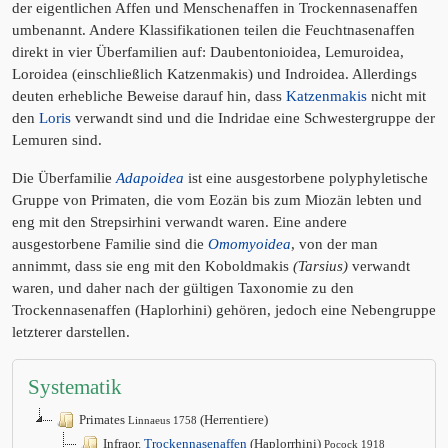
der eigentlichen Affen und Menschenaffen in Trockennasenaffen
umbenannt. Andere Klassifikationen teilen die Feuchtnasenaffen
direkt in vier Überfamilien auf: Daubentonioidea, Lemuroidea,
Loroidea (einschließlich Katzenmakis) und Indroidea. Allerdings
deuten erhebliche Beweise darauf hin, dass
Katzenmakis
nicht mit
den
Loris
verwandt sind und die Indridae eine Schwestergruppe der
Lemuren sind.
Die Überfamilie
Adapoidea
ist eine ausgestorbene polyphyletische
Gruppe von Primaten, die vom Eozän bis zum Miozän lebten und
eng mit den Strepsirhini verwandt waren. Eine andere
ausgestorbene Familie sind die
Omomyoidea
, von der man
annimmt, dass sie eng mit den Koboldmakis
(Tarsius)
verwandt
waren, und daher nach der gültigen Taxonomie zu den
Trockennasenaffen (Haplorhini) gehören, jedoch eine Nebengruppe
letzterer darstellen.
Systematik
Primates
(Herrentiere)
Linnaeus 1758
Infraor.
Trockennasenaffen
(Haplorrhini)
Pocock 1918