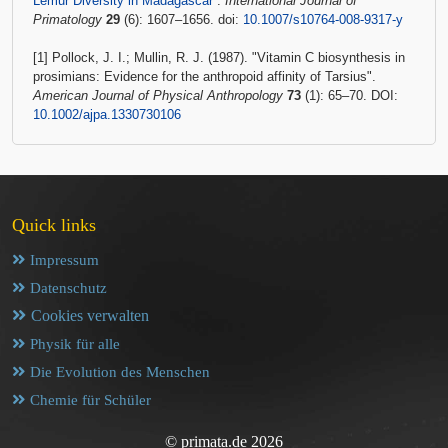
Lemur Diversity in Madagascar
.
International Journal of
Primatology
29
(6): 1607–1656. doi:
10.1007/s10764-008-9317-y
[1] Pollock, J. I.; Mullin, R. J. (1987). "Vitamin C biosynthesis in
prosimians: Evidence for the anthropoid affinity of Tarsius".
American Journal of Physical Anthropology
73
(1): 65–70. DOI:
10.1002/ajpa.1330730106
Quick links
Impressum
Datenschutz
Cookies verwalten
Physik für alle
Die Evolution des Menschen
Chemie für Schüler
© primata.de 2026