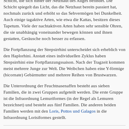
Schicht, die sich hinter der Netzhaut des Auges befindet. Die
Schicht spiegelt das Licht, das die Netzhaut bereits passiert hat,
nochmals zurück und erhöht so das Sehvermögen bei Dunkelheit.
Auch einige tagaktive Arten, wie etwa die Kattas, besitzen dieses
Tapetum. Viele der nachtaktiven Arten haben sehr sensible Ohren,
die sie unabhängig voneinander bewegen können und ihnen
gestatten, Geräusche noch besser zu erfassen.
Die Fortpflanzung der Strepsirrhini unterscheidet sich erheblich von
den Haplorhini. Anstatt eines individuellen Zyklus haben
Strepsirrhini eine Fortpflanzungssaison. Nach der Tragzeit kommen
meist mehrere Junge zur Welt. Die Weibchen haben eine Y-förmige
(bicornate) Gebärmutter und mehrere Reihen von Brustwarzen.
Die Unterordnung der Feuchtnasenaffen besteht aus sieben
Familien, die in zwei Gruppen aufgeteilt werden. Die erste Gruppe
ist die Infraordnung Lemuriformes (in der Regel als Lemuren
bezeichnet) und besteht aus fünf Familien. Die anderen beiden
Familien werden mit den
Loris, Pottos und Galagos
in die
Infraordnung Lorisiformes gestellt.