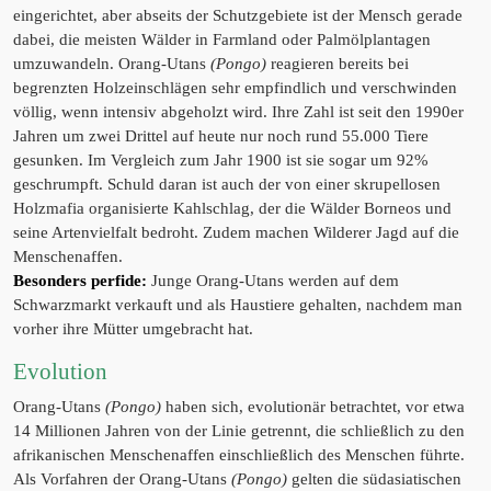
eingerichtet, aber abseits der Schutzgebiete ist der Mensch gerade
dabei, die meisten Wälder in Farmland oder Palmölplantagen
umzuwandeln. Orang-Utans
(Pongo)
reagieren bereits bei
begrenzten Holzeinschlägen sehr empfindlich und verschwinden
völlig, wenn intensiv abgeholzt wird. Ihre Zahl ist seit den 1990er
Jahren um zwei Drittel auf heute nur noch rund 55.000 Tiere
gesunken. Im Vergleich zum Jahr 1900 ist sie sogar um 92%
geschrumpft. Schuld daran ist auch der von einer skrupellosen
Holzmafia organisierte Kahlschlag, der die Wälder Borneos und
seine Artenvielfalt bedroht. Zudem machen Wilderer Jagd auf die
Menschenaffen.
Besonders perfide:
Junge Orang-Utans werden auf dem
Schwarzmarkt verkauft und als Haustiere gehalten, nachdem man
vorher ihre Mütter umgebracht hat.
Evolution
Orang-Utans
(Pongo)
haben sich, evolutionär betrachtet, vor etwa
14 Millionen Jahren von der Linie getrennt, die schließlich zu den
afrikanischen Menschenaffen einschließlich des Menschen führte.
Als Vorfahren der Orang-Utans
(Pongo)
gelten die südasiatischen