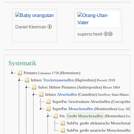
Daniel Kleeman
superscheeli
Systematik
Primates
(Herrentiere)
Linnaeus 1758
Infraor.
Trockennasenaffen
(Haplorrhini)
Pocock 1918
Subor. Höhere Primaten (Anthropoidea)
Mivart 1864
Infraor.
Altweltaffen
(Catarrhini)
Geoffroy Saint-Hilaire 1
SuperFm. Geschwänzte Altweltaffen (Cercopithec
SuperFm.
Menschenaffen
(Hominoidea)
Gray 1825
Fm.
Große Menschenaffen
(Hominidae)
Gray
SubFm. große afrikanische Menschenaffe
SubFm. große asiatische Menschenaffen 