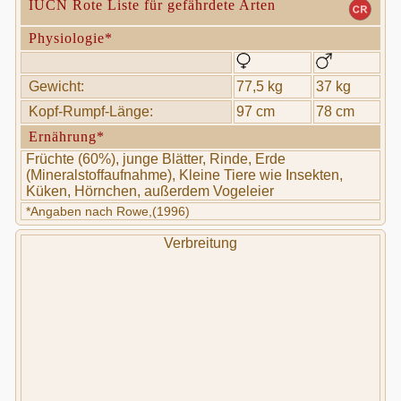
IUCN Rote Liste für gefährdete Arten
Physiologie*
Gewicht:
77,5 kg
37 kg
Kopf-Rumpf-Länge:
97 cm
78 cm
Ernährung*
Früchte (60%), junge Blätter, Rinde, Erde
(Mineralstoffaufnahme), Kleine Tiere wie Insekten,
Küken, Hörnchen, außerdem Vogeleier
*Angaben nach Rowe,(1996)
Verbreitung