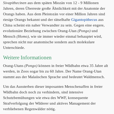
Sivapithecinen
aus dem späten Miozän von 12 - 9 Millionen
Jahren, deren Überreste große Ähnlichkeit mit der Anatomie der
Orangs haben. Aus dem Pleistozän vor einer Million Jahren sind
riesige Orangs bekannt und der rätselhafte
Gigantopithecus
aus
China scheint ein naher Verwandter zu sein. Gegen eine engere,
evolutionäre Beziehung zwischen Orang-Utan
(Pongo)
und
Mensch
(Homo)
, wie sie immer wieder einmal behauptet wird,
sprechen nicht nur anatomische sondern auch molekulare
Unterschiede.
Weitere Informationen
Orang-Utans
(Pongo)
können in freier Wildbahn etwa 35 Jahre alt
werden, in Zoos sogar bis zu 60 Jahre. Der Name Orang-Utan
stammt aus der Malaiischen Sprache und bedeutet Waldmensch.
Um das Aussterben dieser imposanten Menschenaffen in freier
Wildbahn doch noch zu verhindern, sind intensive
Schutzbemühungen wie etwa des WWF, konsequente
Strafverfolgung der Wilderer und aktives Management der
verbliebenen Regenwälder nötig.