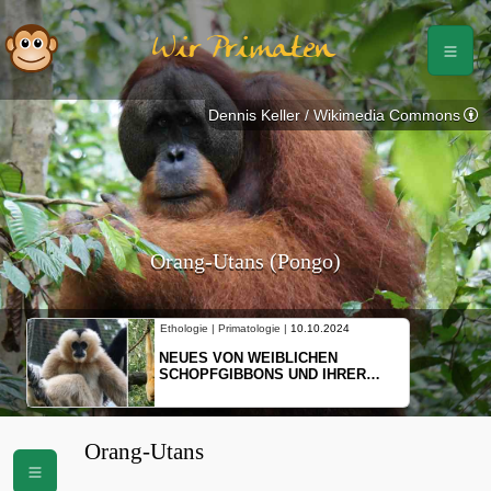
Wir Primaten
Dennis Keller / Wikimedia Commons
Orang-Utans (Pongo)
Ethologie | Primatologie |
10.10.2024
NEUES VON WEIBLICHEN
SCHOPFGIBBONS UND IHRER
BEWEGUNGSMUSTER
Orang-Utans