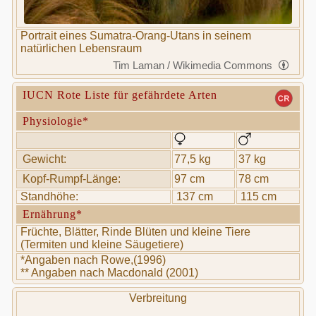
Portrait eines Sumatra-Orang-Utans in seinem
natürlichen Lebensraum
Tim Laman / Wikimedia Commons
IUCN Rote Liste für gefährdete Arten
Physiologie*
Gewicht:
77,5 kg
37 kg
Kopf-Rumpf-Länge:
97 cm
78 cm
Standhöhe:
137 cm
115 cm
Ernährung*
Früchte, Blätter, Rinde Blüten und kleine Tiere
(Termiten und kleine Säugetiere)
*Angaben nach Rowe,(1996)
** Angaben nach Macdonald (2001)
Verbreitung