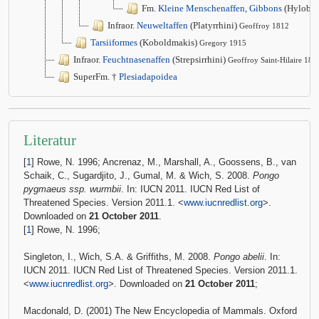
Fm.
Kleine Menschenaffen, Gibbons
(Hylobat
Infraor.
Neuweltaffen
(Platyrrhini)
Geoffroy 1812
Tarsiiformes
(Koboldmakis)
Gregory 1915
Infraor.
Feuchtnasenaffen
(Strepsirrhini)
Geoffroy Saint-Hilaire 181
SuperFm. †
Plesiadapoidea
Literatur
[
1
] Rowe, N. 1996; Ancrenaz, M., Marshall, A., Goossens, B., van
Schaik, C., Sugardjito, J., Gumal, M. & Wich, S. 2008.
Pongo
pygmaeus ssp. wurmbii
. In: IUCN 2011. IUCN Red List of
Threatened Species. Version 2011.1. <
www.iucnredlist.org
>.
Downloaded on
21 October 2011
.
[
1
] Rowe, N. 1996;
Singleton, I., Wich, S.A. & Griffiths, M. 2008.
Pongo abelii
. In:
IUCN 2011. IUCN Red List of Threatened Species. Version 2011.1.
<
www.iucnredlist.org
>. Downloaded on
21 October 2011
;
Macdonald, D. (2001) The New Encyclopedia of Mammals. Oxford