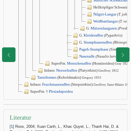
Südlicher Schwarzlang
Hellköpfiger Schwarzl
Nilgiri-Langur
(T. johni
Weißbartlangur
(T. vetu
G.
Mützenlanguren
(Presbyt
G.
Kleideraffen
(Pygathrix)
G.
Stumpfnasenaffen
(Rhinopith
Pageh-Stumpfnase
(Simias conco
Nasenaffe
(Nasalis larvatus)
SuperFm.
Menschenaffen
(Hominoidea)
Gray 1825
Infraor.
Neuweltaffen
(Platyrrhini)
Geoffroy 1812
Tarsiiformes
(Koboldmakis)
Gregory 1915
Infraor.
Feuchtnasenaffen
(Strepsirrhini)
Geoffroy Saint-Hilaire 181
SuperFm. †
Plesiadapoidea
Literatur
[
1
] Roos, 2004; Xuan Canh, L., Khac Quyet, L., Thanh Hai, D. &