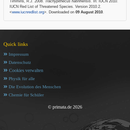
Timmins, R.J. 2008.
Trachypithecus hatinhensis
. In: IUCN 2010.
IUCN Red List of Threatened Species. Version 2010.2.
<
www.iucnredlist.org
>. Downloaded on
09 August 2010
.
Quick links
Impressum
Datenschutz
Cookies verwalten
Physik für alle
Die Evolution des Menschen
Chemie für Schüler
© primata.de 2026