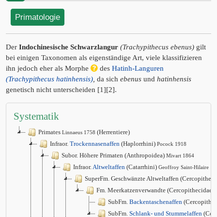
Primatologie
Der
Indochinesische Schwarzlangur
(Trachypithecus ebenus)
gilt
bei einigen Taxonomen als eigenständige Art, viele klassifizieren
ihn jedoch eher als Morphe
des
Hatinh-Languren
(Trachypithecus hatinhensis)
,
da sich
ebenus
und
hatinhensis
genetisch nicht unterscheiden [1][2].
Systematik
Primates
(Herrentiere)
Linnaeus 1758
Infraor.
Trockennasenaffen
(Haplorrhini)
Pocock 1918
Subor. Höhere Primaten (Anthropoidea)
Mivart 1864
Infraor.
Altweltaffen
(Catarrhini)
Geoffroy Saint-Hilaire 1
SuperFm. Geschwänzte Altweltaffen (Cercopithec
Fm. Meerkatzenverwandte (Cercopithecidae)
SubFm.
Backentaschenaffen
(Cercopithec
SubFm.
Schlank- und Stummelaffen
(Col