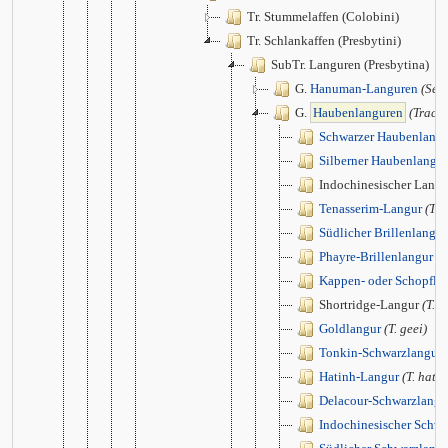
Tr. Stummelaffen (Colobini)
Tr. Schlankaffen (Presbytini)
SubTr. Languren (Presbytina)
G.
Hanuman-Languren
(Sem
G.
Haubenlanguren
(Trach
Schwarzer Haubenlangu
Silberner Haubenlangur
Indochinesischer Lang
Tenasserim-Langur
(T. 
Südlicher Brillenlangur
Phayre-Brillenlangur
(T
Kappen- oder Schopfla
Shortridge-Langur
(T. s
Goldlangur
(T. geei)
Tonkin-Schwarzlangur
Hatinh-Langur
(T. hati
Delacour-Schwarzlangu
Indochinesischer Schwa