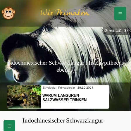
Wir Primaten
t3rmin4t0r
Indochinesischer Schwarzlangur (Trachypithecus
ebenus)
Ethologie | Primatologie |
28.10.2024
WARUM LANGUREN
SALZWASSER TRINKEN
Indochinesischer Schwarzlangur