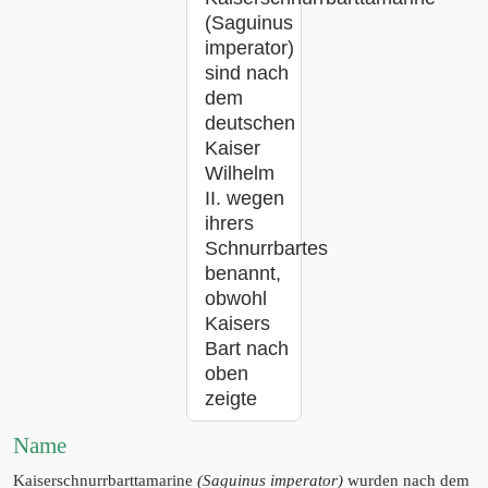
(Saguinus
imperator)
sind nach
dem
deutschen
Kaiser
Wilhelm
II. wegen
ihrers
Schnurrbartes
benannt,
obwohl
Kaisers
Bart nach
oben
zeigte
Name
Kaiserschnurrbarttamarine
(Saguinus imperator)
wurden nach dem