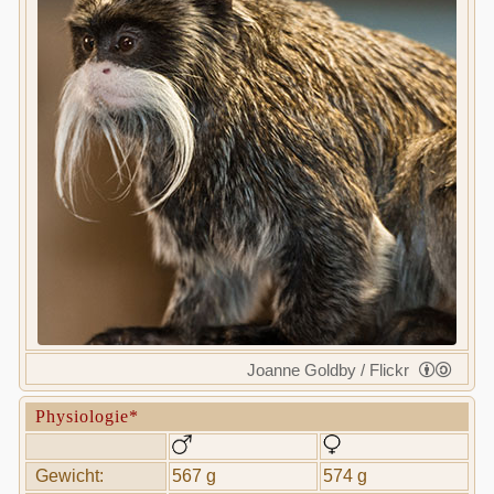
Joanne Goldby / Flickr
Physiologie*
Gewicht:
567 g
574 g