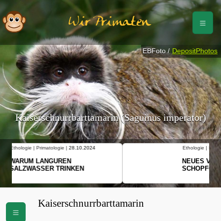
Wir Primaten
EBFoto /
DepositPhotos
Kaiserschnurrbarttamarin (Saguinus imperator)
Ethologie | Primatologie |
10.10.2024
NEUES VON WEIBLICHEN
SCHOPFGIBBONS UND IHRER
BEWEGUNGSMUSTER
Kaiserschnurrbarttamarin