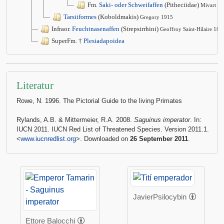
Fm.
Saki- oder Schweifaffen
(Pitheciidae)
Mivart 1
Tarsiiformes
(Koboldmakis)
Gregory 1915
Infraor.
Feuchtnasenaffen
(Strepsirrhini)
Geoffroy Saint-Hilaire 181
SuperFm. †
Plesiadapoidea
Literatur
Rowe, N. 1996. The Pictorial Guide to the living Primates
Rylands, A.B. & Mittermeier, R.A. 2008.
Saguinus imperator
. In:
IUCN 2011. IUCN Red List of Threatened Species. Version 2011.1.
<
www.iucnredlist.org
>. Downloaded on
26 September 2011
.
JavierPsilocybin
Ettore Balocchi