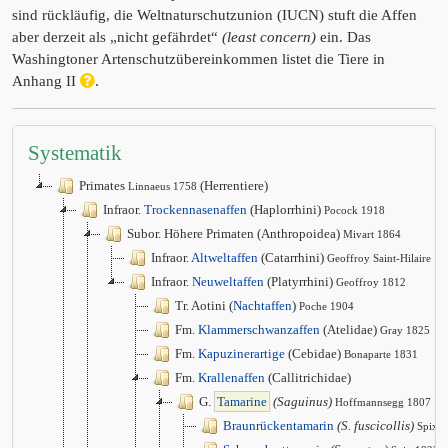
sind rückläufig, die Weltnaturschutzunion (IUCN) stuft die Affen
aber derzeit als „nicht gefährdet“
(least concern)
ein. Das
Washingtoner Artenschutzübereinkommen listet die Tiere in
Anhang II
.
Systematik
Primates
(Herrentiere)
Linnaeus 1758
Infraor.
Trockennasenaffen
(Haplorrhini)
Pocock 1918
Subor. Höhere Primaten (Anthropoidea)
Mivart 1864
Infraor.
Altweltaffen
(Catarrhini)
Geoffroy Saint-Hilaire 1
Infraor.
Neuweltaffen
(Platyrrhini)
Geoffroy 1812
Tr. Aotini (
Nachtaffen
)
Poche 1904
Fm.
Klammerschwanzaffen
(Atelidae)
Gray 1825
Fm.
Kapuzinerartige
(Cebidae)
Bonaparte 1831
Fm.
Krallenaffen
(Callitrichidae)
G.
Tamarine
(Saguinus)
Hoffmannsegg 1807
Braunrückentamarin
(S. fuscicollis)
Spix 