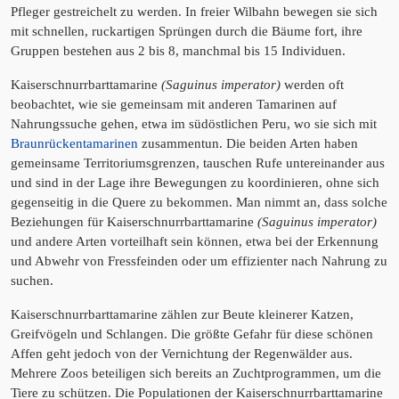
Pfleger gestreichelt zu werden. In freier Wilbahn bewegen sie sich
mit schnellen, ruckartigen Sprüngen durch die Bäume fort, ihre
Gruppen bestehen aus 2 bis 8, manchmal bis 15 Individuen.
Kaiserschnurrbarttamarine
(Saguinus imperator)
werden oft
beobachtet, wie sie gemeinsam mit anderen Tamarinen auf
Nahrungssuche gehen, etwa im südöstlichen Peru, wo sie sich mit
Braunrückentamarinen
zusammentun. Die beiden Arten haben
gemeinsame Territoriumsgrenzen, tauschen Rufe untereinander aus
und sind in der Lage ihre Bewegungen zu koordinieren, ohne sich
gegenseitig in die Quere zu bekommen. Man nimmt an, dass solche
Beziehungen für Kaiserschnurrbarttamarine
(Saguinus imperator)
und andere Arten vorteilhaft sein können, etwa bei der Erkennung
und Abwehr von Fressfeinden oder um effizienter nach Nahrung zu
suchen.
Kaiserschnurrbarttamarine zählen zur Beute kleinerer Katzen,
Greifvögeln und Schlangen. Die größte Gefahr für diese schönen
Affen geht jedoch von der Vernichtung der Regenwälder aus.
Mehrere Zoos beteiligen sich bereits an Zuchtprogrammen, um die
Tiere zu schützen. Die Populationen der Kaiserschnurrbarttamarine