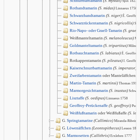
Schnurrbarttamarin
(S. mystax)
Spix 1823
Rothandtamarin
(S. midas)
Linnaeus 1758
Schwarzhandtamarin
(S. niger)
É. Geoffro
Schwarzrückentamarin
(S. nigricollis)
Spi
Rio-Napo- oder Graell-Tamarin
(S. graells
Weißmanteltamarin
(S. melanoleucus)
Mir
Goldmanteltamarin
(S. tripartitus)
Milne 
Rotbauchtamarin
(S. labiatus)
É. Geoffroy
Rotkappentamarin
(S. pileatus)
I. Geoffro
Kaiserschnurrbarttamarin
(S. imperator)
G
Zweifarbentamarin
oder Manteläffchen
(S
Martin-Tamarin
(S. martinsi)
Thomas 1912
Marmorgesichttamarin
(S. inustus)
Schwar
Lisztaffe
(S. oedipus)
Linnaeus 1758
Geoffroy-Perückenaffe
(S. geoffroyi)
Puch
Weißfußtamarin
oder Weißfußaffe
(S. leu
G.
Springtamarine
(Callimico)
Miranda-Ribeiro
G.
Löwenäffchen
(Leontopithecus)
Lesson 1840
G.
Marmosetten
(Callithrix)
Erxleben 1777