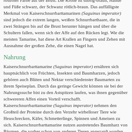
rostroter Farbe auf der Brust. Die Krone ist silbrig-braun, Hände
und Füße schwarz, der Schwanz rötlich-braun. Das auffälligste
Merkmal von Kaiserschnurrbarttamarinen
(Saguinus imperator)
sind jedoch die extrem langen, weißen Schnurrbarthaare, die in
zwei Strängen bis auf die Brust herunter hängen und über die
Schultern fallen, wenn sich der Affe auf den Rücken legt. Wie die
meisten Tamarine, hat diese Art Krallen an Fingern und Zehen mit
Ausnahme der großen Zehe, die einen Nagel hat.
Nahrung
Kaiserschnurrbarttamarine
(Saguinus imperator)
ernähren sich
hauptsächlich von Früchten, Insekten und Baumharzen, jedoch
gehören auch Blüten und Nektar verschiedenster Baumarten zu
ihrem Speiseplan. Durch das geringe Gewicht können sie bei der
Nahrungssuche bist zu den Astspitzen laufen, was ihnen gegenüber
schwereren Affen einen Vorteil verschafft.
Kaiserschnurrbarttamarine
(Saguinus imperator)
nehmen den
Großteil der Proteine durch den Verzehr wirbelloser Tiere wie
Heuschrecken, Käfer, Schmetterlinge, Spinnen und Ameisen zu
sich. Kaiserschnurrbarttamarine nutzen austretendes Baumharz von
Bäumen, die vorher schon von anderen Tieren angezapft wurden.