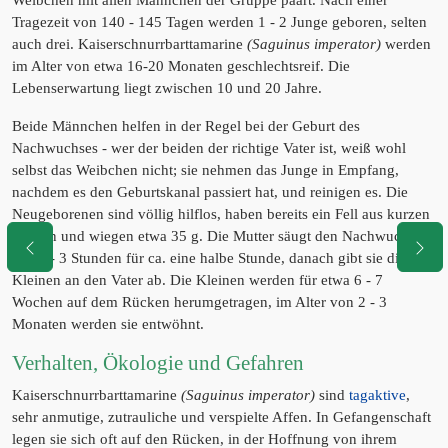
Weibchen mit allen Männchen der Gruppe paart. Nach einer
Tragezeit von 140 - 145 Tagen werden 1 - 2 Junge geboren, selten
auch drei. Kaiserschnurrbarttamarine
(Saguinus imperator)
werden
im Alter von etwa 16-20 Monaten geschlechtsreif. Die
Lebenserwartung liegt zwischen 10 und 20 Jahre.
Beide Männchen helfen in der Regel bei der Geburt des
Nachwuchses - wer der beiden der richtige Vater ist, weiß wohl
selbst das Weibchen nicht; sie nehmen das Junge in Empfang,
nachdem es den Geburtskanal passiert hat, und reinigen es. Die
Neugeborenen sind völlig hilflos, haben bereits ein Fell aus kurzen
Haaren und wiegen etwa 35 g. Die Mutter säugt den Nachwuchs
alle 2 - 3 Stunden für ca. eine halbe Stunde, danach gibt sie die
Kleinen an den Vater ab. Die Kleinen werden für etwa 6 - 7
Wochen auf dem Rücken herumgetragen, im Alter von 2 - 3
Monaten werden sie entwöhnt.
Verhalten, Ökologie und Gefahren
Kaiserschnurrbarttamarine
(Saguinus imperator)
sind
tagaktive
,
sehr anmutige, zutrauliche und verspielte Affen. In Gefangenschaft
legen sie sich oft auf den Rücken, in der Hoffnung von ihrem