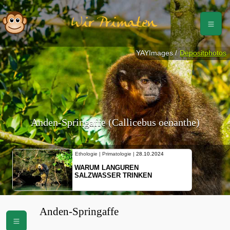
Wir Primaten
YAYImages /
Depositphotos
Anden-Springaffe (Callicebus oenanthe)
Ethologie | Primatologie |
28.10.2024
WARUM LANGUREN
SALZWASSER TRINKEN
Anden-Springaffe