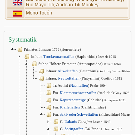
Rio Mayo Titi, Andean Titi Monkey
Mono Tocón
Systematik
Primates
(Herrentiere)
Linnaeus 1758
Infraor.
Trockennasenaffen
(Haplorrhini)
Pocock 1918
Subor. Höhere Primaten (Anthropoidea)
Mivart 1864
Infraor.
Altweltaffen
(Catarrhini)
Geoffroy Saint-Hilaire 1
Infraor.
Neuweltaffen
(Platyrrhini)
Geoffroy 1812
Tr. Aotini (
Nachtaffen
)
Poche 1904
Fm.
Klammerschwanzaffen
(Atelidae)
Gray 1825
Fm.
Kapuzinerartige
(Cebidae)
Bonaparte 1831
Fm.
Krallenaffen
(Callitrichidae)
Fm.
Saki- oder Schweifaffen
(Pitheciidae)
Mivart 1
G.
Uakaris
Cacajao
Lesson 1840
G.
Springaffen
Callicebus
Thomas 1903