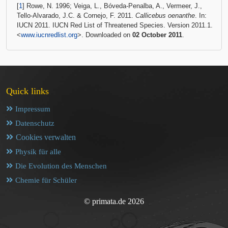
[
1
] Rowe, N. 1996; Veiga, L., Bóveda-Penalba, A., Vermeer, J.,
Tello-Alvarado, J.C. & Cornejo, F. 2011.
Callicebus oenanthe
. In:
IUCN 2011. IUCN Red List of Threatened Species. Version 2011.1.
<
www.iucnredlist.org
>. Downloaded on
02 October 2011
.
Quick links
Impressum
Datenschutz
Cookies verwalten
Physik für alle
Die Evolution des Menschen
Chemie für Schüler
© primata.de 2026