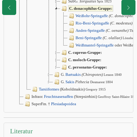
SubG.
Torquatus
Spix 1823
C. donacophilus-Gruppe:
Weißohr-Springaffe
(C. donacophilu
Rio-Beni-Springaffe
(C. modestus)
Lö
Anden-Springaffe
(C. oenanthe)
Thom
Beni-Springaffe
(C. olallae)
Lönnberg
Weißmantel-Springaffe
oder Weißer 
C. cupreus-Gruppe:
C. moloch-Gruppe:
C. personatus-Gruppe:
G.
Bartsakis
(Chiropotes)
Lesson 1840
G.
Sakis
Pithecia
Desmarest 1804
Tarsiiformes
(Koboldmakis)
Gregory 1915
Infraor.
Feuchtnasenaffen
(Strepsirrhini)
Geoffroy Saint-Hilaire 181
SuperFm. †
Plesiadapoidea
Literatur