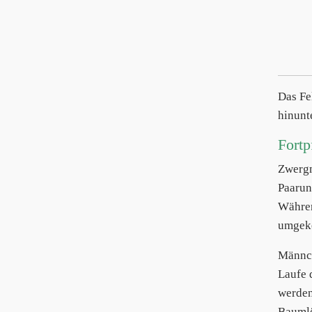
Das Fe
hinunte
Fortp
Zwerg
Paarun
Währen
umgeke
Männc
Laufe 
werden
Baumlö