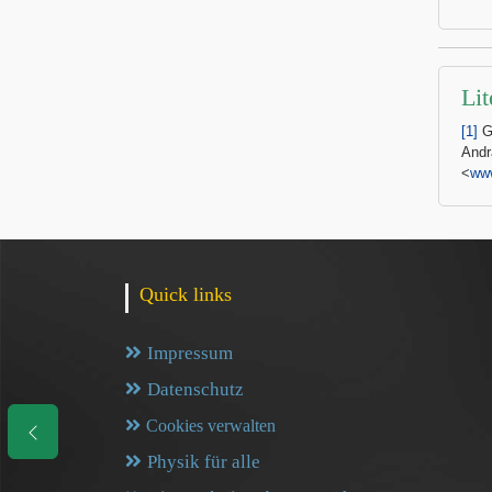
Lit
[1]
G
Andr
<
www
Quick links
Impressum
Datenschutz
Cookies verwalten
Physik für alle