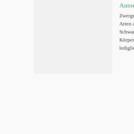
Auss
Zwerg
Arten 
Schwan
Körper
ledigli