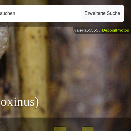
hsuchen
Erweiterte Suche
valeria55555 /
DepositPhotos
oxinus)