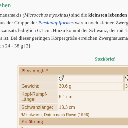
ehen
mausmakis
(Microcebus myoxinus)
sind die
kleinsten lebenden
aus der Gruppe der
Plesiadapiformes
waren noch kleiner. Zwe
zansatz lediglich 6,1 cm. Hinzu kommt der Schwanz, der mit 13
s ist. Bei dieser geringen Körpergröße erreichen Zwergmausm
ch 24 - 38 g [2].
Steckbrief
Physiologie*
Gewicht:
30,6 g
3
Kopf-Rumpf-
6,1 cm
Länge:
Schwanzlänge:
13,3 cm
*Mittelwerte, Daten nach Rowe (1996)
Ernährung