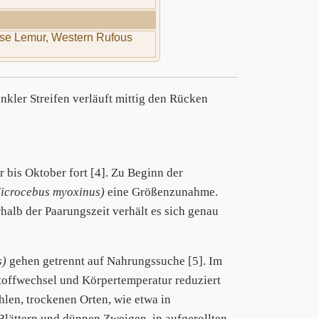
se Lemur, Western Rufous
kler Streifen verläuft mittig den Rücken
 bis Oktober fort [4]. Zu Beginn der
icrocebus myoxinus)
eine Größenzunahme.
alb der Paarungszeit verhält es sich genau
s)
gehen getrennt auf Nahrungssuche [5]. Im
toffwechsel und Körpertemperatur reduziert
len, trockenen Orten, wie etwa in
Blättern und dünnen Zweigen, in aufgerollten