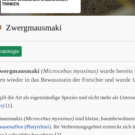
SCHOPFGIBBONS UND IHRER
BEWEGUNGSMUSTER
Zwergmausmaki
matologie
wergmausmaki
(Microcebus myoxinus)
wurde bereits 
rn wieder in das Bewusstsein der Forscher und wurde 1
gilt die Art als eigenständige Spezies und nicht mehr als Untera
s)
[1].
mausmakis
(Microcebus myoxinus)
sind kleine, baumbewohnen
nasenaffen (Platyrrhini)
. Ihr Verbreitungsgebiet erstreckt sich
ne Laubwälder bewohnen [2].