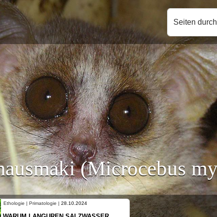
Seiten durc
ausmaki (Microcebus my
Ethologie | Primatologie |
10.10.2024
NEUES VON WEIBLICHEN