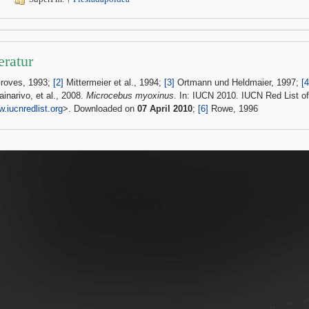
eratur
roves, 1993;
[2]
Mittermeier et al., 1994;
[3]
Ortmann und Heldmaier, 1997;
[4
ainarivo, et al., 2008.
Microcebus myoxinus
. In: IUCN 2010. IUCN Red List o
.iucnredlist.org
>. Downloaded on
07 April 2010
;
[6]
Rowe, 1996