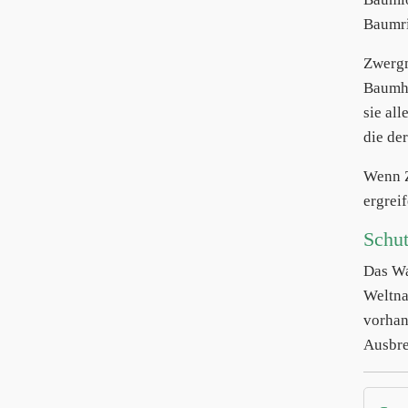
Baumri
Zwerg
Baumhö
sie all
die de
Wenn 
ergrei
Schu
Das Wa
Weltna
vorhan
Ausbre