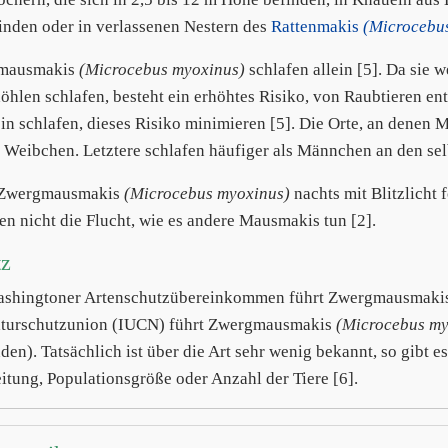
nden oder in verlassenen Nestern des
Rattenmakis
(Microcebus
mausmakis
(Microcebus myoxinus)
schlafen allein [5]. Da sie 
hlen schlafen, besteht ein erhöhtes Risiko, von Raubtieren ent
ein schlafen, dieses Risiko minimieren [5]. Die Orte, an denen M
r Weibchen. Letztere schlafen häufiger als Männchen an den sel
Zwergmausmakis
(Microcebus myoxinus)
nachts mit Blitzlicht f
fen nicht die Flucht, wie es andere Mausmakis tun [2].
tz
shingtoner Artenschutzübereinkommen führt Zwergmausmaki
turschutzunion (IUCN) führt Zwergmausmakis
(Microcebus my
den). Tatsächlich ist über die Art sehr wenig bekannt, so gibt 
itung, Populationsgröße oder Anzahl der Tiere [6].