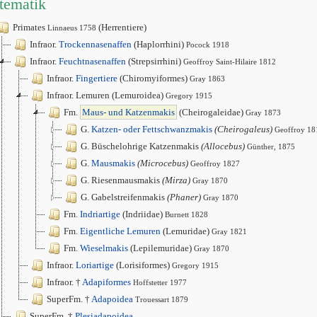
tematik
Primates
(Herrentiere)
Linnaeus 1758
Infraor.
Trockennasenaffen
(Haplorrhini)
Pocock 1918
Infraor.
Feuchtnasenaffen
(Strepsirrhini)
Geoffroy Saint-Hilaire 1812
Infraor.
Fingertiere
(Chiromyiformes)
Gray 1863
Infraor. Lemuren (Lemuroidea)
Gregory 1915
Fm.
Maus- und Katzenmakis
(Cheirogaleidae)
Gray 1873
G.
Katzen- oder Fettschwanzmakis
(Cheirogaleus)
Geoffroy 18
G. Büschelohrige Katzenmakis
(Allocebus)
Günther, 1875
G.
Mausmakis
(Microcebus)
Geoffroy 1827
G. Riesenmausmakis
(Mirza)
Gray 1870
G. Gabelstreifenmakis
(Phaner)
Gray 1870
Fm.
Indriartige
(Indriidae)
Burnett 1828
Fm.
Eigentliche Lemuren
(Lemuridae)
Gray 1821
Fm.
Wieselmakis
(Lepilemuridae)
Gray 1870
Infraor.
Loriartige
(Lorisiformes)
Gregory 1915
Infraor. †
Adapiformes
Hoffstetter 1977
SuperFm. †
Adapoidea
Trouessart 1879
SuperFm. †
Plesiadapoidea