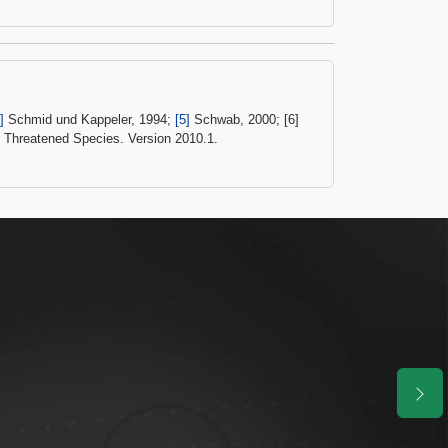
]
Schmid und Kappeler, 1994;
[5]
Schwab, 2000; [6]
f Threatened Species. Version 2010.1.