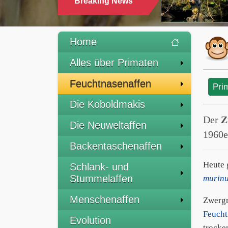
Breaking News
Home
Alles über Primaten
Feuchtnasenaffen
Pri
Die Koboldmakis
Der
Z
Die Neuweltaffen
1960e
Backentaschenaffen
Heute 
Schlank- und
Stummelaffen
murinu
Menschenaffen
Zwerg
Feucht
Evolution
trocke