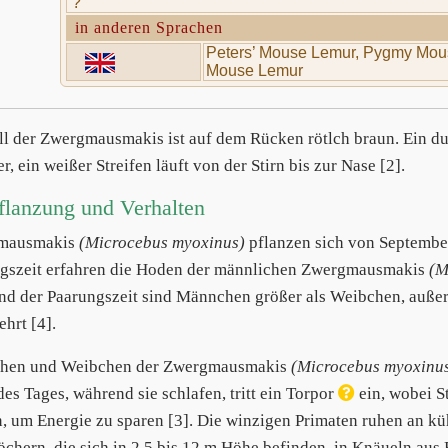
?
in anderen Sprachen
Peters’ Mouse Lemur, Pygmy Mou
Mouse Lemur
ll der Zwergmausmakis ist auf dem Rücken rötlch braun. Ein dun
r, ein weißer Streifen läuft von der Stirn bis zur Nase [2].
flanzung und Verhalten
mausmakis
(Microcebus myoxinus)
pflanzen sich von September
gszeit erfahren die Hoden der männlichen Zwergmausmakis
(M
d der Paarungszeit sind Männchen größer als Weibchen, außerh
hrt [4].
hen und Weibchen der Zwergmausmakis
(Microcebus myoxinu
des Tages, während sie schlafen, tritt ein Torpor
ein, wobei S
, um Energie zu sparen [3]. Die winzigen Primaten ruhen an küh
chern, die sich in 2,5 bis 12 m Höhe befinden, in Knäueln aus 