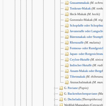
Grauarmmakak
(M. ochreat
Tonkean-Makak
(M. tonkea
Heck-Makak
(M. hecki)
Gorontalo-Makak
(M. nigre
Schopfaffe oder Schopfmak
Javaneraffe oder Langschw
Bärenmakak oder Stumpfs
Rhesusaffe
(M. mulatta)
Formosa- oder Rundgesich
Japan- oder Rotgesichtsma
Ceylon-Hutaffe
(M. sinica)
Indischer Hutaffe
(M. radiat
Assam-Makak oder Bergrhe
Tibetmakak
(M. thibetana)
Arunachalmakak
(M. munza
G.
Paviane
(Papio)
G.
Backenfurchenpaviane
(Mand
G.
Dschelada
(Theropithecus)
Weißlid-Mangaben
(Cercocebus