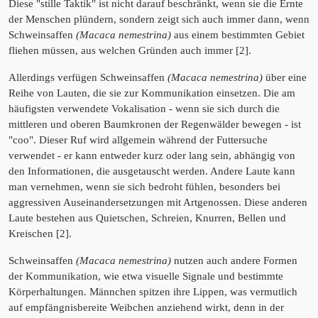
Diese "stille Taktik" ist nicht darauf beschränkt, wenn sie die Ernte
der Menschen plündern, sondern zeigt sich auch immer dann, wenn
Schweinsaffen
(Macaca nemestrina)
aus einem bestimmten Gebiet
fliehen müssen, aus welchen Gründen auch immer [2].
Allerdings verfügen Schweinsaffen
(Macaca nemestrina)
über eine
Reihe von Lauten, die sie zur Kommunikation einsetzen. Die am
häufigsten verwendete Vokalisation - wenn sie sich durch die
mittleren und oberen Baumkronen der Regenwälder bewegen - ist
"coo". Dieser Ruf wird allgemein während der Futtersuche
verwendet - er kann entweder kurz oder lang sein, abhängig von
den Informationen, die ausgetauscht werden. Andere Laute kann
man vernehmen, wenn sie sich bedroht fühlen, besonders bei
aggressiven Auseinandersetzungen mit Artgenossen. Diese anderen
Laute bestehen aus Quietschen, Schreien, Knurren, Bellen und
Kreischen [2].
Schweinsaffen
(Macaca nemestrina)
nutzen auch andere Formen
der Kommunikation, wie etwa visuelle Signale und bestimmte
Körperhaltungen. Männchen spitzen ihre Lippen, was vermutlich
auf empfängnisbereite Weibchen anziehend wirkt, denn in der