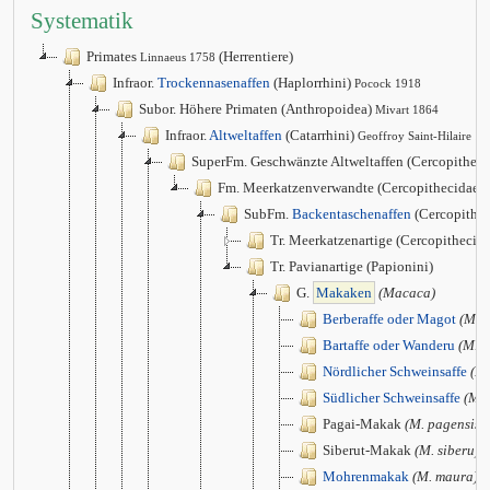
Systematik
Primates
(Herrentiere)
Linnaeus 1758
Infraor.
Trockennasenaffen
(Haplorrhini)
Pocock 1918
Subor. Höhere Primaten (Anthropoidea)
Mivart 1864
Infraor.
Altweltaffen
(Catarrhini)
Geoffroy Saint-Hilaire 1
SuperFm. Geschwänzte Altweltaffen (Cercopithec
Fm. Meerkatzenverwandte (Cercopithecidae)
SubFm.
Backentaschenaffen
(Cercopithec
Tr. Meerkatzenartige (Cercopithecini
Tr. Pavianartige (Papionini)
G.
Makaken
(Macaca)
Berberaffe oder Magot
(M. s
Bartaffe oder Wanderu
(M. s
Nördlicher Schweinsaffe
(M.
Südlicher Schweinsaffe
(M. 
Pagai-Makak
(M. pagensis)
Siberut-Makak
(M. siberu)
Mohrenmakak
(M. maura)