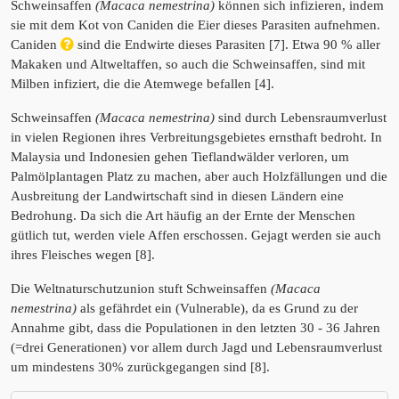
Schweinsaffen
(Macaca nemestrina)
können sich infizieren, indem
sie mit dem Kot von Caniden die Eier dieses Parasiten aufnehmen.
Caniden
sind die Endwirte dieses Parasiten [7]. Etwa 90 % aller
Makaken und Altweltaffen, so auch die Schweinsaffen, sind mit
Milben infiziert, die die Atemwege befallen [4].
Schweinsaffen
(Macaca nemestrina)
sind durch Lebensraumverlust
in vielen Regionen ihres Verbreitungsgebietes ernsthaft bedroht. In
Malaysia und Indonesien gehen Tieflandwälder verloren, um
Palmölplantagen Platz zu machen, aber auch Holzfällungen und die
Ausbreitung der Landwirtschaft sind in diesen Ländern eine
Bedrohung. Da sich die Art häufig an der Ernte der Menschen
gütlich tut, werden viele Affen erschossen. Gejagt werden sie auch
ihres Fleisches wegen [8].
Die Weltnaturschutzunion stuft Schweinsaffen
(Macaca
nemestrina)
als gefährdet ein (Vulnerable), da es Grund zu der
Annahme gibt, dass die Populationen in den letzten 30 - 36 Jahren
(=drei Generationen) vor allem durch Jagd und Lebensraumverlust
um mindestens 30% zurückgegangen sind [8].