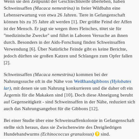
Wenn sie den Zeitpunkt der Geschlechtsreife überleben, haben
Schweinsaffen
(Macaca nemestrina)
in freier Wildbahn eine
Lebenserwartung von etwa 26 Jahren. Tiere in Gefangenschaft
können bis zu 35 Jahre alt werden [1]. Der größte Feind der Affen
ist der Mensch. Er jagt sie wegen ihres Fleisches, tötet sie für
"medizinische Zwecke" und führt in Laboren Versuche an ihnen
durch. Besonders in der Aids-Forschung finden Schweinsaffen
Verwendung [6]. Über Natürliche Feinde gibt es keine Berichte,
jedoch dürften sie großen Katzen und Schlangen zum Opfer fallen
[2].
Schweinsaffen
(Macaca nemestrina)
kommen bei der
Nahrungssuche oft in die Nähe von
Weißhandgibbons
(Hylobates
lar)
, mit denen sie um Nahrung konkurrieren und die daher oft ein
Ärgernis für die Makaken sind [10]. Doch diese Abneigung beruht
auf Gegenseitigkeit - sind Schweinsaffen in der Nähe, reduziert sich
auch das Nahrungsangebot für die Gibbons [12].
Bei einer Studie über eine Schweinsaffenkolonie in Gefangenschaft
stellte sich heraus, dass sie Zwischenwirte des Dreigliedrigen
Hundebandwurms
(Echinococcus granulosus)
sind.