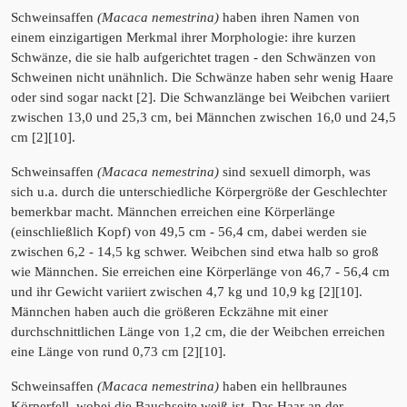
Schweinsaffen
(Macaca nemestrina)
haben ihren Namen von
einem einzigartigen Merkmal ihrer Morphologie: ihre kurzen
Schwänze, die sie halb aufgerichtet tragen - den Schwänzen von
Schweinen nicht unähnlich. Die Schwänze haben sehr wenig Haare
oder sind sogar nackt [2]. Die Schwanzlänge bei Weibchen variiert
zwischen 13,0 und 25,3 cm, bei Männchen zwischen 16,0 und 24,5
cm [2][10].
Schweinsaffen
(Macaca nemestrina)
sind sexuell dimorph, was
sich u.a. durch die unterschiedliche Körpergröße der Geschlechter
bemerkbar macht. Männchen erreichen eine Körperlänge
(einschließlich Kopf) von 49,5 cm - 56,4 cm, dabei werden sie
zwischen 6,2 - 14,5 kg schwer. Weibchen sind etwa halb so groß
wie Männchen. Sie erreichen eine Körperlänge von 46,7 - 56,4 cm
und ihr Gewicht variiert zwischen 4,7 kg und 10,9 kg [2][10].
Männchen haben auch die größeren Eckzähne mit einer
durchschnittlichen Länge von 1,2 cm, die der Weibchen erreichen
eine Länge von rund 0,73 cm [2][10].
Schweinsaffen
(Macaca nemestrina)
haben ein hellbraunes
Körperfell, wobei die Bauchseite weiß ist. Das Haar an der