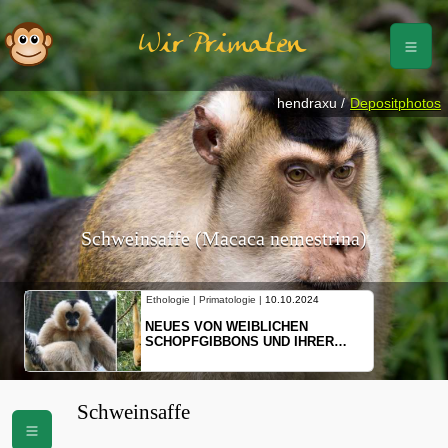
Wir Primaten
hendraxu /
Depositphotos
Schweinsaffe (Macaca nemestrina)
Ethologie | Primatologie |
10.10.2024
NEUES VON WEIBLICHEN
SCHOPFGIBBONS UND IHRER
BEWEGUNGSMUSTER
Schweinsaffe