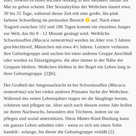
über, obwohl es einen leichten Anstieg in den Monaten Januar bis
Mai zu geben scheint. Der Sexualzyklus der Weibchen dauert etwa
30 bis 35 Tage, während dieser Zeit tritt eine große, lila-pink
farbene Schwellung im perinealen Bereich
auf. Nach einer
Tragzeit zwischen 162 und 186 Tagen kommt ein einzelnes Junges
zur Welt, das für 8 - 12 Monate gesäugt wird. Weibliche
Schweinsaffen
(Macaca nemestrina)
werden im Alter von 3 Jahren
geschlechtsreif, Männchen mit etwa 4½ Jahren. Letztere verlassen
ihre Geburtsgruppe und suchen bei einer anderen Gruppe Anschluß
oder werden zu Einzelgängern, die aber immer in der Nähe der
Gruppen bleiben. Weibchen bleiben in der Regel ein Leben lang in
ihrer Geburtsgruppe. [2][6].
Der Großteil der Jungenaufzucht ist bei Schweinsaffen
(Macaca
nemestrina)
wie bei vielen anderen Primaten Sache der Weibchen.
Während des ersten Lebensjahres tragen sie die Säuglinge herum,
schützen und pflegen sie. Aber auch nach diesem ersten Jahr helfen
sie ihrem Nachwuchs, besonders den Töchtern, indem sie sie
pflegen und sozial unterstützen. Diese Mutter-Kind-Bindung kann
ein ganzes Leben anhalten oder - wenn es sich um einen Sohn
handelt - solange, bis dieser die Geburtsgruppe verläßt [2].