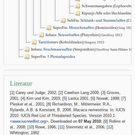
Schwarzmangaben
(Lophocebus
Kipunji-Affe oder Hochlandma
SubFm.
Schlank- und Stummelaffen
(Col
SuperFm.
Menschenaffen
(Hominoidea)
Gray 1825
Infraor.
Neuweltaffen
(Platyrrhini)
Geoffroy 1812
Tarsiiformes
(Koboldmakis)
Gregory 1915
Infraor.
Feuchtnasenaffen
(Strepsirrhini)
Geoffroy Saint-Hilaire 181
SuperFm. †
Plesiadapoidea
Literatur
[
1
] Carey und Judge, 2002; [
2
] Cawthon Lang 2009; [
3
] Groves,
2001; [
4
] Kim und Kim, 2003; [
5
] Laska 2001; [
6
] Nowak, 1999; [
7
]
Plesker et al., 2001; [8] Richardson, M., Mittermeier, R.A.,
Rylands, A.B. & Konstant, B. 2008.
Macaca nemestrina
. In: IUCN
2010. IUCN Red List of Threatened Species. Version 2010.1.
<
www.iucnredlist.org
>. Downloaded on
07 May 2010
; [9] Rollins et
al., 2008; [
10
] Rowe, 1996; [
11
] Steinmetz et al., 2006; [
12
]
Whitington, 1992