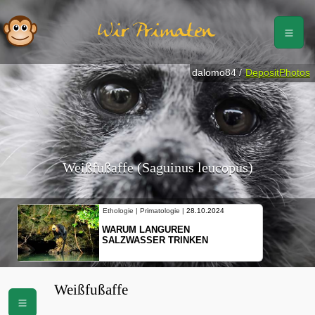
Wir Primaten
dalomo84 /
DepositPhotos
Weißfußaffe (Saguinus leucopus)
Ethologie | Primatologie |
28.10.2024
WARUM LANGUREN
SALZWASSER TRINKEN
Weißfußaffe