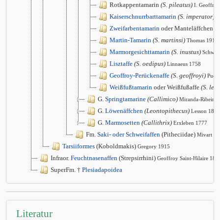
Rotkappentamarin
(S. pileatus)
I. Geoffro
Kaiserschnurrbarttamarin
(S. imperator)
G
Zweifarbentamarin
oder Manteläffchen
(S
Martin-Tamarin
(S. martinsi)
Thomas 1912
Marmorgesichttamarin
(S. inustus)
Schwar
Lisztaffe
(S. oedipus)
Linnaeus 1758
Geoffroy-Perückenaffe
(S. geoffroyi)
Puch
Weißfußtamarin
oder Weißfußaffe
(S. leu
G.
Springtamarine
(Callimico)
Miranda-Ribeiro
G.
Löwenäffchen
(Leontopithecus)
Lesson 1840
G.
Marmosetten
(Callithrix)
Erxleben 1777
Fm.
Saki- oder Schweifaffen
(Pitheciidae)
Mivart 1
Tarsiiformes
(Koboldmakis)
Gregory 1915
Infraor.
Feuchtnasenaffen
(Strepsirrhini)
Geoffroy Saint-Hilaire 181
SuperFm. †
Plesiadapoidea
Literatur