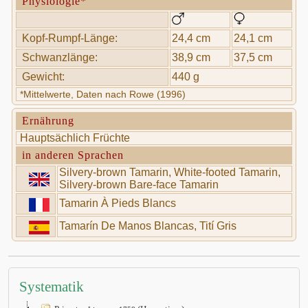
Physiologie*
Kopf-Rumpf-Länge:
24,4 cm
24,1 cm
Schwanzlänge:
38,9 cm
37,5 cm
Gewicht:
440 g
*Mittelwerte, Daten nach Rowe (1996)
Ernährung
Hauptsächlich Früchte
in anderen Sprachen
Silvery-brown Tamarin, White-footed Tamarin,
Silvery-brown Bare-face Tamarin
Tamarin À Pieds Blancs
Tamarín De Manos Blancas, Tití Gris
Systematik