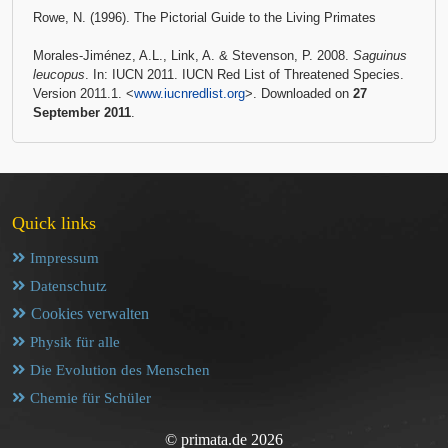
Rowe, N. (1996). The Pictorial Guide to the Living Primates
Morales-Jiménez, A.L., Link, A. & Stevenson, P. 2008.
Saguinus
leucopus
. In: IUCN 2011. IUCN Red List of Threatened Species.
Version 2011.1. <
www.iucnredlist.org
>. Downloaded on
27
September 2011
.
Quick links
Impressum
Datenschutz
Cookies verwalten
Physik für alle
Die Evolution des Menschen
Chemie für Schüler
© primata.de 2026