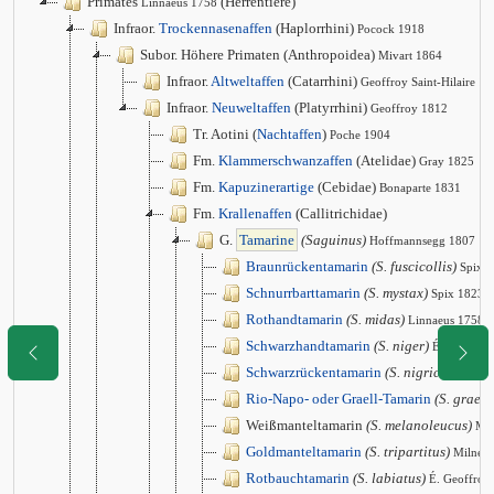
Primates
(Herrentiere)
Linnaeus 1758
Infraor.
Trockennasenaffen
(Haplorrhini)
Pocock 1918
Subor. Höhere Primaten (Anthropoidea)
Mivart 1864
Infraor.
Altweltaffen
(Catarrhini)
Geoffroy Saint-Hilaire 1
Infraor.
Neuweltaffen
(Platyrrhini)
Geoffroy 1812
Tr. Aotini (
Nachtaffen
)
Poche 1904
Fm.
Klammerschwanzaffen
(Atelidae)
Gray 1825
Fm.
Kapuzinerartige
(Cebidae)
Bonaparte 1831
Fm.
Krallenaffen
(Callitrichidae)
G.
Tamarine
(Saguinus)
Hoffmannsegg 1807
Braunrückentamarin
(S. fuscicollis)
Spix 
Schnurrbarttamarin
(S. mystax)
Spix 1823
Rothandtamarin
(S. midas)
Linnaeus 1758
Schwarzhandtamarin
(S. niger)
É. Geoffro
Schwarzrückentamarin
(S. nigricollis)
Spi
Rio-Napo- oder Graell-Tamarin
(S. graells
Weißmanteltamarin
(S. melanoleucus)
Mir
Goldmanteltamarin
(S. tripartitus)
Milne 
Rotbauchtamarin
(S. labiatus)
É. Geoffroy