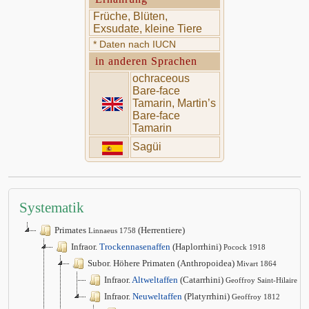
Früche, Blüten,
Exsudate, kleine Tiere
* Daten nach IUCN
in anderen Sprachen
ochraceous
Bare-face
Tamarin, Martin’s
Bare-face
Tamarin
Sagüi
Systematik
Primates
(Herrentiere)
Linnaeus 1758
Infraor.
Trockennasenaffen
(Haplorrhini)
Pocock 1918
Subor. Höhere Primaten (Anthropoidea)
Mivart 1864
Infraor.
Altweltaffen
(Catarrhini)
Geoffroy Saint-Hilaire 1
Infraor.
Neuweltaffen
(Platyrrhini)
Geoffroy 1812