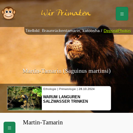
Wir Primaten
Titelbild: Braunrückentamarin, katoosha /
DepositPhotos
Martin-Tamarin (Saguinus martinsi)
Ethologie | Primatologie |
28.10.2024
WARUM LANGUREN
SALZWASSER TRINKEN
Martin-Tamarin