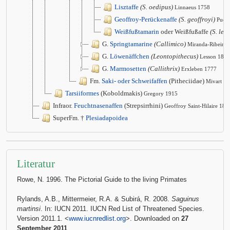
Lisztaffe
(S. oedipus)
Linnaeus 1758
Geoffroy-Perückenaffe
(S. geoffroyi)
Puch
Weißfußtamarin
oder Weißfußaffe
(S. leu
G.
Springtamarine
(Callimico)
Miranda-Ribeiro
G.
Löwenäffchen
(Leontopithecus)
Lesson 1840
G.
Marmosetten
(Callithrix)
Erxleben 1777
Fm.
Saki- oder Schweifaffen
(Pitheciidae)
Mivart 1
Tarsiiformes
(Koboldmakis)
Gregory 1915
Infraor.
Feuchtnasenaffen
(Strepsirrhini)
Geoffroy Saint-Hilaire 181
SuperFm. †
Plesiadapoidea
Literatur
Rowe, N. 1996. The Pictorial Guide to the living Primates
Rylands, A.B., Mittermeier, R.A. & Subirá, R. 2008.
Saguinus
martinsi
. In: IUCN 2011. IUCN Red List of Threatened Species.
Version 2011.1. <
www.iucnredlist.org
>. Downloaded on
27
September 2011
.