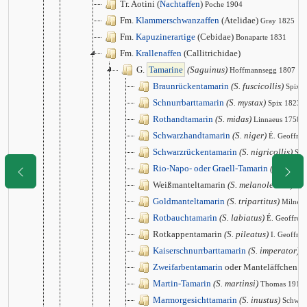
Tr. Aotini (
Nachtaffen
)
Poche 1904
Fm.
Klammerschwanzaffen
(Atelidae)
Gray 1825
Fm.
Kapuzinerartige
(Cebidae)
Bonaparte 1831
Fm.
Krallenaffen
(Callitrichidae)
G.
Tamarine
(Saguinus)
Hoffmannsegg 1807
Braunrückentamarin
(S. fuscicollis)
Spix 
Schnurrbarttamarin
(S. mystax)
Spix 1823
Rothandtamarin
(S. midas)
Linnaeus 1758
Schwarzhandtamarin
(S. niger)
É. Geoffro
Schwarzrückentamarin
(S. nigricollis)
Spi
Rio-Napo- oder Graell-Tamarin
(S. graells
Weißmanteltamarin
(S. melanoleucus)
Mir
Goldmanteltamarin
(S. tripartitus)
Milne 
Rotbauchtamarin
(S. labiatus)
É. Geoffroy
Rotkappentamarin
(S. pileatus)
I. Geoffro
Kaiserschnurrbarttamarin
(S. imperator)
G
Zweifarbentamarin
oder Manteläffchen
(S
Martin-Tamarin
(S. martinsi)
Thomas 1912
Marmorgesichttamarin
(S. inustus)
Schwar