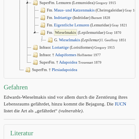
SuperFm. Lemuren (Lemuroidea)
Gregory 1915
Fm.
Maus- und Katzenmakis
(Cheirogaleidae)
Gray 187
Fm.
Indriartige
(Indriidae)
Burnett 1828
Fm.
Eigentliche Lemuren
(Lemuridae)
Gray 1821
Fm.
Wieselmakis
(Lepilemuridae)
Gray 1870
G.
Wieselmakis
(Lepilemur)
I. Geoffroy 1851
Infraor.
Loriartige
(Lorisiformes)
Gregory 1915
Infraor. †
Adapiformes
Hoffstetter 1977
SuperFm. †
Adapoidea
Trouessart 1879
SuperFm. †
Plesiadapoidea
Gefahren
Edwards-Wieselmakis sind vor allem durch die Zerstörung ihres
Lebensraums gefährdet, hinzu kommt die Bejagung. Die
IUCN
listet die Art als „gefährdet“
(vulnerable)
.
Literatur