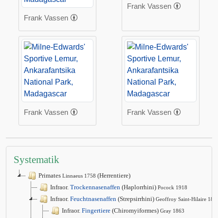
Frank Vassen
Frank Vassen
Frank Vassen
Frank Vassen
Systematik
Primates
(Herrentiere)
Linnaeus 1758
Infraor.
Trockennasenaffen
(Haplorrhini)
Pocock 1918
Infraor.
Feuchtnasenaffen
(Strepsirrhini)
Geoffroy Saint-Hilaire 181
Infraor.
Fingertiere
(Chiromyiformes)
Gray 1863