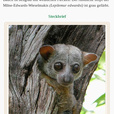
Milne-Edwards-Wieselmakis
(Lepilemur edwardsi)
ist grau gefärbt.
Steckbrief