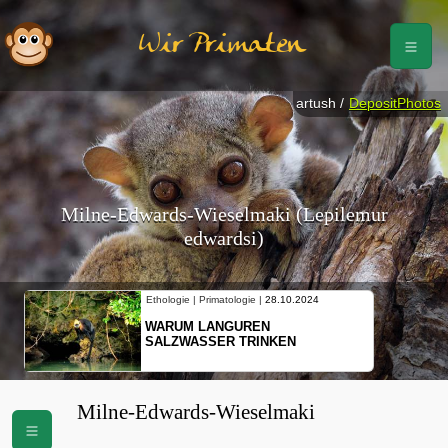
Wir Primaten
artush /
DepositPhotos
Milne-Edwards-Wieselmaki (Lepilemur
edwardsi)
Ethologie | Primatologie |
28.10.2024
WARUM LANGUREN
SALZWASSER TRINKEN
Milne-Edwards-Wieselmaki