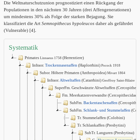
Die Weltnaturschutzunion prognostiziert einen Rückgang der
Populationen in den nächsten 30 Jahren (drei Affengenerationen)
um mindestens 30% als Folge der starken Bejagung. Sie
klassifiziert die Art
Semnopithecus hypoleucos
daher als gefährdet
(Vulnerable) [4].
Systematik
Primates
(Herrentiere)
Linnaeus 1758
Infraor.
Trockennasenaffen
(Haplorrhini)
Pocock 1918
Subor. Höhere Primaten (Anthropoidea)
Mivart 1864
Infraor.
Altweltaffen
(Catarrhini)
Geoffroy Saint-Hilaire 1
SuperFm. Geschwänzte Altweltaffen (Cercopithec
Fm. Meerkatzenverwandte (Cercopithecidae)
SubFm.
Backentaschenaffen
(Cercopithec
SubFm.
Schlank- und Stummelaffen
(Col
Tr. Stummelaffen (Colobini)
Tr. Schlankaffen (Presbytini)
SubTr. Languren (Presbytina)