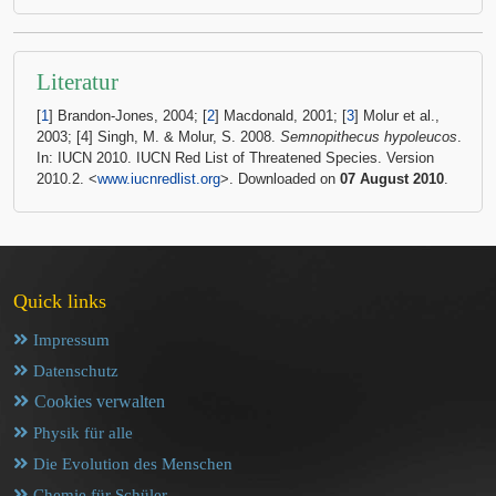
Literatur
[
1
] Brandon-Jones, 2004; [
2
] Macdonald, 2001; [
3
] Molur et al.,
2003; [4] Singh, M. & Molur, S. 2008.
Semnopithecus hypoleucos
.
In: IUCN 2010. IUCN Red List of Threatened Species. Version
2010.2. <
www.iucnredlist.org
>. Downloaded on
07 August 2010
.
Quick links
Impressum
Datenschutz
Cookies verwalten
Physik für alle
Die Evolution des Menschen
Chemie für Schüler