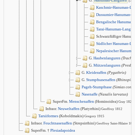
G.
Hanuman-Languren
(Se
Kaschmir-Hanuman-La
Dussumier-Hanuman-L
Bengalische Hanuman-
Tarai-Hanuman-Langur
Schwarzfüßiger Hanuma
Südlicher Hanuman-La
Nepalesischer Hanuma
G.
Haubenlanguren
(Trachy
G.
Mützenlanguren
(Presbyt
G.
Kleideraffen
(Pygathrix)
G.
Stumpfnasenaffen
(Rhinopith
Pageh-Stumpfnase
(Simias conco
Nasenaffe
(Nasalis larvatus)
SuperFm.
Menschenaffen
(Hominoidea)
Gray 1825
Infraor.
Neuweltaffen
(Platyrrhini)
Geoffroy 1812
Tarsiiformes
(Koboldmakis)
Gregory 1915
Infraor.
Feuchtnasenaffen
(Strepsirrhini)
Geoffroy Saint-Hilaire 181
SuperFm. †
Plesiadapoidea