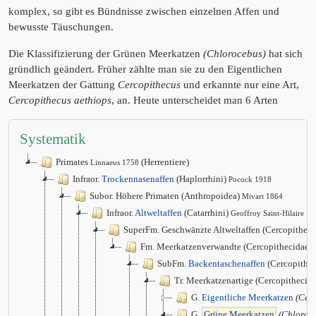
komplex, so gibt es Bündnisse zwischen einzelnen Affen und
bewusste Täuschungen.
Die Klassifizierung der Grünen Meerkatzen
(Chlorocebus)
hat sich
gründlich geändert. Früher zählte man sie zu den Eigentlichen
Meerkatzen der Gattung
Cercopithecus
und erkannte nur eine Art,
Cercopithecus aethiops
, an. Heute unterscheidet man 6 Arten
Systematik
Primates
(Herrentiere)
Linnaeus 1758
Infraor.
Trockennasenaffen
(Haplorrhini)
Pocock 1918
Subor. Höhere Primaten (Anthropoidea)
Mivart 1864
Infraor.
Altweltaffen
(Catarrhini)
Geoffroy Saint-Hilaire 1
SuperFm. Geschwänzte Altweltaffen (Cercopithec
Fm. Meerkatzenverwandte (Cercopithecidae)
SubFm.
Backentaschenaffen
(Cercopithec
Tr. Meerkatzenartige (Cercopithecini
G.
Eigentliche Meerkatzen
(Cerc
G.
Grüne Meerkatzen
(Chloroc