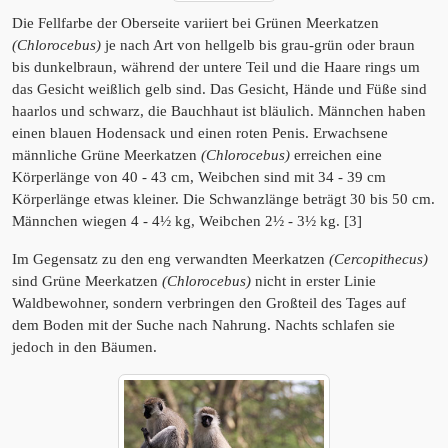
Die Fellfarbe der Oberseite variiert bei Grünen Meerkatzen
(Chlorocebus)
je nach Art von hellgelb bis grau-grün oder braun
bis dunkelbraun, während der untere Teil und die Haare rings um
das Gesicht weißlich gelb sind. Das Gesicht, Hände und Füße sind
haarlos und schwarz, die Bauchhaut ist bläulich. Männchen haben
einen blauen Hodensack und einen roten Penis. Erwachsene
männliche Grüne Meerkatzen
(Chlorocebus)
erreichen eine
Körperlänge von 40 - 43 cm, Weibchen sind mit 34 - 39 cm
Körperlänge etwas kleiner. Die Schwanzlänge beträgt 30 bis 50 cm.
Männchen wiegen 4 - 4½ kg, Weibchen 2½ - 3½ kg. [3]
Im Gegensatz zu den eng verwandten Meerkatzen
(Cercopithecus)
sind Grüne Meerkatzen
(Chlorocebus)
nicht in erster Linie
Waldbewohner, sondern verbringen den Großteil des Tages auf
dem Boden mit der Suche nach Nahrung. Nachts schlafen sie
jedoch in den Bäumen.