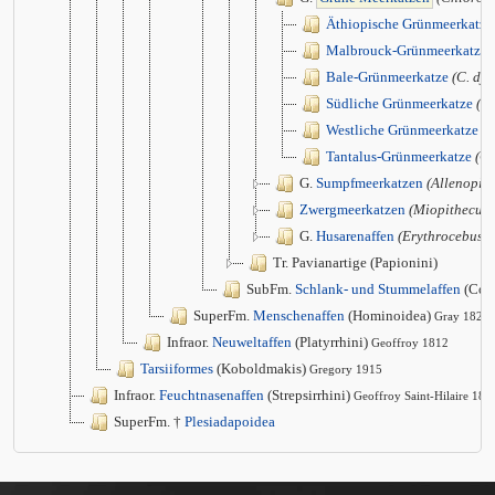
Äthiopische Grünmeerkatze
Malbrouck-Grünmeerkatze
Bale-Grünmeerkatze
(C. dj
Südliche Grünmeerkatze
(C.
Westliche Grünmeerkatze
(C
Tantalus-Grünmeerkatze
(C.
G.
Sumpfmeerkatzen
(Allenopith
Zwergmeerkatzen
(Miopithecus)
G.
Husarenaffen
(Erythrocebus)
Tr. Pavianartige (Papionini)
SubFm.
Schlank- und Stummelaffen
(Col
SuperFm.
Menschenaffen
(Hominoidea)
Gray 1825
Infraor.
Neuweltaffen
(Platyrrhini)
Geoffroy 1812
Tarsiiformes
(Koboldmakis)
Gregory 1915
Infraor.
Feuchtnasenaffen
(Strepsirrhini)
Geoffroy Saint-Hilaire 181
SuperFm. †
Plesiadapoidea