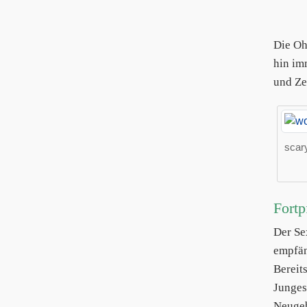
Die Oh
hin im
und Ze
scary
Fortp
Der Se
empfän
Bereit
Junges
Neugeb