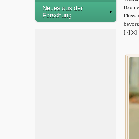
Baumwi
Neues aus der
Forschung
Flüsse
bevorz
[7][8].