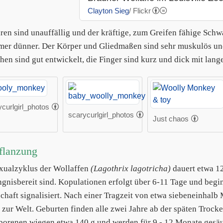
Clayton Sieg
/ Flickr
ren sind unauffällig und der kräftige, zum Greifen fähige Schw
mer dünner. Der Körper und Gliedmaßen sind sehr muskulös und
hen sind gut entwickelt, die Finger sind kurz und dick mit lange
curlgirl_photos
scarycurlgirl_photos
Just chaos
flanzung
xualzyklus der Wollaffen
(Lagothrix lagotricha)
dauert etwa 12
gnisbereit sind. Kopulationen erfolgt über 6-11 Tage und be
schaft signalisiert. Nach einer Tragzeit von etwa siebeneinhal
 zur Welt. Geburten finden alle zwei Jahre ab der späten Trocken
orenen wiegen etwa 140 g und werden für 9 - 12 Monate gesäu