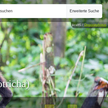
hsuchen
Erweiterte Suche
jkraft5 /
Depositphotos
tricha)