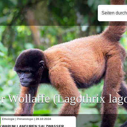
Seiten durc
r Wollaffe (Lagothrix lago
Ethologie | Primatologie |
10.10.2024
NEUES VON WEIBLICHEN