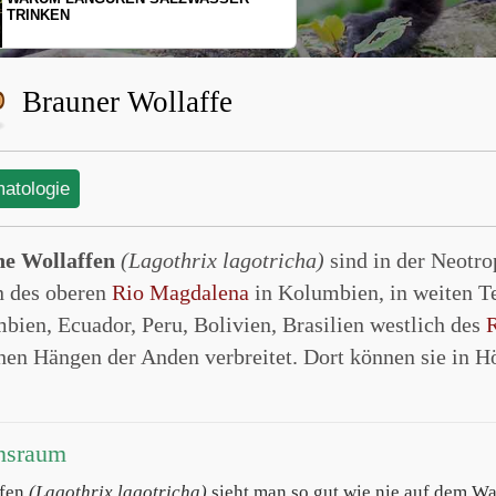
SCHOPFGIBBONS UND IHRER
BEWEGUNGSMUSTER
Brauner Wollaffe
matologie
e Wollaffen
(Lagothrix lagotricha)
sind in der Neotr
n des oberen
Rio Magdalena
in Kolumbien, in weiten T
bien, Ecuador, Peru, Bolivien, Brasilien westlich des
chen Hängen der Anden verbreitet. Dort können sie in 
nsraum
ffen
(Lagothrix lagotricha)
sieht man so gut wie nie auf dem Wal