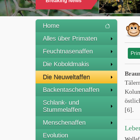
Breaking News
Home
Alles über Primaten
Feuchtnasenaffen
Pri
Die Koboldmakis
Braun
Die Neuweltaffen
Täler
Backentaschenaffen
Kolum
östli
Schlank- und
Stummelaffen
[6].
Menschenaffen
Lebe
Evolution
Wolla