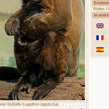
Ernähru
Blätter, 
in ander
ner Wollaffe (Lagothrix lagotricha)