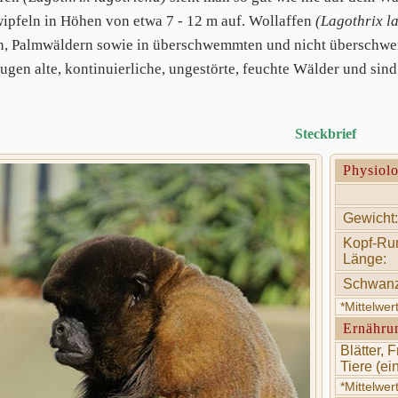
pfeln in Höhen von etwa 7 - 12 m auf. Wollaffen
(Lagothrix l
n, Palmwäldern sowie in überschwemmten und nicht überschwe
ugen alte, kontinuierliche, ungestörte, feuchte Wälder und sin
Steckbrief
Physiol
Gewicht:
Kopf-Ru
Länge:
Schwanz
*Mittelwe
Ernähru
Blätter, 
Tiere (ei
*Mittelwe