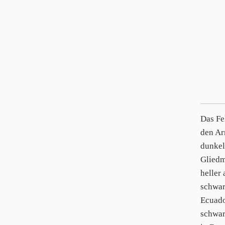
Das Fe
den Ar
dunkel
Gliedm
heller
schwar
Ecuado
schwar