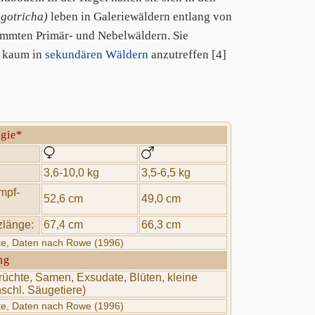
agotricha)
leben in Galeriewäldern entlang von
mmten Primär- und Nebelwäldern. Sie
d kaum in
sekundären Wäldern
anzutreffen [4]
ogie*
3,6-10,0 kg
3,5-6,5 kg
mpf-
52,6 cm
49,0 cm
länge:
67,4 cm
66,3 cm
rte, Daten nach Rowe (1996)
ng
Früchte, Samen, Exsudate, Blüten, kleine
nschl. Säugetiere)
rte, Daten nach Rowe (1996)