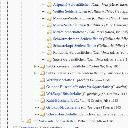
Aripuanã-Seidenäffchen
(Callithrix (Mico) inte
Weißes Seidenäffchen
(Callithrix (Mico) leucip
Manicoré-Seidenäffchen
(Callithrix (Mico) man
Marca-Seidenäffchen
(Callithrix (Mico) marcai)
Maués-Seidenäffchen
(Callithrix (Mico) mauesi)
Schwarzschwanz-Seidenäffchen
(Callithrix (Mi
Schwarzkopf-Seidenäffchen
(Callithrix (Mico) n
Rondonia-Seidenäffchen
(Callithrix (Mico) ron
Sateré-Seidenäffchen
(Callithrix (Mico) saterei)
SubG. Zwergseidenäffchen
(Cebuella)
Gray 1865
SubG. Schwarzkronen-Seidenäffchen
(Callibella)
Gr
Weißbüschelaffe
C. jacchus
Linnaeus 1758
Gelbohr-Büschelaffe oder Weißpinselaffe
(C. aurita)
Weißkopf-Büschelaffe
(C. geoffroyi)
É. Geoffroy 1812
Kuhl-Büschelaffe
(C. kuhlii)
Coimbra-Filho 1985
Gelbkopf-Büschelaffe
(C. flaviceps)
Thomas 1903
Schwarzbüschelaffe
oder Schwarzpinselaffe
(C. penic
Fm.
Saki- oder Schweifaffen
(Pitheciidae)
Mivart 1865
Tarsiiformes
(Koboldmakis)