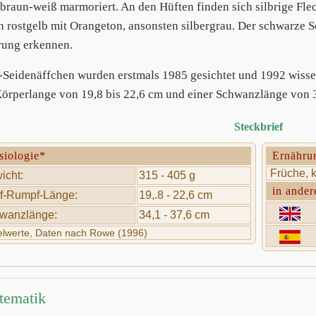
braun-weiß marmoriert. An den Hüften finden sich silbrige Fle
h rostgelb mit Orangeton, ansonsten silbergrau. Der schwarze 
ung erkennen.
Seidenäffchen wurden erstmals 1985 gesichtet und 1992 wissens
Körperlange von 19,8 bis 22,6 cm und einer Schwanzlänge von 3
Steckbrief
siologie*
Ernähru
Früche, k
icht:
315 - 405 g
in ander
f-Rumpf-Länge:
19,.8 - 22,6 cm
wanzlänge:
34,1 - 37,6 cm
telwerte, Daten nach Rowe (1996)
tematik