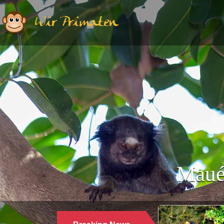
Wir Primaten
Maué
Ethologie | Primatologie |
28.10.2024
WARUM LANGUREN SALZWASSER