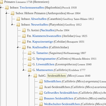
Primates
(Herrentiere)
Linnaeus 1758
Infraor.
Trockennasenaffen
(Haplorrhini)
Pocock 1918
Subor. Höhere Primaten (Anthropoidea)
Mivart 1864
Infraor.
Altweltaffen
(Catarrhini)
Geoffroy Saint-Hilaire 1812
Infraor.
Neuweltaffen
(Platyrrhini)
Geoffroy 1812
Tr. Aotini (
Nachtaffen
)
Poche 1904
Fm.
Klammerschwanzaffen
(Atelidae)
Gray 1825
Fm.
Kapuzinerartige
(Cebidae)
Bonaparte 1831
Fm.
Krallenaffen
(Callitrichidae)
G.
Tamarine
(Saguinus)
Hoffmannsegg 1807
G.
Springtamarine
(Callimico)
Miranda-Ribeiro 1911
G.
Löwenäffchen
(Leontopithecus)
Lesson 1840
G.
Marmosetten
(Callithrix)
Erxleben 1777
SubG.
Seidenäffchen
(Mico)
Lesson 1840
Silberäffchen
(Callithrix (Mico) argentata)
Linn
Acarí-Seidenäffchen
(Callithrix (Mico) acariens
Gelbweißes Seidenäffchen
(Callithrix (Mico) ch
Braunes Seidenäffchen
(Callithrix (Mico) emilia
Weißschulter-Seidenäffchen
(Callithrix (Mico) 