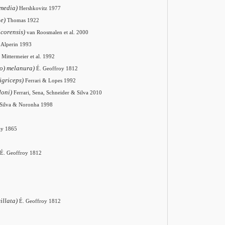
rmedia)
Hershkovitz 1977
pe)
Thomas 1922
icorensis)
van Roosmalen et al. 2000
Alperin 1993
Mittermeier et al. 1992
co) melanura)
É. Geoffroy 1812
igriceps)
Ferrari & Lopes 1992
doni)
Ferrari, Sena, Schneider & Silva 2010
Silva & Noronha 1998
ay 1865
É. Geoffroy 1812
illata)
É. Geoffroy 1812