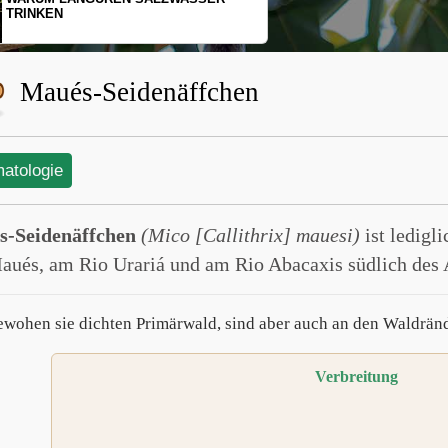
SCHOPFGIBBONS UND IHRER
BEWEGUNGSMUSTER
Maués-Seidenäffchen
matologie
-Seidenäffchen
(Mico [Callithrix] mauesi)
ist ledigl
aués, am Rio Urariá und am Rio Abacaxis südlich des 
ewohen sie dichten Primärwald, sind aber auch an den Waldrän
Verbreitung