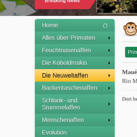
Breaking News
TRINKEN
Home
Alles über Primaten
Feuchtnasenaffen
Pri
Die Koboldmakis
Maués
Die Neuweltaffen
Rio M
Backentaschenaffen
Dort b
Schlank- und
Stummelaffen
Menschenaffen
Evolution