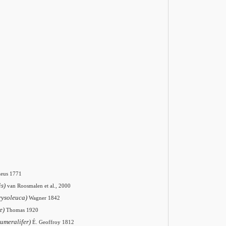
aeus 1771
is)
van Roosmalen et al., 2000
rysoleuca)
Wagner 1842
e)
Thomas 1920
humeralifer)
É. Geoffroy 1812