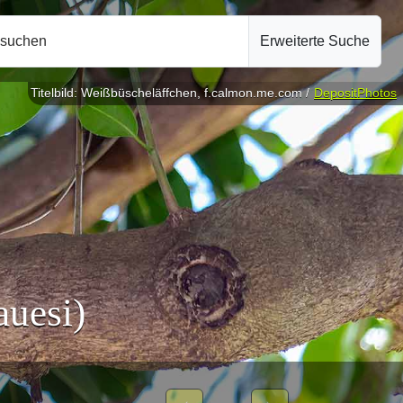
hsuchen
Erweiterte Suche
Titelbild: Weißbüscheläffchen, f.calmon.me.com /
DepositPhotos
uesi)