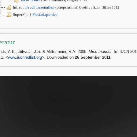
Gregory 1915
Infraor.
Feuchtnasenaffen
(Strepsirrhini)
Geoffroy Saint-Hilaire 1812
SuperFm. †
Plesiadapoidea
eratur
nds, A.B., Silva Jr, J.S. & Mittermeier, R.A. 2008.
Mico mauesi
. In: IUCN 201
.1. <
www.iucnredlist.org
>. Downloaded on
26 September 2011
.