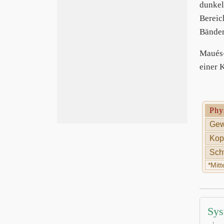
dunkel
Bereic
Bänder
Maués-
einer 
Phy
Gew
Kop
Sch
*Mit
Sys