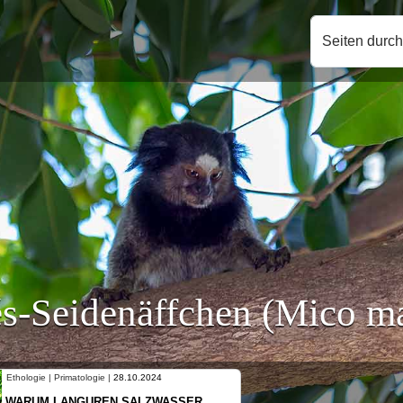
Seiten durc
s-Seidenäffchen (Mico ma
Ethologie | Primatologie |
10.10.2024
NEUES VON WEIBLICHEN