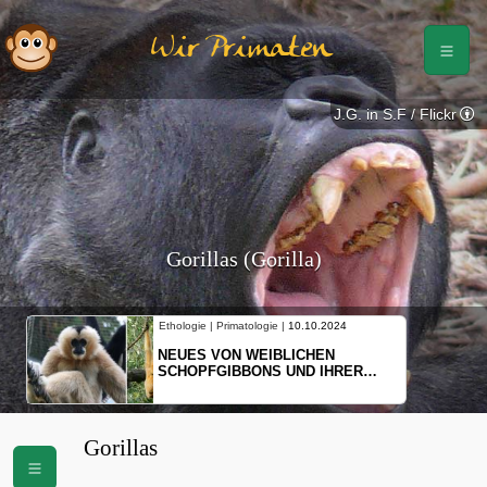
Wir Primaten
J.G. in S.F / Flickr
Gorillas (Gorilla)
Ethologie | Primatologie |
10.10.2024
NEUES VON WEIBLICHEN
SCHOPFGIBBONS UND IHRER
BEWEGUNGSMUSTER
Gorillas