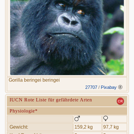
Gorilla beringei beringei
27707
/
Pixabay
IUCN Rote Liste für gefährdete Arten
Physiologie*
Gewicht:
159,2 kg
97,7 kg