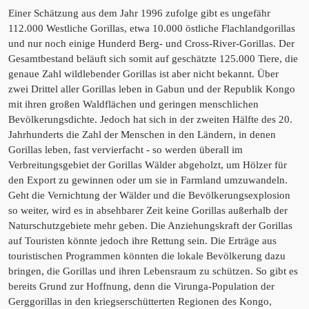
Einer Schätzung aus dem Jahr 1996 zufolge gibt es ungefähr
112.000 Westliche Gorillas, etwa 10.000 östliche Flachlandgorillas
und nur noch einige Hunderd Berg- und Cross-River-Gorillas. Der
Gesamtbestand beläuft sich somit auf geschätzte 125.000 Tiere, die
genaue Zahl wildlebender Gorillas ist aber nicht bekannt. Über
zwei Drittel aller Gorillas leben in Gabun und der Republik Kongo
mit ihren großen Waldflächen und geringen menschlichen
Bevölkerungsdichte. Jedoch hat sich in der zweiten Hälfte des 20.
Jahrhunderts die Zahl der Menschen in den Ländern, in denen
Gorillas leben, fast vervierfacht - so werden überall im
Verbreitungsgebiet der Gorillas Wälder abgeholzt, um Hölzer für
den Export zu gewinnen oder um sie in Farmland umzuwandeln.
Geht die Vernichtung der Wälder und die Bevölkerungsexplosion
so weiter, wird es in absehbarer Zeit keine Gorillas außerhalb der
Naturschutzgebiete mehr geben. Die Anziehungskraft der Gorillas
auf Touristen könnte jedoch ihre Rettung sein. Die Erträge aus
touristischen Programmen könnten die lokale Bevölkerung dazu
bringen, die Gorillas und ihren Lebensraum zu schützen. So gibt es
bereits Grund zur Hoffnung, denn die Virunga-Population der
Gerggorillas in den kriegserschütterten Regionen des Kongo,