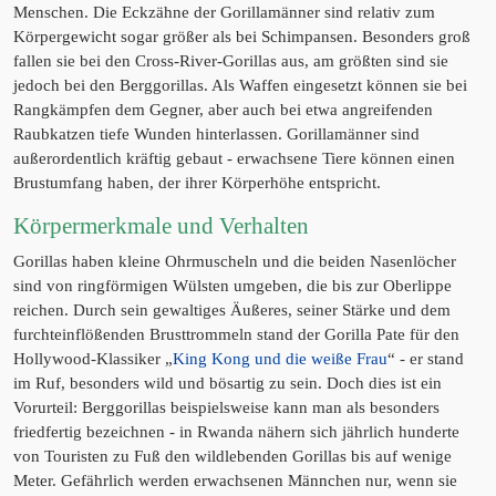
Menschen. Die Eckzähne der Gorillamänner sind relativ zum
Körpergewicht sogar größer als bei Schimpansen. Besonders groß
fallen sie bei den Cross-River-Gorillas aus, am größten sind sie
jedoch bei den Berggorillas. Als Waffen eingesetzt können sie bei
Rangkämpfen dem Gegner, aber auch bei etwa angreifenden
Raubkatzen tiefe Wunden hinterlassen. Gorillamänner sind
außerordentlich kräftig gebaut - erwachsene Tiere können einen
Brustumfang haben, der ihrer Körperhöhe entspricht.
Körpermerkmale und Verhalten
Gorillas haben kleine Ohrmuscheln und die beiden Nasenlöcher
sind von ringförmigen Wülsten umgeben, die bis zur Oberlippe
reichen. Durch sein gewaltiges Äußeres, seiner Stärke und dem
furchteinflößenden Brusttrommeln stand der Gorilla Pate für den
Hollywood-Klassiker „
King Kong und die weiße Frau
“ - er stand
im Ruf, besonders wild und bösartig zu sein. Doch dies ist ein
Vorurteil: Berggorillas beispielsweise kann man als besonders
friedfertig bezeichnen - in Rwanda nähern sich jährlich hunderte
von Touristen zu Fuß den wildlebenden Gorillas bis auf wenige
Meter. Gefährlich werden erwachsenen Männchen nur, wenn sie