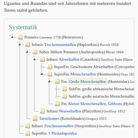
Ugandas und Ruandas sind seit Jahrzehnten mit mehreren hundert
Tieren stabil geblieben.
Systematik
Primates
(Herrentiere)
Linnaeus 1758
Infraor.
Trockennasenaffen
(Haplorrhini)
Pocock 1918
Subor. Höhere Primaten (Anthropoidea)
Mivart 1864
Infraor.
Altweltaffen
(Catarrhini)
Geoffroy Saint-Hilaire 1
SuperFm. Geschwänzte Altweltaffen (Cercopithec
SuperFm.
Menschenaffen
(Hominoidea)
Gray 1825
Fm.
Große Menschenaffen
(Hominidae)
Gray
SubFm. große afrikanische Menschenaffe
SubFm. große asiatische Menschenaffen 
Fm.
Kleine Menschenaffen, Gibbons
(Hylobat
Infraor.
Neuweltaffen
(Platyrrhini)
Geoffroy 1812
Tarsiiformes
(Koboldmakis)
Gregory 1915
Infraor.
Feuchtnasenaffen
(Strepsirrhini)
Geoffroy Saint-Hilaire 181
SuperFm. †
Plesiadapoidea