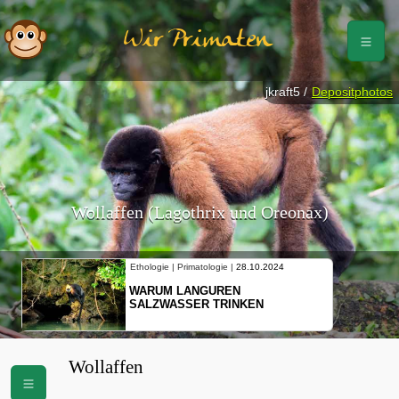
Wir Primaten
jkraft5 /
Depositphotos
Wollaffen (Lagothrix und Oreonax)
Ethologie | Primatologie |
28.10.2024
WARUM LANGUREN
SALZWASSER TRINKEN
Wollaffen