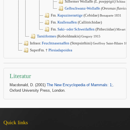
Silberner Wollaffe
(L. poeppigii)
Schinz 1
Gelbschwanz-Wollaffe
(Oreonax flavicau
Fm.
Kapuzinerartige
(Cebidae)
Bonaparte 1831
Fm.
Krallenaffen
(Callitrichidae)
Fm.
Saki- oder Schweifaffen
(Pitheciidae)
Mivart 1
Tarsiiformes
(Koboldmakis)
Gregory 1915
Infraor.
Feuchtnasenaffen
(Strepsirrhini)
Geoffroy Saint-Hilaire 181
SuperFm. †
Plesiadapoidea
Literatur
Macdonald, D. (2001)
The New Encyclopedia of Mammals: 1;
.
Oxford University Press, London.
Quick links