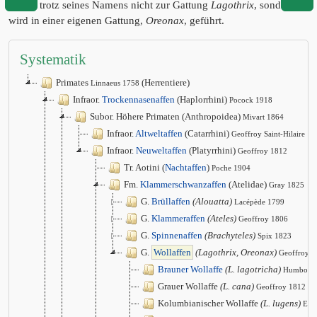
gehört trotz seines Namens nicht zur Gattung
Lagothrix
, sondern
wird in einer eigenen Gattung,
Oreonax
, geführt.
Systematik
Primates
(Herrentiere)
Linnaeus 1758
Infraor.
Trockennasenaffen
(Haplorrhini)
Pocock 1918
Subor. Höhere Primaten (Anthropoidea)
Mivart 1864
Infraor.
Altweltaffen
(Catarrhini)
Geoffroy Saint-Hilaire 1
Infraor.
Neuweltaffen
(Platyrrhini)
Geoffroy 1812
Tr. Aotini (
Nachtaffen
)
Poche 1904
Fm.
Klammerschwanzaffen
(Atelidae)
Gray 1825
G.
Brüllaffen
(Alouatta)
Lacépède 1799
G.
Klammeraffen
(Ateles)
Geoffroy 1806
G.
Spinnenaffen
(Brachyteles)
Spix 1823
G.
Wollaffen
(Lagothrix, Oreonax)
Geoffroy
Brauner Wollaffe
(L. lagotricha)
Humboldt
Grauer Wollaffe
(L. cana)
Geoffroy 1812
Kolumbianischer Wollaffe
(L. lugens)
Elli