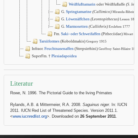
Weißfußtamarin
oder Weißfußaffe
(S. leu
G.
Springtamarine
(Callimico)
Miranda-Ribeiro
G.
Löwenäffchen
(Leontopithecus)
Lesson 1840
G.
Marmosetten
(Callithrix)
Erxleben 1777
Fm.
Saki- oder Schweifaffen
(Pitheciidae)
Mivart 1
Tarsiiformes
(Koboldmakis)
Gregory 1915
Infraor.
Feuchtnasenaffen
(Strepsirrhini)
Geoffroy Saint-Hilaire 181
SuperFm. †
Plesiadapoidea
Literatur
Rowe, N. 1996. The Pictorial Guide to the living Primates
Rylands, A.B. & Mittermeier, R.A. 2008.
Saguinus niger
. In: IUCN
2011. IUCN Red List of Threatened Species. Version 2011.1.
<
www.iucnredlist.org
>. Downloaded on
26 September 2011
.