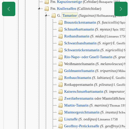
Fm.
Kapuzinerartige
(Cebidae)
Bonaparte 1831
Fm.
Krallenaffen
(Callitrichidae)
G.
Tamarine
(Saguinus)
Hoffmannsegg 1807
Braunrückentamarin
(S. fuscicollis)
Spix 
Schnurrbarttamarin
(S. mystax)
Spix 1823
Rothandtamarin
(S. midas)
Linnaeus 1758
Schwarzhandtamarin
(S. niger)
É. Geoffro
Schwarzrückentamarin
(S. nigricollis)
Spi
Rio-Napo- oder Graell-Tamarin
(S. graells
Weißmanteltamarin
(S. melanoleucus)
Mir
Goldmanteltamarin
(S. tripartitus)
Milne 
Rotbauchtamarin
(S. labiatus)
É. Geoffroy
Rotkappentamarin
(S. pileatus)
I. Geoffro
Kaiserschnurrbarttamarin
(S. imperator)
G
Zweifarbentamarin
oder Manteläffchen
(S
Martin-Tamarin
(S. martinsi)
Thomas 1912
Marmorgesichttamarin
(S. inustus)
Schwar
Lisztaffe
(S. oedipus)
Linnaeus 1758
Geoffroy-Perückenaffe
(S. geoffroyi)
Puch