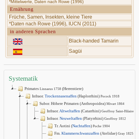
*Mittelwerte, Daten nach Rowe (1996)
Ernährung
Früche, Samen, Insekten, kleine Tiere
*Daten nach Rowe (1996), IUCN (2011)
in anderen Sprachen
Black-handed Tamarin
Sagüi
Systematik
Primates
(Herrentiere)
Linnaeus 1758
Infraor.
Trockennasenaffen
(Haplorrhini)
Pocock 1918
Subor. Höhere Primaten (Anthropoidea)
Mivart 1864
Infraor.
Altweltaffen
(Catarrhini)
Geoffroy Saint-Hilaire 1
Infraor.
Neuweltaffen
(Platyrrhini)
Geoffroy 1812
Tr. Aotini (
Nachtaffen
)
Poche 1904
Fm.
Klammerschwanzaffen
(Atelidae)
Gray 1825