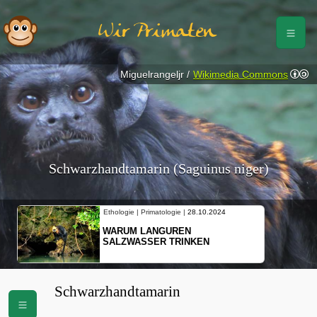
Wir Primaten
Miguelrangeljr /
Wikimedia Commons
Schwarzhandtamarin (Saguinus niger)
Ethologie | Primatologie |
28.10.2024
WARUM LANGUREN
SALZWASSER TRINKEN
Schwarzhandtamarin