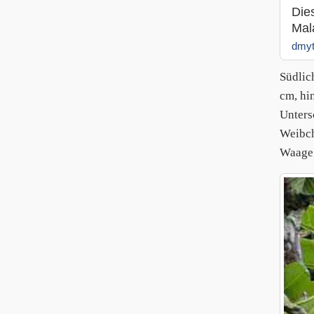
Die
Mal
dmyt
Südlic
cm, hi
Unters
Weibch
Waage