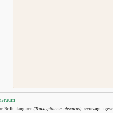
nsraum
he Brillenlanguren
(Trachypithecus obscurus)
bevorzugen gesch