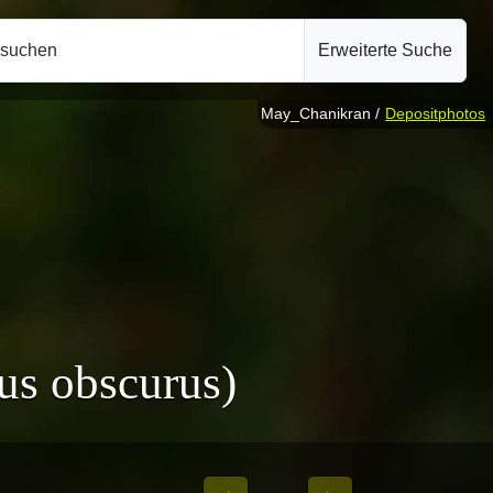
hsuchen
Erweiterte Suche
May_Chanikran /
Depositphotos
us obscurus)