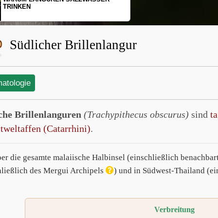
SCHOPFGIBBONS UND IHRER
BEWEGUNGSMUSTER
Südlicher Brillenlangur
matologie
che Brillenlanguren
(Trachypithecus obscurus)
sind
t
tweltaffen (Catarrhini)
.
ber die gesamte malaiische Halbinsel (einschließlich benachbar
hließlich des Mergui Archipels
) und in Südwest-Thailand (ei
Verbreitung