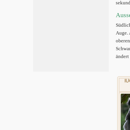
sekund
Auss
Südlic
Auge. 
oberen
Schwan
ändert
IU