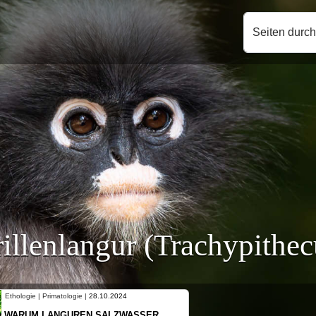
Seiten durc
rillenlangur (Trachypithec
Ethologie | Primatologie |
10.10.2024
NEUES VON WEIBLICHEN