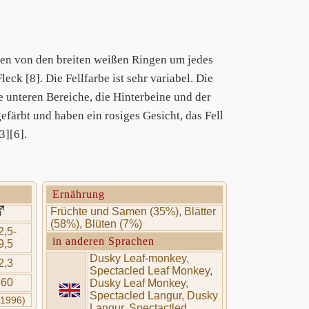
n von den breiten weißen Ringen um jedes
eck [8]. Die Fellfarbe ist sehr variabel. Die
 unteren Bereiche, die Hinterbeine und der
färbt und haben ein rosiges Gesicht, das Fell
3][6].
Ernährung
Früchte und Samen (35%), Blätter
(58%), Blüten (7%)
2,5-
in anderen Sprachen
9,5
Dusky Leaf-monkey,
2,3
Spectacled Leaf Monkey,
,60
Dusky Leaf Monkey,
Spectacled Langur, Dusky
(1996)
Langur, Spectactled