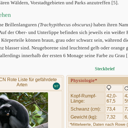
ären Wäldern, Vorstadtgebieten und Parks anzutreffen [5].
ehen
he Brillenlanguren
(Trachypithecus obscurus)
haben ihren Name
Auf der Ober- und Unterlippe befinden sich jeweils ein weißer Fl
 Körperteile können braun, grau oder schwarz sein, während die
z blasser sind. Neugeborene sind leuchtend gelb oder orange ge
 allerdings innerhalb der ersten 6 Monage seine Farbe zu Grau [
Steckbrief
CN Rote Liste für gefährdete
Physiologie*
Arten
Kopf-Rumpf-
42,0-
4
Länge:
67,5
5
Schwanz (cm):
73,4
7
Gewicht (kg):
7,32
6
*Mittelwerte, Daten nach Rowe 