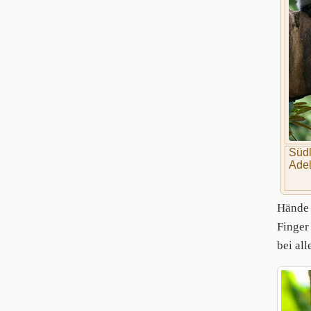
Südl
Adel
Hände 
Finger
bei al