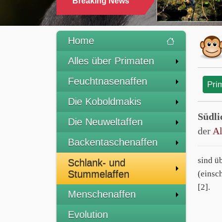
Breaking News
Home
Alles über Primaten
Feuchtnasenaffen
Pri
Die Koboldmakis
Südli
Die Neuweltaffen
der
Al
Backentaschenaffen
sind ü
Schlank- und
Stummelaffen
(einsc
[2].
Menschenaffen
Evolution