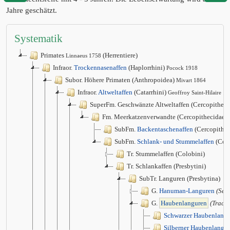
Jahre geschätzt.
Systematik
Primates
(Herrentiere)
Linnaeus 1758
Infraor.
Trockennasenaffen
(Haplorrhini)
Pocock 1918
Subor. Höhere Primaten (Anthropoidea)
Mivart 1864
Infraor.
Altweltaffen
(Catarrhini)
Geoffroy Saint-Hilaire 1
SuperFm. Geschwänzte Altweltaffen (Cercopithec
Fm. Meerkatzenverwandte (Cercopithecidae)
SubFm.
Backentaschenaffen
(Cercopithec
SubFm.
Schlank- und Stummelaffen
(Col
Tr. Stummelaffen (Colobini)
Tr. Schlankaffen (Presbytini)
SubTr. Languren (Presbytina)
G.
Hanuman-Languren
(Sem
G.
Haubenlanguren
(Trach
Schwarzer Haubenlangu
Silberner Haubenlangur