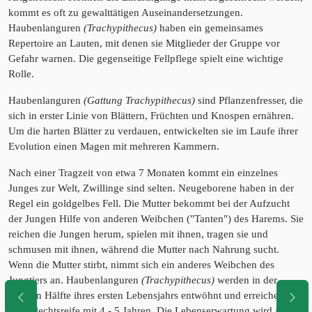
kommt es oft zu gewalttätigen Auseinandersetzungen.
Haubenlanguren
(Trachypithecus)
haben ein gemeinsames
Repertoire an Lauten, mit denen sie Mitglieder der Gruppe vor
Gefahr warnen. Die gegenseitige Fellpflege spielt eine wichtige
Rolle.
Haubenlanguren
(Gattung Trachypithecus)
sind Pflanzenfresser, die
sich in erster Linie von Blättern, Früchten und Knospen ernähren.
Um die harten Blätter zu verdauen, entwickelten sie im Laufe ihrer
Evolution einen Magen mit mehreren Kammern.
Nach einer Tragzeit von etwa 7 Monaten kommt ein einzelnes
Junges zur Welt, Zwillinge sind selten. Neugeborene haben in der
Regel ein goldgelbes Fell. Die Mutter bekommt bei der Aufzucht
der Jungen Hilfe von anderen Weibchen ("Tanten") des Harems. Sie
reichen die Jungen herum, spielen mit ihnen, tragen sie und
schmusen mit ihnen, während die Mutter nach Nahrung sucht.
Wenn die Mutter stirbt, nimmt sich ein anderes Weibchen des
Jungtiers an. Haubenlanguren
(Trachypithecus)
werden in der
zweiten Hälfte ihres ersten Lebensjahrs entwöhnt und erreichen die
Geschlechtsreife mit 4 - 5 Jahren. Die Lebenserwartung wird auf 20