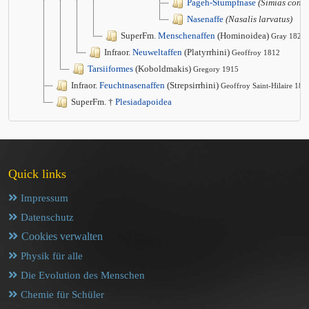
Pageh-Stumpfnase
(Simias conco
Nasenaffe
(Nasalis larvatus)
SuperFm.
Menschenaffen
(Hominoidea)
Gray 1825
Infraor.
Neuweltaffen
(Platyrrhini)
Geoffroy 1812
Tarsiiformes
(Koboldmakis)
Gregory 1915
Infraor.
Feuchtnasenaffen
(Strepsirrhini)
Geoffroy Saint-Hilaire 181
SuperFm. †
Plesiadapoidea
Quick links
Impressum
Datenschutz
Cookies verwalten
Physik für alle
Die Evolution des Menschen
Chemie für Schüler