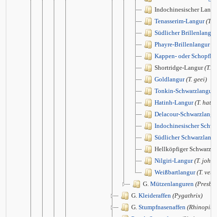
Indochinesischer Lang
Tenasserim-Langur
(T. 
Südlicher Brillenlangur
Phayre-Brillenlangur
(T
Kappen- oder Schopfla
Shortridge-Langur
(T. s
Goldlangur
(T. geei)
Tonkin-Schwarzlangur
Hatinh-Langur
(T. hati
Delacour-Schwarzlangu
Indochinesischer Schwa
Südlicher Schwarzlang
Hellköpfiger Schwarzl
Nilgiri-Langur
(T. johni
Weißbartlangur
(T. vetu
G.
Mützenlanguren
(Presbyt
G.
Kleideraffen
(Pygathrix)
G.
Stumpfnasenaffen
(Rhinopith