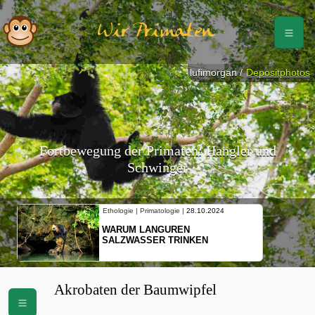
Wir Primaten
lufimorgan /
Depositphotos
Fortbewegung der Primaten: Hangler und
Schwinger
Ethologie | Primatologie |
28.10.2024
WARUM LANGUREN
SALZWASSER TRINKEN
Akrobaten der Baumwipfel