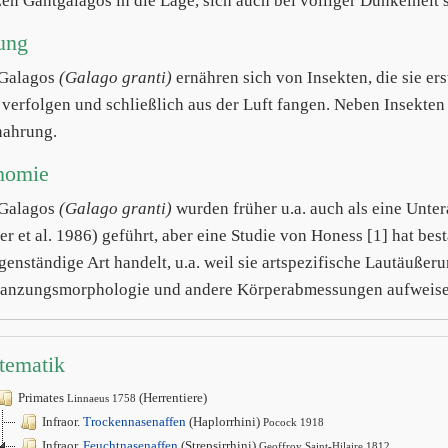
zen Gantgalagos in die Lage, sich auch bei völliger Dunkelheit
ung
-Galagos
(Galago granti)
ernähren sich von Insekten, die sie er
verfolgen und schließlich aus der Luft fangen. Neben Insekten
ahrung.
nomie
-Galagos
(Galago granti)
wurden früher u.a. auch als eine Unter
r et al. 1986) geführt, aber eine Studie von Honess [1] hat best
igenständige Art handelt, u.a. weil sie artspezifische Lautäußer
lanzungsmorphologie und andere Körperabmessungen aufweise
tematik
Primates
(Herrentiere)
Linnaeus 1758
Infraor.
Trockennasenaffen
(Haplorrhini)
Pocock 1918
Infraor.
Feuchtnasenaffen
(Strepsirrhini)
Geoffroy Saint-Hilaire 1812