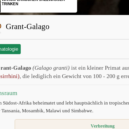
SCHOPFGIBBONS UND IHRER
BEWEGUNGSMUSTER
Grant-Galago
matologie
rant-Galago
(Galago granti)
ist ein kleiner Primat a
sirrhini)
, die lediglich ein Gewicht von 100 - 200 g err
nsraum
 in Südost-Afrika beheimatet und lebt hauptsächlich in tropisc
 Tansania, Mosambik, Malawi und Simbabwe.
Verbreitung