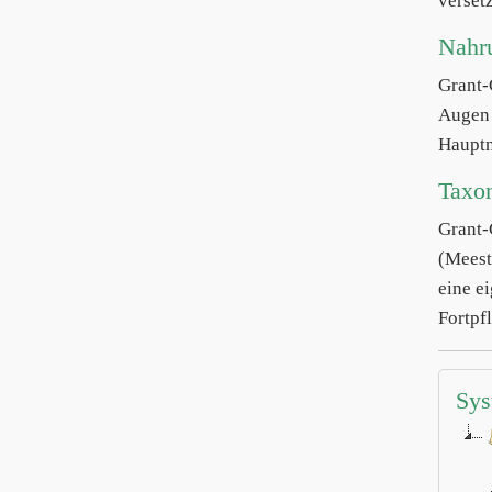
verset
Nahr
Grant
Augen 
Hauptn
Taxo
Grant
(Meeste
eine e
Fortpf
Sys