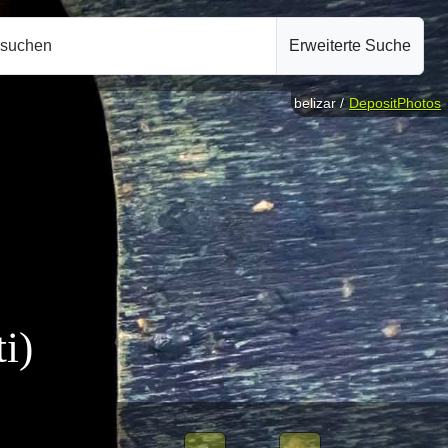
hsuchen
Erweiterte Suche
belizar /
DepositPhotos
i)