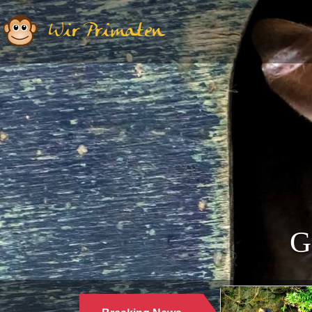
Wir Primaten
G
Ethologie | Primatologie |
28.10.2024
WARUM LANGUREN SALZWASSER