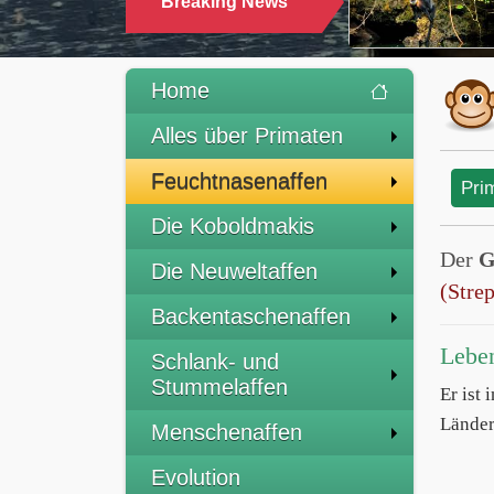
Breaking News
TRINKEN
Home
Alles über Primaten
Feuchtnasenaffen
Pri
Die Koboldmakis
Der
G
Die Neuweltaffen
(Strep
Backentaschenaffen
Lebe
Schlank- und
Stummelaffen
Er ist
Länder
Menschenaffen
Evolution