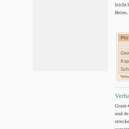
leicht
Beine,
Phy
Gew
Kop
Sch
*Mit
Verha
Grant
und de
streck