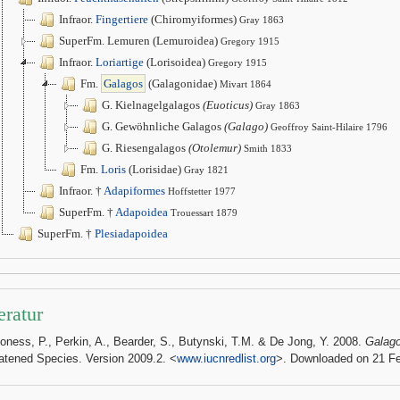
Infraor.
Fingertiere
(Chiromyiformes)
Gray 1863
SuperFm. Lemuren (Lemuroidea)
Gregory 1915
Infraor.
Loriartige
(Lorisoidea)
Gregory 1915
Fm.
Galagos
(Galagonidae)
Mivart 1864
G. Kielnagelgalagos
(Euoticus)
Gray 1863
G. Gewöhnliche Galagos
(Galago)
Geoffroy Saint-Hilaire 1796
G. Riesengalagos
(Otolemur)
Smith 1833
Fm.
Loris
(Lorisidae)
Gray 1821
Infraor. †
Adapiformes
Hoffstetter 1977
SuperFm. †
Adapoidea
Trouessart 1879
SuperFm. †
Plesiadapoidea
eratur
Honess, P., Perkin, A., Bearder, S., Butynski, T.M. & De Jong, Y. 2008.
Galago
atened Species. Version 2009.2. <
www.iucnredlist.org
>. Downloaded on 21 Fe