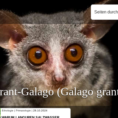
Seiten durc
rant-Galago (Galago grant
Ethologie | Primatologie |
10.10.2024
NEUES VON WEIBLICHEN