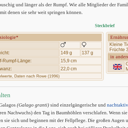
 buschig und länger als der Rumpf. Wie alle Mitglieder der Fam
 mit denen sie sehr weit springen können.
Steckbrief
siologie*
Ernähru
Kleine Ti
Früchte 
icht:
149 g
137 g
in ander
f-Rumpf-Länge:
15,9 cm
G
wanz:
22,0 cm
M
telwerte, Daten nach Rowe (1996)
lten
-Galagos
(Galago granti)
sind einzelgängerische und
nachtakti
ren Nachwuchs) den Tag in Baumhöhlen verschlafen. Wenn sie 
en sie sich und beginnen mit der Fellpflege. Die großen Augen