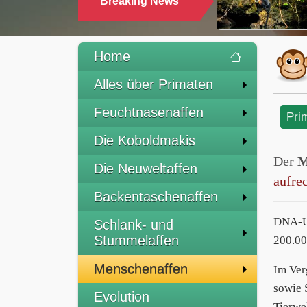
Breaking News
Home
Alles über Primaten
Feuchtnasenaffen
Pri
Die Koboldmakis
Der
M
Die Neuweltaffen
aufre
Backentaschenaffen
DNA-Un
Schlank- und
Stummelaffen
200.00
Menschenaffen
Im Ver
sowie 
Evolution
Tierwe