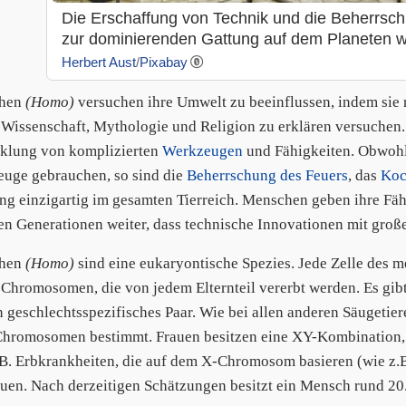
Die Erschaffung von Technik und die Beherrsc
zur dominierenden Gattung auf dem Planeten w
Herbert Aust
/
Pixabay
hen
(Homo)
versuchen ihre Umwelt zu beeinflussen, indem sie
 Wissenschaft, Mythologie und Religion zu erklären versuchen. 
klung von komplizierten
Werkzeugen
und Fähigkeiten. Obwohl 
uge gebrauchen, so sind die
Beherrschung des Feuers
, das
Koc
ng einzigartig im gesamten Tierreich. Menschen geben ihre Fäh
en Generationen weiter, dass technische Innovationen mit gro
hen
(Homo)
sind eine eukaryontische Spezies. Jede Zelle des 
 Chromosomen, die von jedem Elternteil vererbt werden. Es gi
n geschlechtsspezifisches Paar. Wie bei allen anderen Säugeti
Chromosomen bestimmt. Frauen besitzen eine XY-Kombination,
.B. Erbkrankheiten, die auf dem X-Chromosom basieren (wie z.B
auen. Nach derzeitigen Schätzungen besitzt ein Mensch rund 2