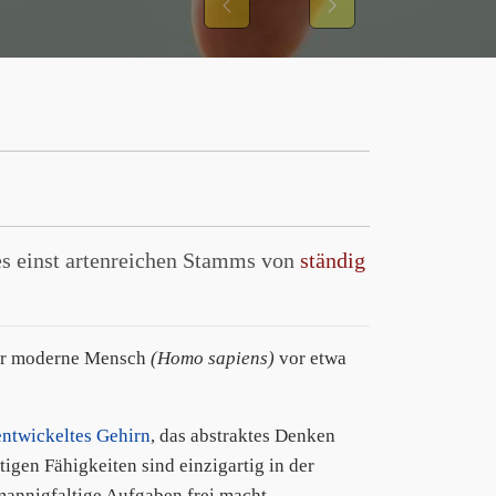
Previous
Next
nes einst artenreichen Stamms von
ständig
der moderne Mensch
(Homo sapiens)
vor etwa
entwickeltes Gehirn
, das abstraktes Denken
gen Fähigkeiten sind einzigartig in der
mannigfaltige Aufgaben frei macht,