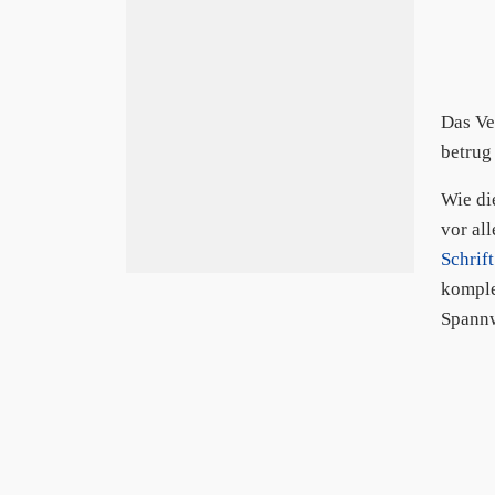
Das Ve
betrug
Wie di
vor al
Schrift
komple
Spannw