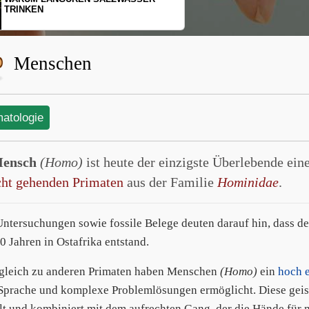
SCHOPFGIBBONS UND IHRER
BEWEGUNGSMUSTER
Menschen
matologie
ensch
(Homo)
ist heute der einzigste Überlebende ei
cht gehenden Primaten
aus der Familie
Hominidae
.
tersuchungen sowie fossile Belege deuten darauf hin, dass 
0 Jahren in Ostafrika entstand.
gleich zu anderen Primaten haben Menschen
(Homo)
ein
hoch 
Sprache und komplexe Problemlösungen ermöglicht. Diese geisti
lt und kombiniert mit dem aufrechten Gang, der die Hände für 