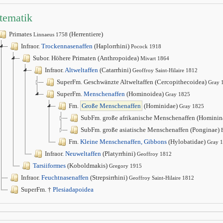
tematik
Primates
(Herrentiere)
Linnaeus 1758
Infraor.
Trockennasenaffen
(Haplorrhini)
Pocock 1918
Subor. Höhere Primaten (Anthropoidea)
Mivart 1864
Infraor.
Altweltaffen
(Catarrhini)
Geoffroy Saint-Hilaire 1812
SuperFm. Geschwänzte Altweltaffen (Cercopithecoidea)
Gray 
SuperFm.
Menschenaffen
(Hominoidea)
Gray 1825
Fm.
Große Menschenaffen
(Hominidae)
Gray 1825
SubFm. große afrikanische Menschenaffen (Hominin
SubFm. große asiatische Menschenaffen (Ponginae)
Fm.
Kleine Menschenaffen, Gibbons
(Hylobatidae)
Gray 
Infraor.
Neuweltaffen
(Platyrrhini)
Geoffroy 1812
Tarsiiformes
(Koboldmakis)
Gregory 1915
Infraor.
Feuchtnasenaffen
(Strepsirrhini)
Geoffroy Saint-Hilaire 1812
SuperFm. †
Plesiadapoidea