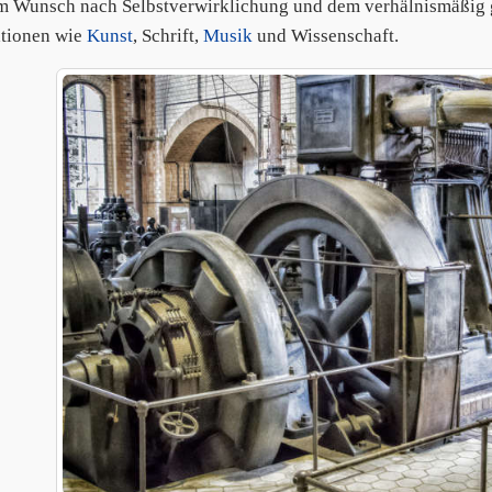
m Wunsch nach Selbstverwirklichung und dem verhälnismäßig 
tionen wie
Kunst
, Schrift,
Musik
und Wissenschaft.