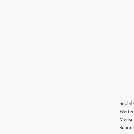
Sozial
Werten
Mensch
Schönh