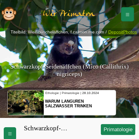
Wir Primaten
Titelbild: Weißbüscheläffchen, f.calmon.me.com /
DepositPhotos
Schwarzkopf-Seidenäffchen (Mico (Callithrix)
nigriceps)
Ethologie | Primatologie |
28.10.2024
WARUM LANGUREN
SALZWASSER TRINKEN
Schwarzkopf-
Primatologie
Seidenäffchen (Mico