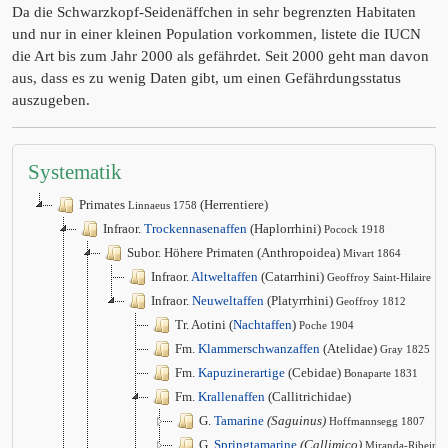
Da die Schwarzkopf-Seidenäffchen in sehr begrenzten Habitaten
und nur in einer kleinen Population vorkommen, listete die IUCN
die Art bis zum Jahr 2000 als gefährdet. Seit 2000 geht man davon
aus, dass es zu wenig Daten gibt, um einen Gefährdungsstatus
auszugeben.
Systematik
Primates
(Herrentiere)
Linnaeus 1758
Infraor.
Trockennasenaffen
(Haplorrhini)
Pocock 1918
Subor. Höhere Primaten (Anthropoidea)
Mivart 1864
Infraor.
Altweltaffen
(Catarrhini)
Geoffroy Saint-Hilaire 1
Infraor.
Neuweltaffen
(Platyrrhini)
Geoffroy 1812
Tr. Aotini (
Nachtaffen
)
Poche 1904
Fm.
Klammerschwanzaffen
(Atelidae)
Gray 1825
Fm.
Kapuzinerartige
(Cebidae)
Bonaparte 1831
Fm.
Krallenaffen
(Callitrichidae)
G.
Tamarine
(Saguinus)
Hoffmannsegg 1807
G.
Springtamarine
(Callimico)
Miranda-Ribeiro