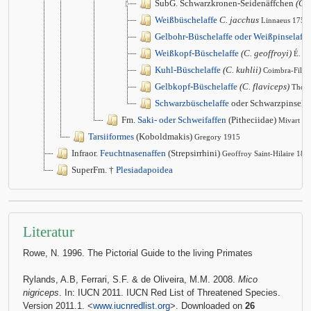
SubG. Schwarzkronen-Seidenäffchen
(Cal
Weißbüschelaffe
C. jacchus
Linnaeus 1758
Gelbohr-Büschelaffe oder Weißpinselaffe
Weißkopf-Büschelaffe
(C. geoffroyi)
É. G
Kuhl-Büschelaffe
(C. kuhlii)
Coimbra-Filho
Gelbkopf-Büschelaffe
(C. flaviceps)
Thom
Schwarzbüschelaffe
oder Schwarzpinsela
Fm.
Saki- oder Schweifaffen
(Pitheciidae)
Mivart 1
Tarsiiformes
(Koboldmakis)
Gregory 1915
Infraor.
Feuchtnasenaffen
(Strepsirrhini)
Geoffroy Saint-Hilaire 181
SuperFm. †
Plesiadapoidea
Literatur
Rowe, N. 1996. The Pictorial Guide to the living Primates
Rylands, A.B, Ferrari, S.F. & de Oliveira, M.M. 2008.
Mico
nigriceps
. In: IUCN 2011. IUCN Red List of Threatened Species.
Version 2011.1. <
www.iucnredlist.org
>. Downloaded on
26