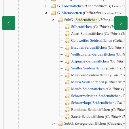
G.
Löwenäffchen
(Leontopithecus)
Lesson 1840
G.
Marmosetten
(Callithrix)
Erxleben 1777
SubG.
Seidenäffchen
(Mico)
Lesson 1840
Silberäffchen
(Callithrix (Mico) arge
Acarí-Seidenäffchen
(Callithrix (Mic
Gelbweißes Seidenäffchen
(Callithri
Braunes Seidenäffchen
(Callithrix (
Weißschulter-Seidenäffchen
(Callith
Aripuanã-Seidenäffchen
(Callithrix 
Weißes Seidenäffchen
(Callithrix (M
Manicoré-Seidenäffchen
(Callithrix
Marca-Seidenäffchen
(Callithrix (Mi
Maués-Seidenäffchen
(Callithrix (M
Schwarzschwanz-Seidenäffchen
(Cal
Schwarzkopf-Seidenäffchen
(Callith
Rondonia-Seidenäffchen
(Callithrix
Sateré-Seidenäffchen
(Callithrix (Mic
SubG. Zwergseidenäffchen
(Cebuella)
Gr