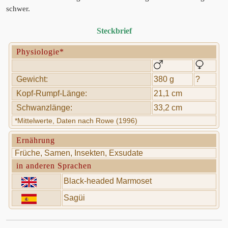
schwer.
Steckbrief
Physiologie*
Gewicht:
380 g
?
Kopf-Rumpf-Länge:
21,1 cm
Schwanzlänge:
33,2 cm
*Mittelwerte, Daten nach Rowe (1996)
Ernährung
Früche, Samen, Insekten, Exsudate
in anderen Sprachen
Black-headed Marmoset
Sagüi