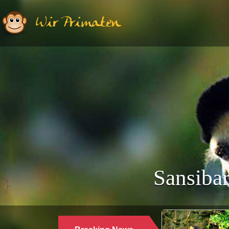
Wir Primaten
Sansibar
Ethologie | Primatologie |
28.10.2024
WARUM LANGUREN SALZWASSER