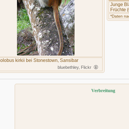
Junge Blä
Früchte 
*Daten na
olobus kirkii bei Stonestown, Sansibar
bluebethley, Flickr
Verbreitung