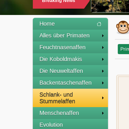
Breaking News
TRINKEN
Home
Alles über Primaten
Feuchtnasenaffen
Pri
Die Koboldmakis
Die Neuweltaffen
Backentaschenaffen
Schlank- und
Stummelaffen
Menschenaffen
Evolution