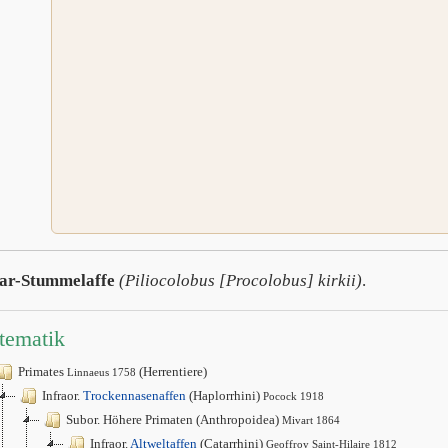
bar-Stummelaffe
(Piliocolobus [Procolobus] kirkii)
.
tematik
Primates
(Herrentiere)
Linnaeus 1758
Infraor.
Trockennasenaffen
(Haplorrhini)
Pocock 1918
Subor. Höhere Primaten (Anthropoidea)
Mivart 1864
Infraor.
Altweltaffen
(Catarrhini)
Geoffroy Saint-Hilaire 1812