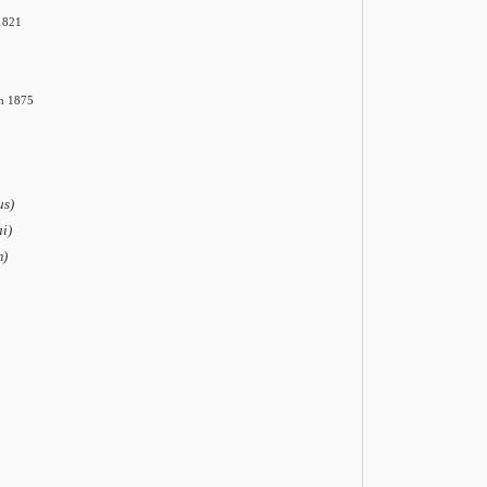
1821
h 1875
us)
ai)
m)