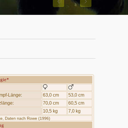
Previous
Next
ogie*
mpf-Länge:
63,0 cm
53,0 cm
länge:
70,0 cm
60,5 cm
10,5 kg
7,0 kg
rte, Daten nach Rowe (1996)
ng