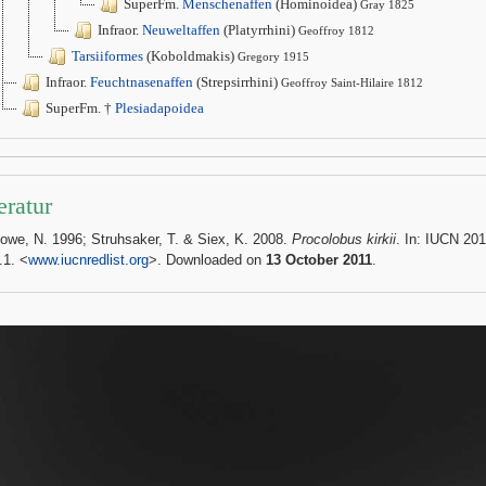
SuperFm.
Menschenaffen
(Hominoidea)
Gray 1825
Infraor.
Neuweltaffen
(Platyrrhini)
Geoffroy 1812
Tarsiiformes
(Koboldmakis)
Gregory 1915
Infraor.
Feuchtnasenaffen
(Strepsirrhini)
Geoffroy Saint-Hilaire 1812
SuperFm. †
Plesiadapoidea
eratur
Rowe, N. 1996; Struhsaker, T. & Siex, K. 2008.
Procolobus kirkii
. In: IUCN 20
.1. <
www.iucnredlist.org
>. Downloaded on
13 October 2011
.