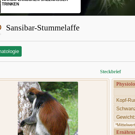
SCHOPFGIBBONS UND IHRER
BEWEGUNGSMUSTER
Sansibar-Stummelaffe
matologie
Steckbrief
Physiol
Kopf-Ru
Schwanz
Gewicht:
*Mittelwe
Ernähru