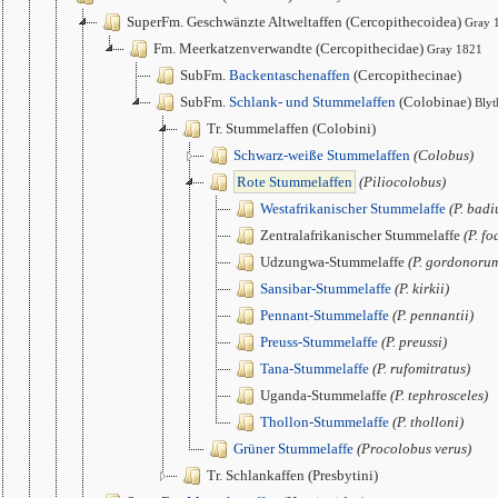
SuperFm. Geschwänzte Altweltaffen (Cercopithecoidea)
Gray 
Fm. Meerkatzenverwandte (Cercopithecidae)
Gray 1821
SubFm.
Backentaschenaffen
(Cercopithecinae)
SubFm.
Schlank- und Stummelaffen
(Colobinae)
Blyt
Tr. Stummelaffen (Colobini)
Schwarz-weiße Stummelaffen
(Colobus)
Rote Stummelaffen
(Piliocolobus)
Westafrikanischer Stummelaffe
(P. badi
Zentralafrikanischer Stummelaffe
(P. fo
Udzungwa-Stummelaffe
(P. gordonoru
Sansibar-Stummelaffe
(P. kirkii)
Pennant-Stummelaffe
(P. pennantii)
Preuss-Stummelaffe
(P. preussi)
Tana-Stummelaffe
(P. rufomitratus)
Uganda-Stummelaffe
(P. tephrosceles)
Thollon-Stummelaffe
(P. tholloni)
Grüner Stummelaffe
(Procolobus verus)
Tr. Schlankaffen (Presbytini)