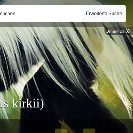
hsuchen
Erweiterte Suche
t3rmin4t0r
s kirkii)