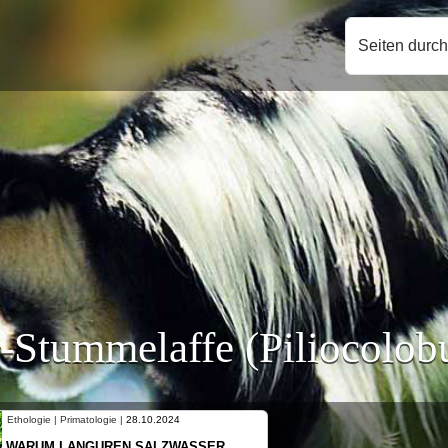
Seiten durc
-Stummelaffe (Piliocolobu
Ethologie | Primatologie |
10.10.2024
NEUES VON WEIBLICHEN