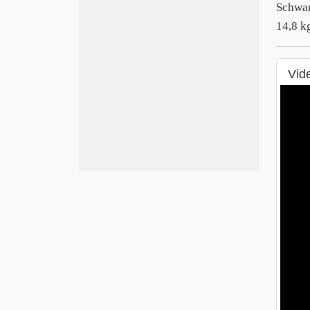
Schwan
14,8 k
Vid