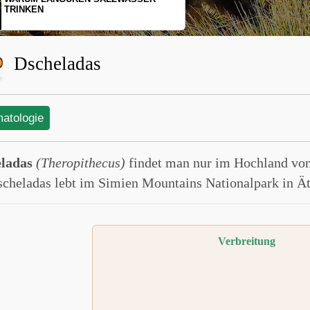
SCHOPFGIBBONS UND IHRER
BEWEGUNGSMUSTER
Dscheladas
matologie
ladas
(Theropithecus)
findet man nur im Hochland von
scheladas lebt im Simien Mountains Nationalpark in Ät
Verbreitung