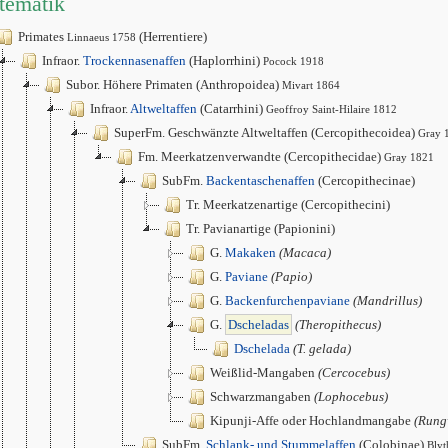
tematik
Primates
(Herrentiere)
Linnaeus 1758
Infraor.
Trockennasenaffen
(Haplorrhini)
Pocock 1918
Subor. Höhere Primaten (Anthropoidea)
Mivart 1864
Infraor.
Altweltaffen
(Catarrhini)
Geoffroy Saint-Hilaire 1812
SuperFm. Geschwänzte Altweltaffen (Cercopithecoidea)
Gray 
Fm. Meerkatzenverwandte (Cercopithecidae)
Gray 1821
SubFm.
Backentaschenaffen
(Cercopithecinae)
Tr. Meerkatzenartige (Cercopithecini)
Tr. Pavianartige (Papionini)
G.
Makaken
(Macaca)
G.
Paviane
(Papio)
G.
Backenfurchenpaviane
(Mandrillus)
G.
Dscheladas
(Theropithecus)
Dschelada
(T. gelada)
Weißlid-Mangaben
(Cercocebus)
Schwarzmangaben
(Lophocebus)
Kipunji-Affe oder Hochlandmangabe
(Rung
SubFm.
Schlank- und Stummelaffen
(Colobinae)
Blyt