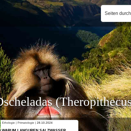
Seiten durc
Dscheladas (Theropithecus
Ethologie | Primatologie |
10.10.2024
NEUES VON WEIBLICHEN