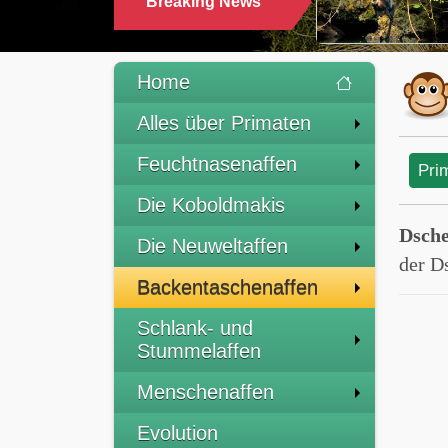
Breaking News
TRINKEN
Home
Alles über Primaten
Feuchtnasenaffen
Pri
Die Koboldmakis
Dsche
Die Neuweltaffen
der D
Backentaschenaffen
Schlank- und
Stummelaffen
Menschenaffen
Evolution