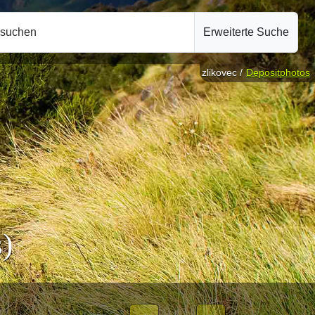
hsuchen
Erweiterte Suche
zlikovec /
Depositphotos
)