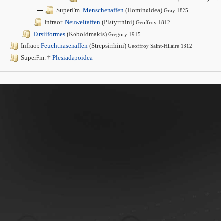
SuperFm.
Menschenaffen
(Hominoidea)
Gray 1825
Infraor.
Neuweltaffen
(Platyrrhini)
Geoffroy 1812
Tarsiiformes
(Koboldmakis)
Gregory 1915
Infraor.
Feuchtnasenaffen
(Strepsirrhini)
Geoffroy Saint-Hilaire 1812
SuperFm. †
Plesiadapoidea