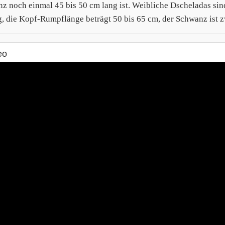
z noch einmal 45 bis 50 cm lang ist. Weibliche Dscheladas sind
g, die Kopf-Rumpflänge beträgt 50 bis 65 cm, der Schwanz ist 
eo