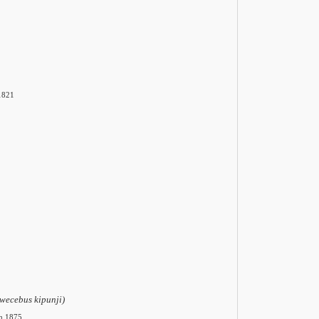
1821
wecebus kipunji)
h 1875