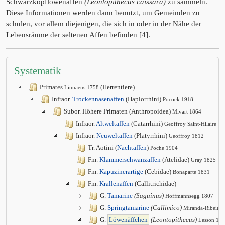
Schwarzkopflöwenaffen
(Leontopithecus caissara)
zu sammeln.
Diese Informationen werden dann benutzt, um Gemeinden zu
schulen, vor allem diejenigen, die sich in oder in der Nähe der
Lebensräume der seltenen Affen befinden [4].
Systematik
Primates
(Herrentiere)
Linnaeus 1758
Infraor.
Trockennasenaffen
(Haplorrhini)
Pocock 1918
Subor. Höhere Primaten (Anthropoidea)
Mivart 1864
Infraor.
Altweltaffen
(Catarrhini)
Geoffroy Saint-Hilaire 1
Infraor.
Neuweltaffen
(Platyrrhini)
Geoffroy 1812
Tr. Aotini (
Nachtaffen
)
Poche 1904
Fm.
Klammerschwanzaffen
(Atelidae)
Gray 1825
Fm.
Kapuzinerartige
(Cebidae)
Bonaparte 1831
Fm.
Krallenaffen
(Callitrichidae)
G.
Tamarine
(Saguinus)
Hoffmannsegg 1807
G.
Springtamarine
(Callimico)
Miranda-Ribeiro
G.
Löwenäffchen
(Leontopithecus)
Lesson 18