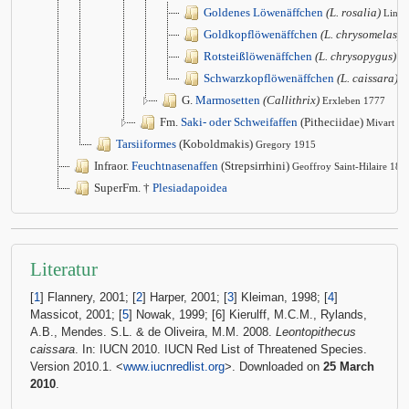
Goldenes Löwenäffchen
(L. rosalia)
Linna
Goldkopflöwenäffchen
(L. chrysomelas)
K
Rotsteißlöwenäffchen
(L. chrysopygus)
M
Schwarzkopflöwenäffchen
(L. caissara)
L
G.
Marmosetten
(Callithrix)
Erxleben 1777
Fm.
Saki- oder Schweifaffen
(Pitheciidae)
Mivart 1
Tarsiiformes
(Koboldmakis)
Gregory 1915
Infraor.
Feuchtnasenaffen
(Strepsirrhini)
Geoffroy Saint-Hilaire 181
SuperFm. †
Plesiadapoidea
Literatur
[
1
] Flannery, 2001; [
2
] Harper, 2001; [
3
] Kleiman, 1998; [
4
]
Massicot, 2001; [
5
] Nowak, 1999; [6] Kierulff, M.C.M., Rylands,
A.B., Mendes. S.L. & de Oliveira, M.M. 2008.
Leontopithecus
caissara
. In: IUCN 2010. IUCN Red List of Threatened Species.
Version 2010.1. <
www.iucnredlist.org
>. Downloaded on
25 March
2010
.