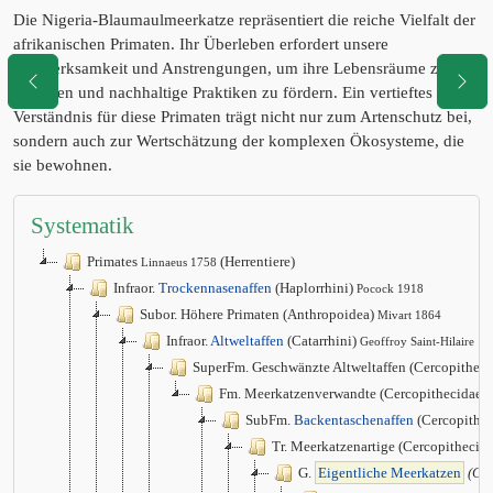
Die Nigeria-Blaumaulmeerkatze repräsentiert die reiche Vielfalt der
afrikanischen Primaten. Ihr Überleben erfordert unsere
Aufmerksamkeit und Anstrengungen, um ihre Lebensräume zu
schützen und nachhaltige Praktiken zu fördern. Ein vertieftes
Verständnis für diese Primaten trägt nicht nur zum Artenschutz bei,
sondern auch zur Wertschätzung der komplexen Ökosysteme, die
sie bewohnen.
Systematik
Primates
(Herrentiere)
Linnaeus 1758
Infraor.
Trockennasenaffen
(Haplorrhini)
Pocock 1918
Subor. Höhere Primaten (Anthropoidea)
Mivart 1864
Infraor.
Altweltaffen
(Catarrhini)
Geoffroy Saint-Hilaire 1
SuperFm. Geschwänzte Altweltaffen (Cercopithec
Fm. Meerkatzenverwandte (Cercopithecidae)
SubFm.
Backentaschenaffen
(Cercopithec
Tr. Meerkatzenartige (Cercopithecini
G.
Eigentliche Meerkatzen
(Ce