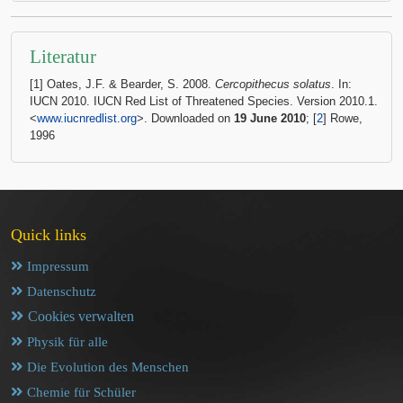
Literatur
[1] Oates, J.F. & Bearder, S. 2008.
Cercopithecus solatus
. In:
IUCN 2010. IUCN Red List of Threatened Species. Version 2010.1.
<
www.iucnredlist.org
>. Downloaded on
19 June 2010
; [
2
] Rowe,
1996
Quick links
Impressum
Datenschutz
Cookies verwalten
Physik für alle
Die Evolution des Menschen
Chemie für Schüler