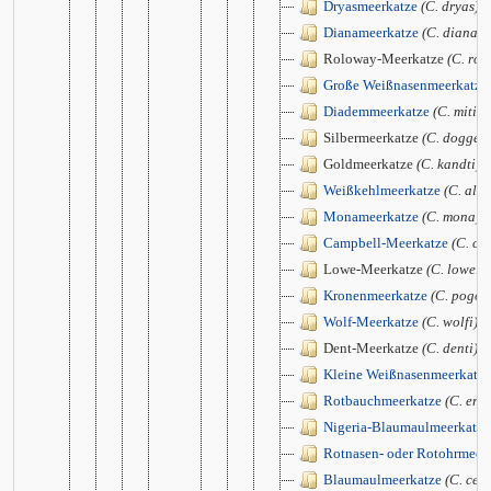
Dryasmeerkatze
(C. dryas)
Dianameerkatze
(C. diana)
Roloway-Meerkatze
(C. rol
Große Weißnasenmeerkatze
Diademmeerkatze
(C. mitis)
Silbermeerkatze
(C. doggett
Goldmeerkatze
(C. kandti)
Weißkehlmeerkatze
(C. alb
Monameerkatze
(C. mona)
Campbell-Meerkatze
(C. ca
Lowe-Meerkatze
(C. lowei)
Kronenmeerkatze
(C. pogon
Wolf-Meerkatze
(C. wolfi)
Dent-Meerkatze
(C. denti)
Kleine Weißnasenmeerkatze
Rotbauchmeerkatze
(C. ery
Nigeria-Blaumaulmeerkatze
Rotnasen- oder Rotohrmeer
Blaumaulmeerkatze
(C. cep