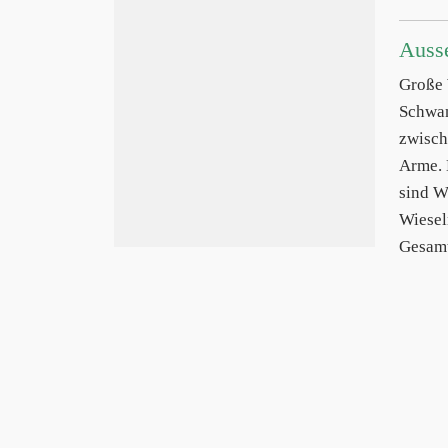
Auss
Große
Schwan
zwisch
Arme. 
sind W
Wiesel
Gesamt