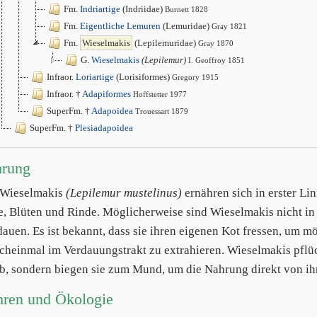
Fm.
Indriartige
(Indriidae)
Burnett 1828
Fm.
Eigentliche Lemuren
(Lemuridae)
Gray 1821
Fm.
Wieselmakis
(Lepilemuridae)
Gray 1870
G.
Wieselmakis
(Lepilemur)
I. Geoffroy 1851
Infraor.
Loriartige
(Lorisiformes)
Gregory 1915
Infraor. †
Adapiformes
Hoffstetter 1977
SuperFm. †
Adapoidea
Trouessart 1879
SuperFm. †
Plesiadapoidea
hrung
 Wieselmakis
(Lepilemur mustelinus)
ernähren sich in erster Lin
e, Blüten und Rinde. Möglicherweise sind Wieselmakis nicht in 
dauen. Es ist bekannt, dass sie ihren eigenen Kot fressen, um 
cheinmal im Verdauungstrakt zu extrahieren. Wieselmakis pflü
ab, sondern biegen sie zum Mund, um die Nahrung direkt von ih
hren und Ökologie