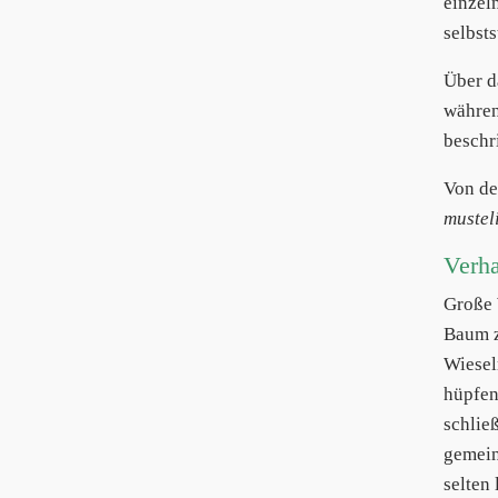
einzel
selbsts
Über d
währen
beschr
Von de
mustel
Verha
Große
Baum z
Wiesel
hüpfen 
schlie
gemein
selten