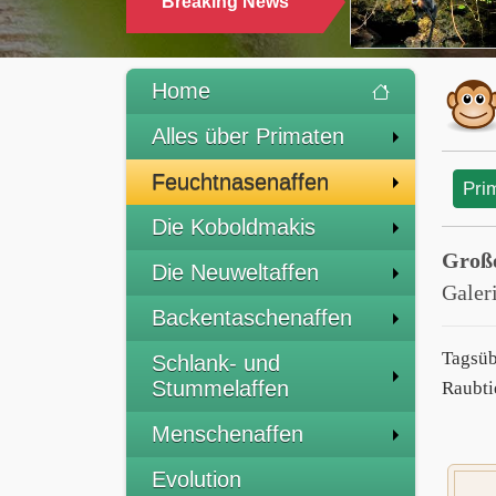
Breaking News
Home
Alles über Primaten
Feuchtnasenaffen
Pri
Die Koboldmakis
Groß
Die Neuweltaffen
Galer
Backentaschenaffen
Tagsüb
Schlank- und
Stummelaffen
Raubtie
Menschenaffen
Evolution