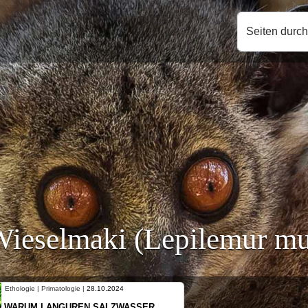
Seiten durc
ieselmaki (Lepilemur mu
Ethologie | Primatologie |
10.10.2024
NEUES VON WEIBLICHEN