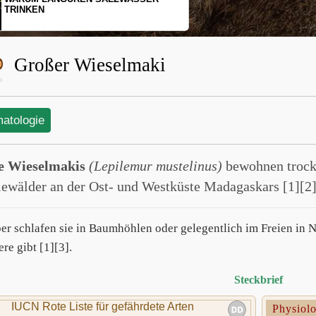
SCHOPFGIBBONS UND IHRER
BEWEGUNGSMUSTER
Großer Wieselmaki
matologie
e Wieselmakis
(Lepilemur mustelinus)
bewohnen trock
iewälder an der Ost- und Westküste Madagaskars [1][2]
er schlafen sie in Baumhöhlen oder gelegentlich im Freien in
re gibt [1][3].
Steckbrief
IUCN Rote Liste für gefährdete Arten
Physiol