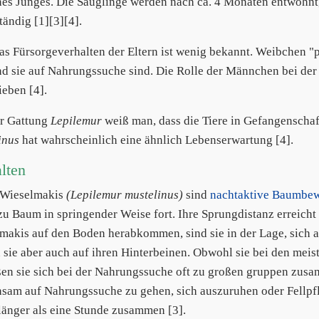
nes Junges. Die Säuglinge werden nach ca. 4 Monaten entwöhnt, 
tändig [1][3][4].
as Fürsorgeverhalten der Eltern ist wenig bekannt. Weibchen "
d sie auf Nahrungssuche sind. Die Rolle der Männchen bei der
ieben [4].
r Gattung
Lepilemur
weiß man, dass die Tiere in Gefangenschaft
inus
hat wahrscheinlich eine ähnlich Lebenserwartung [4].
lten
 Wieselmakis
(Lepilemur mustelinus)
sind
nachtaktive Baumbe
u Baum in springender Weise fort. Ihre Sprungdistanz erreicht
makis auf den Boden herabkommen, sind sie in der Lage, sich 
sie aber auch auf ihren Hinterbeinen. Obwohl sie bei den meisten
ßen sie sich bei der Nahrungssuche oft zu großen gruppen zusa
sam auf Nahrungssuche zu gehen, sich auszuruhen oder Fellpfle
 länger als eine Stunde zusammen [3].