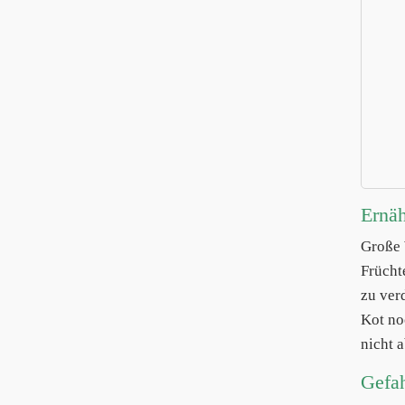
Ernä
Große
Frücht
zu ver
Kot no
nicht 
Gefa