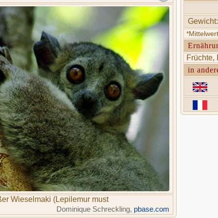
Gewicht:
*Mittelwe
Ernähru
Früchte, 
in ander
er Wieselmaki (Lepilemur must
Dominique Schreckling,
pbase.com