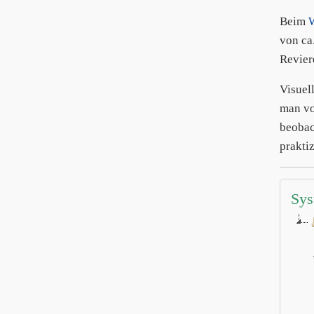
Beim
von ca
Revier
Visuel
man vo
beobac
praktiz
Sys