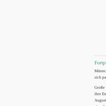
Fortp
Männch
sich pa
Große
ihre E
August