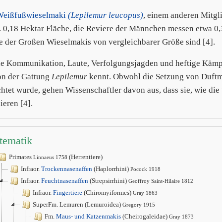
Weißfußwieselmaki
(Lepilemur leucopus)
, einem anderen Mitgl
. 0,18 Hektar Fläche, die Reviere der Männchen messen etwa 0,
e der Großen Wieselmakis von vergleichbarer Größe sind [4].
le Kommunikation, Laute, Verfolgungsjagden und heftige Kämpfe
n der Gattung
Lepilemur
kennt. Obwohl die Setzung von Duftm
htet wurde, gehen Wissenschaftler davon aus, dass sie, wie die
ieren [4].
tematik
Primates
(Herrentiere)
Linnaeus 1758
Infraor.
Trockennasenaffen
(Haplorrhini)
Pocock 1918
Infraor.
Feuchtnasenaffen
(Strepsirrhini)
Geoffroy Saint-Hilaire 1812
Infraor.
Fingertiere
(Chiromyiformes)
Gray 1863
SuperFm. Lemuren (Lemuroidea)
Gregory 1915
Fm.
Maus- und Katzenmakis
(Cheirogaleidae)
Gray 1873