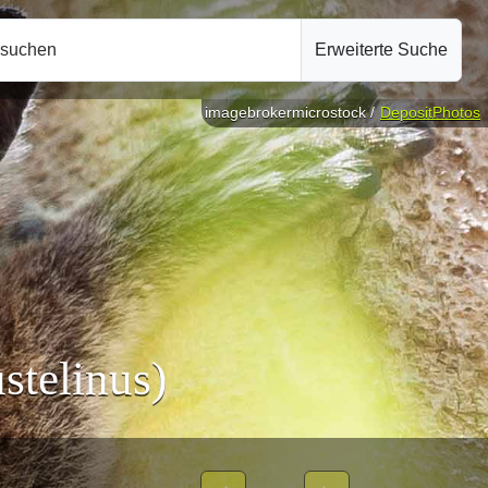
hsuchen
Erweiterte Suche
imagebrokermicrostock /
DepositPhotos
stelinus)