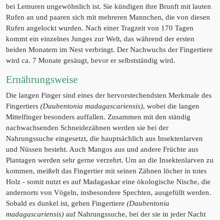
bei Lemuren ungewöhnlich ist. Sie kündigen ihre Brunft mit lauten
Rufen an und paaren sich mit mehreren Mannchen, die von diesen
Rufen angelockt wurden. Nach einer Tragzeit von 170 Tagen
kommt ein einzelnes Junges zur Welt, das während der ersten
beiden Monatem im Nest verbringt. Der Nachwuchs der Fingertiere
wird ca. 7 Monate gesäugt, bevor er selbstständig wird.
Ernährungsweise
Die langen Finger sind eines der hervorstechendsten Merkmale des
Fingertiers
(Daubentonia madagascariensis)
, wobei die langen
Mittelfinger besonders auffallen. Zusammen mit den ständig
nachwachsenden Schneidezähnen werden sie bei der
Nahrungssuche eingesetzt, die hauptsächlich aus Insektenlarven
und Nüssen besteht. Auch Mangos aus und andere Früchte aus
Plantagen werden sehr gerne verzehrt. Um an die Insektenlarven zu
kommen, meißelt das Fingertier mit seinen Zähnen löcher in totes
Holz - somit nutzt es auf Madagaskar eine ökologische Nische, die
andernorts von Vögeln, insbesondere Spechten, ausgefüllt werden.
Sobald es dunkel ist, gehen Fingertiere
(Daubentonia
madagascariensis)
auf Nahrungssuche, bei der sie in jeder Nacht