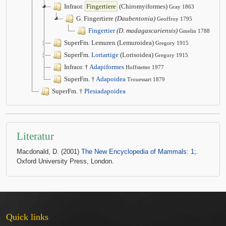
Infraor.
Fingertiere
(Chiromyiformes)
Gray 1863
G. Fingertiere
(Daubentonia)
Geoffroy 1795
Fingertier
(D. madagascariensis)
Gmelin 1788
SuperFm. Lemuren (Lemuroidea)
Gregory 1915
SuperFm.
Loriartige
(Lorisoidea)
Gregory 1915
Infraor. †
Adapiformes
Hoffstetter 1977
SuperFm. †
Adapoidea
Trouessart 1879
SuperFm. †
Plesiadapoidea
Literatur
Macdonald, D. (2001)
The New Encyclopedia of Mammals: 1;
.
Oxford University Press, London.
Quick links