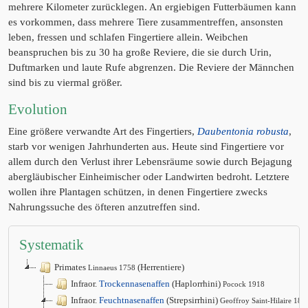
mehrere Kilometer zurücklegen. An ergiebigen Futterbäumen kann
es vorkommen, dass mehrere Tiere zusammentreffen, ansonsten
leben, fressen und schlafen Fingertiere allein. Weibchen
beanspruchen bis zu 30 ha große Reviere, die sie durch Urin,
Duftmarken und laute Rufe abgrenzen. Die Reviere der Männchen
sind bis zu viermal größer.
Evolution
Eine größere verwandte Art des Fingertiers,
Daubentonia robusta
,
starb vor wenigen Jahrhunderten aus. Heute sind Fingertiere vor
allem durch den Verlust ihrer Lebensräume sowie durch Bejagung
abergläubischer Einheimischer oder Landwirten bedroht. Letztere
wollen ihre Plantagen schützen, in denen Fingertiere zwecks
Nahrungssuche des öfteren anzutreffen sind.
Systematik
Primates
(Herrentiere)
Linnaeus 1758
Infraor.
Trockennasenaffen
(Haplorrhini)
Pocock 1918
Infraor.
Feuchtnasenaffen
(Strepsirrhini)
Geoffroy Saint-Hilaire 181