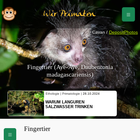
Wir Primaten
Cavan /
DepositPhotos
Fingertier (Aye-Aye, Daubentonia
madagascariensis)
Ethologie | Primatologie |
10.10.2024
NEUES VON WEIBLICHEN
SCHOPFGIBBONS UND IHRER
BEWEGUNGSMUSTER
Fingertier