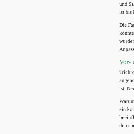
und S)
ist bis
Die Fa
könnte
wurden
Anpass
Vor- 
Trichr
angeno
ist. N
Warum 
ein ko
beeinf
den sp