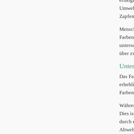
ermögl
Umwelt
Zapfen
Mensch
Farben
unters
über z
Unter
Das Fa
erhebl
Farben
Währen
Dies i
durch 
Altwel