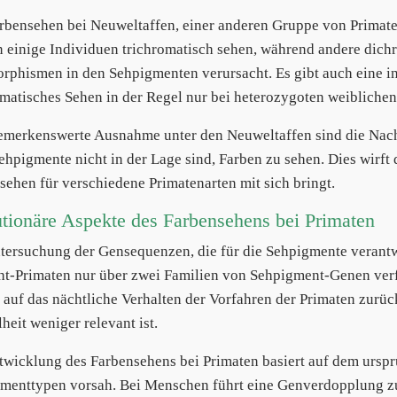
rbensehen bei Neuweltaffen, einer anderen Gruppe von Primaten
 einige Individuen trichromatisch sehen, während andere dichr
rphismen in den Sehpigmenten verursacht. Es gibt auch eine i
omatisches Sehen in der Regel nur bei heterozygoten weiblichen 
emerkenswerte Ausnahme unter den Neuweltaffen sind die Nacht
Sehpigmente nicht in der Lage sind, Farben zu sehen. Dies wirft
sehen für verschiedene Primatenarten mit sich bringt.
tionäre Aspekte des Farbensehens bei Primaten
tersuchung der Gensequenzen, die für die Sehpigmente verantwo
ht-Primaten nur über zwei Familien von Sehpigment-Genen verf
 auf das nächtliche Verhalten der Vorfahren der Primaten zurüc
heit weniger relevant ist.
twicklung des Farbensehens bei Primaten basiert auf dem urspr
menttypen vorsah. Bei Menschen führt eine Genverdopplung z