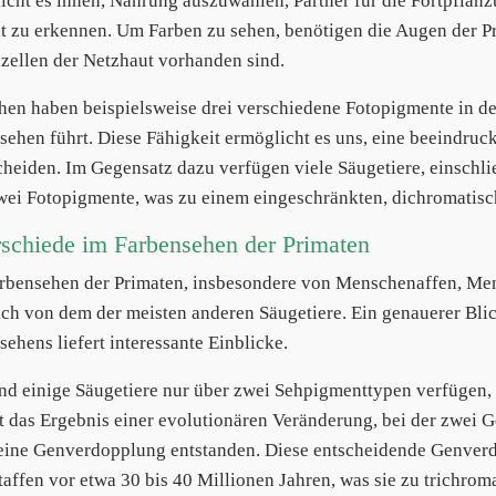
icht es ihnen, Nahrung auszuwählen, Partner für die Fortpflanzu
 zu erkennen. Um Farben zu sehen, benötigen die Augen der Pr
zellen der Netzhaut vorhanden sind.
en haben beispielsweise drei verschiedene Fotopigmente in d
sehen führt. Diese Fähigkeit ermöglicht es uns, eine beeindruc
cheiden. Im Gegensatz dazu verfügen viele Säugetiere, einschli
wei Fotopigmente, was zu einem eingeschränkten, dichromatisc
schiede im Farbensehen der Primaten
rbensehen der Primaten, insbesondere von Menschenaffen, Mens
ich von dem der meisten anderen Säugetiere. Ein genauerer Bli
sehens liefert interessante Einblicke.
d einige Säugetiere nur über zwei Sehpigmenttypen verfügen, 
st das Ergebnis einer evolutionären Veränderung, bei der zwei G
eine Genverdopplung entstanden. Diese entscheidende Genverdo
taffen vor etwa 30 bis 40 Millionen Jahren, was sie zu trichro