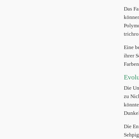
Das Fa
können
Polymo
trichr
Eine b
ihrer 
Farben
Evolu
Die Un
zu Nic
könnte
Dunkel
Die En
Sehpig