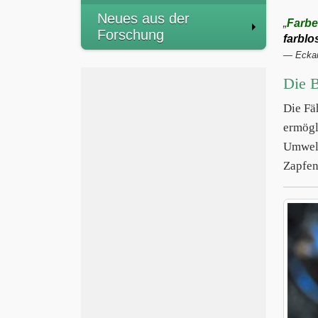
Neues aus der
„
Farb
Forschung
farblo
— Eckar
Die B
Die Fä
ermögl
Umwelt
Zapfen