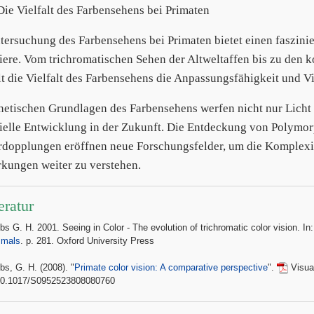
 Die Vielfalt des Farbensehens bei Primaten
tersuchung des Farbensehens bei Primaten bietet einen faszinie
iere. Vom trichromatischen Sehen der Altweltaffen bis zu de
lt die Vielfalt des Farbensehens die Anpassungsfähigkeit und Vie
netischen Grundlagen des Farbensehens werfen nicht nur Licht 
ielle Entwicklung in der Zukunft. Die Entdeckung von Polymo
dopplungen eröffnen neue Forschungsfelder, um die Komplexit
kungen weiter zu verstehen.
eratur
bs G. H. 2001. Seeing in Color - The evolution of trichromatic color vision. I
mals
. p. 281. Oxford University Press
bs, G. H. (2008). "
Primate color vision: A comparative perspective
".
Visual
10.1017/S0952523808080760