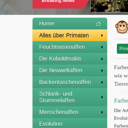
Breaking News
Home
Alles über Primaten
Feuchtnasenaffen
Pri
Die Koboldmakis
Farben
Die Neuweltaffen
wie w
Backentaschenaffen
Tierr
Schlank- und
Farbe
Stummelaffen
Die Ar
Menschenaffen
Evolut
Evolution
Farben