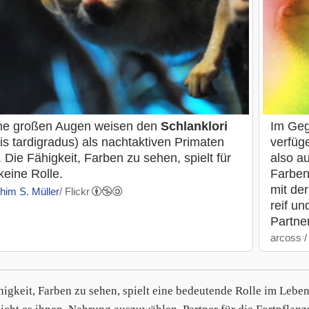
ne großen Augen weisen den
Schlanklori
Im Geg
is tardigradus) als nachtaktiven Primaten
verfüge
 Die Fähigkeit, Farben zu sehen, spielt für
also a
keine Rolle.
Farben
mit de
him S. Müller
/ Flickr
reif u
Partne
arcoss /
higkeit, Farben zu sehen, spielt eine bedeutende Rolle im Leb