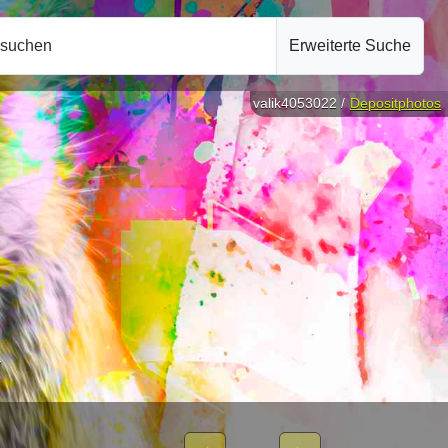
hsuchen
Erweiterte Suche
valik4053022 /
Depositphotos
n