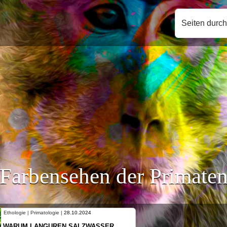
Seiten durc
Farbensehen der Primate
Ethologie | Primatologie |
10.10.2024
NEUES VON WEIBLICHEN